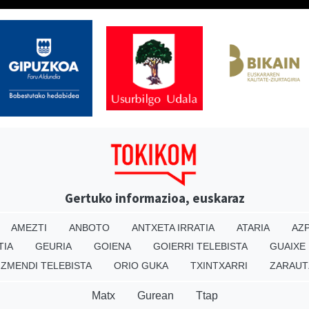
Gertuko informazioa, euskaraz
AMEZTI
ANBOTO
ANTXETA IRRATIA
ATARIA
AZP
TIA
GEURIA
GOIENA
GOIERRI TELEBISTA
GUAIXE
IZMENDI TELEBISTA
ORIO GUKA
TXINTXARRI
ZARAUT
Matx
Gurean
Ttap