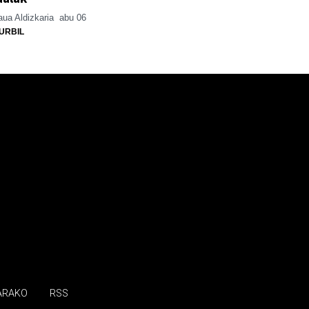
ua Aldizkaria
abu 06
URBIL
ARAKO
RSS