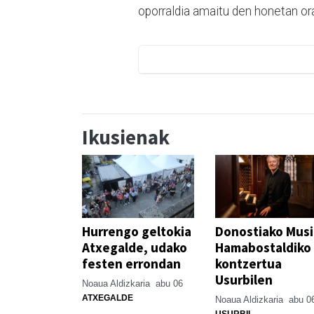
oporraldia amaitu den honetan ora
Ikusienak
Hurrengo geltokia
Donostiako Mus
Atxegalde, udako
Hamabostaldiko
festen errondan
kontzertua
Usurbilen
Noaua Aldizkaria
abu 06
ATXEGALDE
Noaua Aldizkaria
abu 0
USURBIL