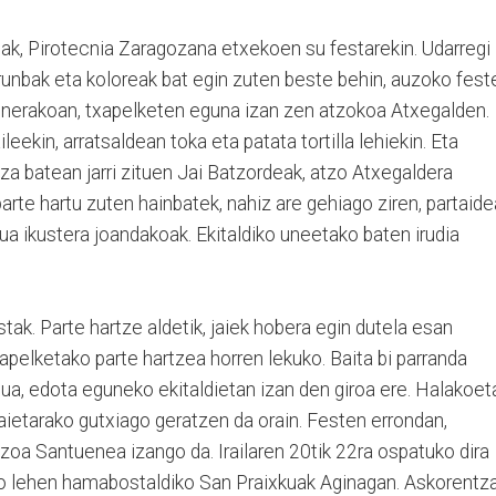
tak, Pirotecnia Zaragozana etxekoen su festarekin. Udarregi
rrunbak eta koloreak bat egin zuten beste behin, auzoko fest
nerakoan, txapelketen eguna izan zen atzokoa Atxegalden.
ileekin, arratsaldean toka eta patata tortilla lehiekin. Eta
za batean jarri zituen Jai Batzordeak, atzo Atxegaldera
arte hartu zuten hainbatek, nahiz are gehiago ziren, partaid
rdua ikustera joandakoak. Ekitaldiko uneetako baten irudia
tak. Parte hartze aldetik, jaiek hobera egin dutela esan
xapelketako parte hartzea horren lekuko. Baita bi parranda
ua, edota eguneko ekitaldietan izan den giroa ere. Halakoet
ietarako gutxiago geratzen da orain. Festen errondan,
zoa Santuenea izango da. Irailaren 20tik 22ra ospatuko dira
riko lehen hamabostaldiko San Praixkuak Aginagan. Askorentz