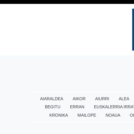
AIARALDEA
AIKOR
AIURRI
ALEA
BEGITU
ERRAN
EUSKALERRIA IRRA
KRONIKA
MAILOPE
NOAUA
O