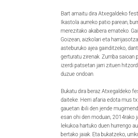
Bart amaitu dira Atxegaldeko fes
Ikastola aurreko patio parean, bu
merezitako akabera emateko. Gai
Goizean, aizkolari eta harrijasotza
asteburuko ajea gainditzeko, dant
gerturatu zirenak. Zumba saioan p
izerdi patsetan jarri zituen hitzo
duzue ondoan.
Bukatu dira beraz Atxegaldeko fes
daiteke. Herri afaria edota mus t
gauetan ibili den jende mugimend
esan ohi den moduan, 2014rako ja
lekukoa hartuko duen hurrengo au
bertako jaiak. Eta bukatzeko, ur