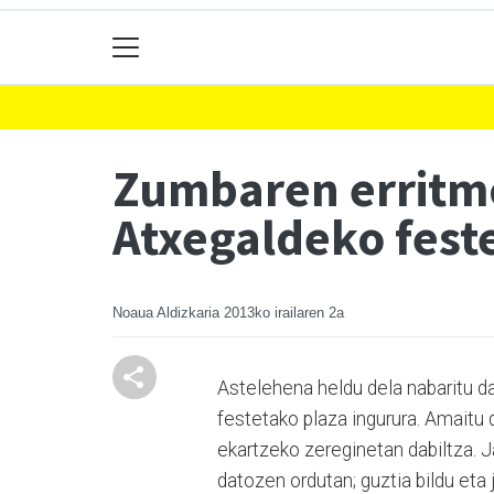
Zumbaren erritmo
Atxegaldeko feste
Noaua Aldizkaria
2013ko irailaren 2a
Astelehena heldu dela nabaritu da
festetako plaza ingurura. Amaitu d
ekartzeko zereginetan dabiltza. 
datozen ordutan; guztia bildu eta 