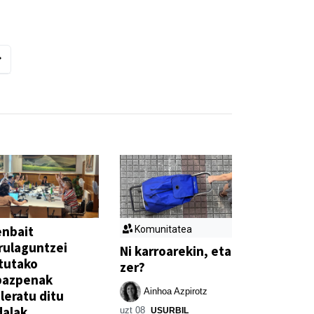
enbait
Komunitatea
rulaguntzei
Ni karroarekin, eta
tutako
zer?
bazpenak
Ainhoa Azpirotz
leratu ditu
dalak
uzt 08
USURBIL