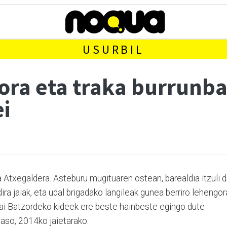
USURBIL
ra eta traka burrunba
i
 Atxegaldera. Asteburu mugituaren ostean, barealdia itzuli 
ira jaiak, eta udal brigadako langileak gunea berriro lehengor
Jai Batzordeko kideek ere beste hainbeste egingo dute
jaso, 2014ko jaietarako.