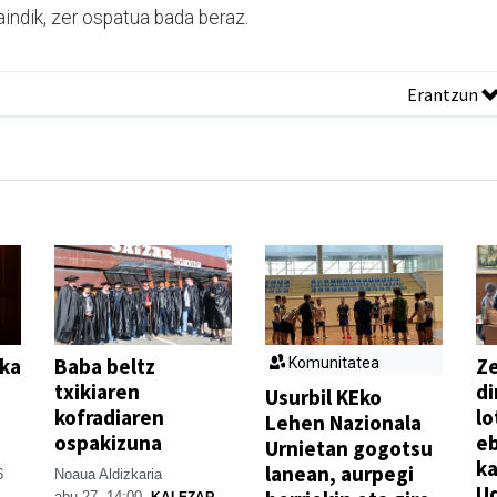
indik, zer ospatua bada beraz.
Erantzun
ika
Baba beltz
Z
Komunitatea
txikiaren
di
Usurbil KEko
kofradiaren
lo
Lehen Nazionala
ospakizuna
e
Urnietan gogotsu
ka
lanean, aurpegi
6
Noaua Aldizkaria
U
abu 27, 14:00
KALEZAR