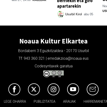
berriekin eta giro
apartarekin
Noa
US
Usurbil Kirol
abu 05
Noaua Kultur Elkartea
Bordaberri 3 Eguzkitzaldea - 20170 Usurbil
Tf: 943 360 321 | erredakzioa@noaua.eus
Codesyntaxek garatua
LEGE OHARRA
PUBLIZITATEA
ARAUAK
HARREMANET