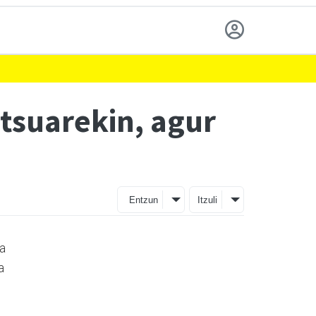
tsuarekin, agur
Entzun
Itzuli
da
a