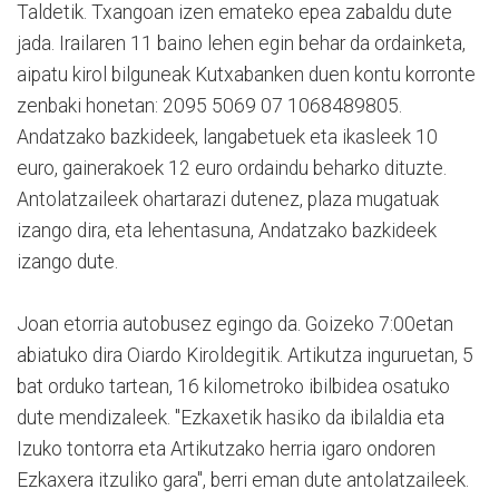
Taldetik. Txangoan izen emateko epea zabaldu dute
jada. Irailaren 11 baino lehen egin behar da ordainketa,
aipatu kirol bilguneak Kutxabanken duen kontu korronte
zenbaki honetan: 2095 5069 07 1068489805.
Andatzako bazkideek, langabetuek eta ikasleek 10
euro, gainerakoek 12 euro ordaindu beharko dituzte.
Antolatzaileek ohartarazi dutenez, plaza mugatuak
izango dira, eta lehentasuna, Andatzako bazkideek
izango dute.
Joan etorria autobusez egingo da. Goizeko 7:00etan
abiatuko dira Oiardo Kiroldegitik. Artikutza inguruetan, 5
bat orduko tartean, 16 kilometroko ibilbidea osatuko
dute mendizaleek. "Ezkaxetik hasiko da ibilaldia eta
Izuko tontorra eta Artikutzako herria igaro ondoren
Ezkaxera itzuliko gara", berri eman dute antolatzaileek.