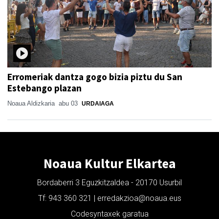
Erromeriak dantza gogo bizia piztu du San
Estebango plazan
Noaua Aldizkaria
abu 03
URDAIAGA
Noaua Kultur Elkartea
Bordaberri 3 Eguzkitzaldea - 20170 Usurbil
Tf: 943 360 321 | erredakzioa@noaua.eus
Codesyntaxek garatua