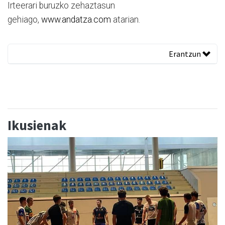
Irteerari buruzko zehaztasun
gehiago,
www.andatza.com
atarian.
Erantzun
Ikusienak