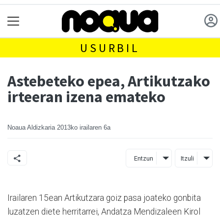
USURBIL
Astebeteko epea, Artikutzako
irteeran izena emateko
Noaua Aldizkaria
2013ko irailaren 6a
Entzun
Itzuli
Irailaren 15ean Artikutzara goiz pasa joateko gonbita
luzatzen diete herritarrei, Andatza Mendizaleen Kirol