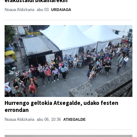
Noaua Aldizkaria
abu 03
URDAIAGA
Hurrengo geltokia Atxegalde, udako festen
errondan
Noaua Aldizkaria
abu 06, 10:36
ATXEGALDE