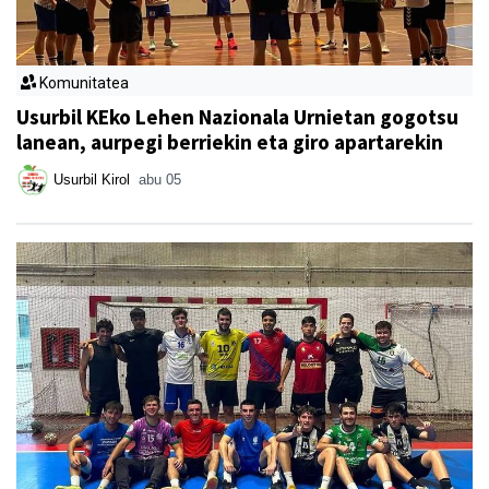
Komunitatea
Usurbil KEko Lehen Nazionala Urnietan gogotsu
lanean, aurpegi berriekin eta giro apartarekin
Usurbil Kirol
abu 05