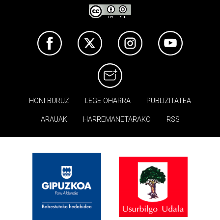
HONI BURUZ
LEGE OHARRA
PUBLIZITATEA
ARAUAK
HARREMANETARAKO
RSS