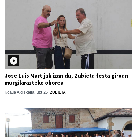
Jose Luis Martijak izan du, Zubieta festa giroan
murgilarazteko ohorea
Noaua Aldizkaria
uzt 25
ZUBIETA