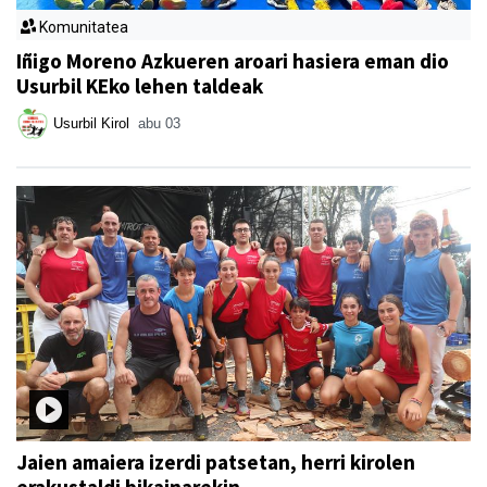
Komunitatea
Iñigo Moreno Azkueren aroari hasiera eman dio
Usurbil KEko lehen taldeak
Usurbil Kirol
abu 03
Jaien amaiera izerdi patsetan, herri kirolen
erakustaldi bikainarekin