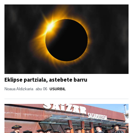
Eklipse partziala, astebete barru
Noaua Aldizkaria
abu 06
USURBIL