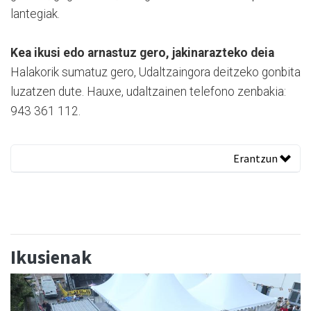
lantegiak.
Kea ikusi edo arnastuz gero, jakinarazteko deia
Halakorik sumatuz gero, Udaltzaingora deitzeko gonbita
luzatzen dute. Hauxe, udaltzainen telefono zenbakia:
943 361 112.
Erantzun
Ikusienak