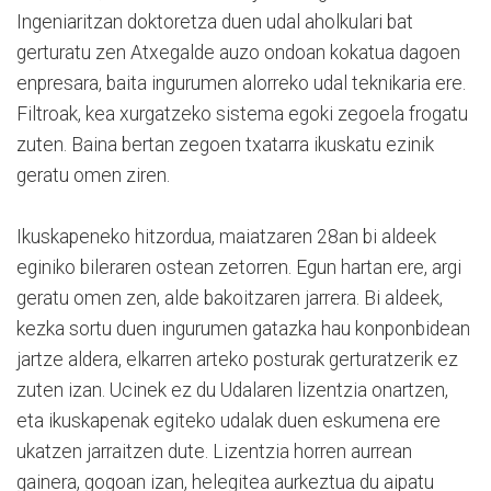
Ingeniaritzan doktoretza duen udal aholkulari bat
gerturatu zen Atxegalde auzo ondoan kokatua dagoen
enpresara, baita ingurumen alorreko udal teknikaria ere.
Filtroak, kea xurgatzeko sistema egoki zegoela frogatu
zuten. Baina bertan zegoen txatarra ikuskatu ezinik
geratu omen ziren.
Ikuskapeneko hitzordua, maiatzaren 28an bi aldeek
eginiko bileraren ostean zetorren. Egun hartan ere, argi
geratu omen zen, alde bakoitzaren jarrera. Bi aldeek,
kezka sortu duen ingurumen gatazka hau konponbidean
jartze aldera, elkarren arteko posturak gerturatzerik ez
zuten izan. Ucinek ez du Udalaren lizentzia onartzen,
eta ikuskapenak egiteko udalak duen eskumena ere
ukatzen jarraitzen dute. Lizentzia horren aurrean
gainera, gogoan izan, helegitea aurkeztua du aipatu