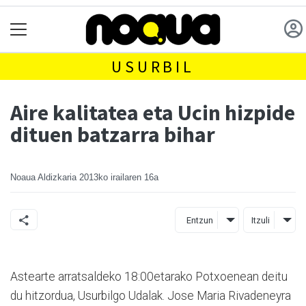
USURBIL
Aire kalitatea eta Ucin hizpide
dituen batzarra bihar
Noaua Aldizkaria
2013ko irailaren 16a
Entzun
Itzuli
Astearte arratsaldeko 18:00etarako Potxoenean deitu
du hitzordua, Usurbilgo Udalak. Jose Maria Rivadeneyra