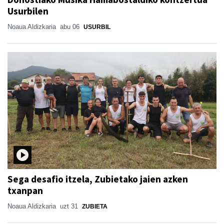
Usurbilen
Noaua Aldizkaria
abu 06
USURBIL
Sega desafio itzela, Zubietako jaien azken
txanpan
Noaua Aldizkaria
uzt 31
ZUBIETA