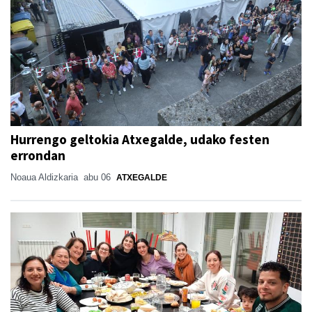
Hurrengo geltokia Atxegalde, udako festen
errondan
Noaua Aldizkaria
abu 06
ATXEGALDE