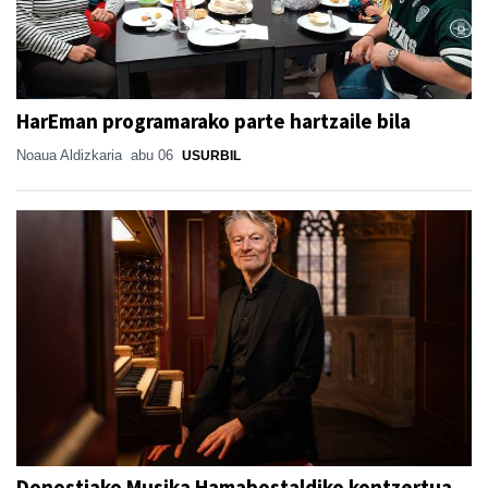
HarEman programarako parte hartzaile bila
Noaua Aldizkaria
abu 06
USURBIL
Donostiako Musika Hamabostaldiko kontzertua