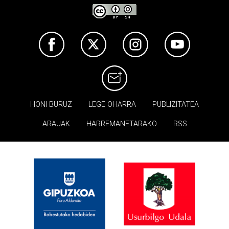
HONI BURUZ
LEGE OHARRA
PUBLIZITATEA
ARAUAK
HARREMANETARAKO
RSS