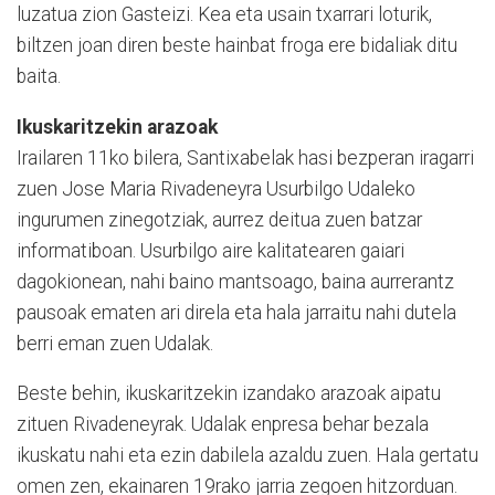
luzatua zion Gasteizi. Kea eta usain txarrari loturik,
biltzen joan diren beste hainbat froga ere bidaliak ditu
baita.
Ikuskaritzekin arazoak
Irailaren 11ko bilera, Santixabelak hasi bezperan iragarri
zuen Jose Maria Rivadeneyra Usurbilgo Udaleko
ingurumen zinegotziak, aurrez deitua zuen batzar
informatiboan. Usurbilgo aire kalitatearen gaiari
dagokionean, nahi baino mantsoago, baina aurrerantz
pausoak ematen ari direla eta hala jarraitu nahi dutela
berri eman zuen Udalak.
Beste behin, ikuskaritzekin izandako arazoak aipatu
zituen Rivadeneyrak. Udalak enpresa behar bezala
ikuskatu nahi eta ezin dabilela azaldu zuen. Hala gertatu
omen zen, ekainaren 19rako jarria zegoen hitzorduan.