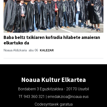
Baba beltz txikiaren kofradia hilabete amaieran
elkartuko da
Noaua Aldizkaria
abu 06
KALEZAR
Noaua Kultur Elkartea
Bordaberri 3 Eguzkitzaldea - 20170 Usurbil
Tf: 943 360 321 | erredakzioa@noaua.eus
Codesyntaxek garatua