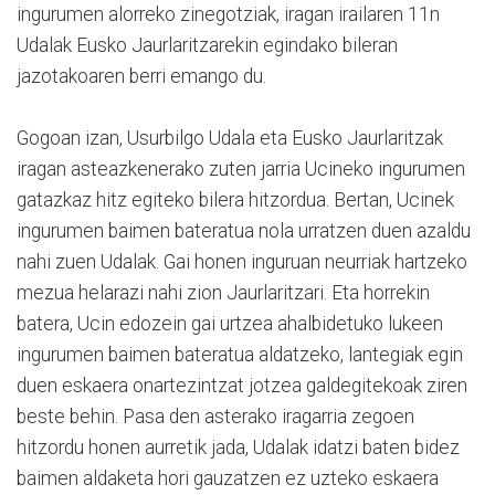
ingurumen alorreko zinegotziak, iragan irailaren 11n
Udalak Eusko Jaurlaritzarekin egindako bileran
jazotakoaren berri emango du.
Gogoan izan, Usurbilgo Udala eta Eusko Jaurlaritzak
iragan asteazkenerako zuten jarria Ucineko ingurumen
gatazkaz hitz egiteko bilera hitzordua. Bertan, Ucinek
ingurumen baimen bateratua nola urratzen duen azaldu
nahi zuen Udalak. Gai honen inguruan neurriak hartzeko
mezua helarazi nahi zion Jaurlaritzari. Eta horrekin
batera, Ucin edozein gai urtzea ahalbidetuko lukeen
ingurumen baimen bateratua aldatzeko, lantegiak egin
duen eskaera onartezintzat jotzea galdegitekoak ziren
beste behin. Pasa den asterako iragarria zegoen
hitzordu honen aurretik jada, Udalak idatzi baten bidez
baimen aldaketa hori gauzatzen ez uzteko eskaera