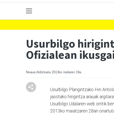
Usurbilgo hirigin
Ofizialean ikusga
Noaua Aldizkaria
2013ko irailaren 19a
Usurbilgo Plangintzako Hiri Ant
jasotako hirigintza arauak argitar
Usurbilgo Udalaren web orritik be
2013ko maiatzaren 28an onartuta