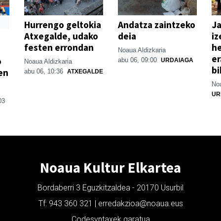
Hurrengo geltokia
Andatza zaintzeko
Ja
Atxegalde, udako
deia
iz
festen errondan
he
Noaua Aldizkaria
er
o
abu 06, 09:00
URDAIAGA
Noaua Aldizkaria
bi
en
abu 06, 10:36
ATXEGALDE
Noa
UR
03
Noaua Kultur Elkartea
Bordaberri 3 Eguzkitzaldea - 20170 Usurbil
Tf: 943 360 321 | erredakzioa@noaua.eus
Codesyntaxek garatua