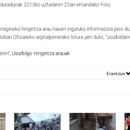
duradunak 2013ko uztailaren 22an emandako Foru
ragineko hirigintza arau hauen inguruko informazioa jaso du
izkari Ofizialeko argitalpenerako lotura jarri dute, "usurbildar
aten";
Usurbilgo Hirigintza arauak
Erantzun