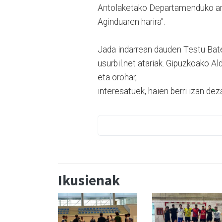
Antolaketako Departamenduko ar
Aginduaren harira".
Jada indarrean dauden Testu Bate
usurbil.net atariak. Gipuzkoako Ald
eta orohar,
interesatuek, haien berri izan dez
Ikusienak