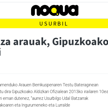
USURBIL
tza arauak, Gipuzkoako
i
olamenduko Arauen Berrikuspenaren Testu Bateraginean
atu dira Gipuzkoako Aldizkari Ofizialean 2013ko irailaren 10ea
rri eman dutenez, "aurrez Usurbilgo Udal Batzarrak
koaren eta Ingurumeneko eta Lurralde