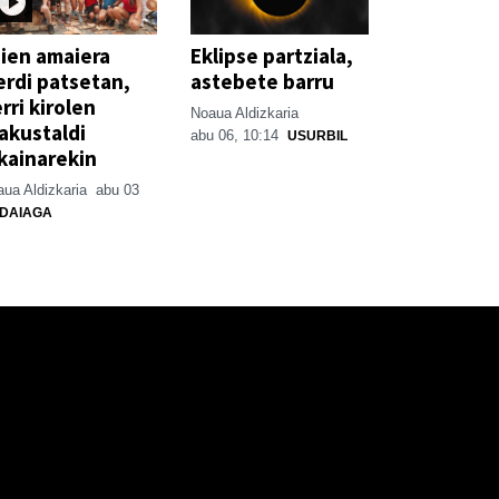
ien amaiera
Eklipse partziala,
erdi patsetan,
astebete barru
rri kirolen
Noaua Aldizkaria
akustaldi
abu 06, 10:14
USURBIL
kainarekin
ua Aldizkaria
abu 03
DAIAGA