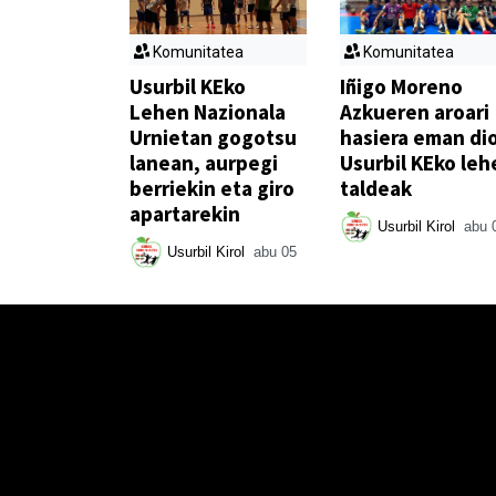
Komunitatea
Komunitatea
Usurbil KEko
Iñigo Moreno
Lehen Nazionala
Azkueren aroari
Urnietan gogotsu
hasiera eman di
lanean, aurpegi
Usurbil KEko leh
berriekin eta giro
taldeak
apartarekin
Usurbil Kirol
abu 
Usurbil Kirol
abu 05