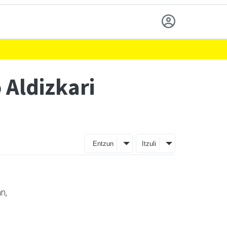
 Aldizkari
Entzun
Itzuli
n,