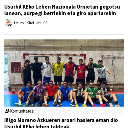
Usurbil KEko Lehen Nazionala Urnietan gogotsu
lanean, aurpegi berriekin eta giro apartarekin
Usurbil Kirol
abu 05
Komunitatea
Iñigo Moreno Azkueren aroari hasiera eman dio
Usurbil KEko lehen taldeak