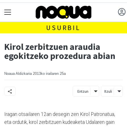
USURBIL
Kirol zerbitzuen araudia
egokitzeko prozedura abian
Noaua Aldizkaria
2013ko irailaren 25a
Entzun
Itzuli
Iragan otsailaren 12an desegin zen Kirol Patronatua,
eta ordutik, kirol zerbitzuen kudeaketa Udalaren gain