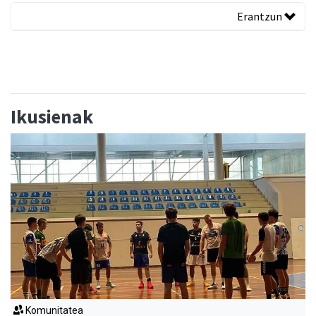
Erantzun
Ikusienak
Komunitatea