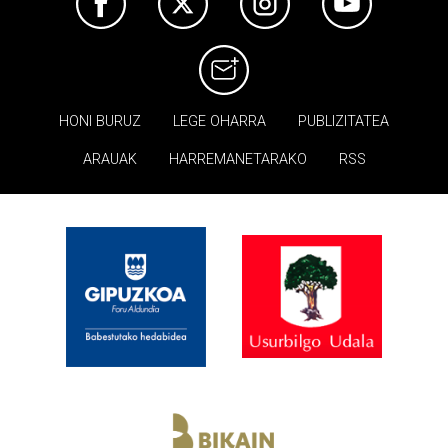
HONI BURUZ
LEGE OHARRA
PUBLIZITATEA
ARAUAK
HARREMANETARAKO
RSS