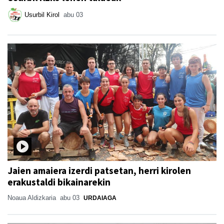
Usurbil Kirol
abu 03
Jaien amaiera izerdi patsetan, herri kirolen
erakustaldi bikainarekin
Noaua Aldizkaria
abu 03
URDAIAGA