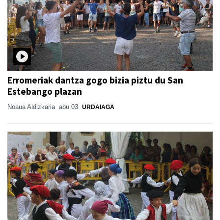
Erromeriak dantza gogo bizia piztu du San
Estebango plazan
Noaua Aldizkaria
abu 03
URDAIAGA