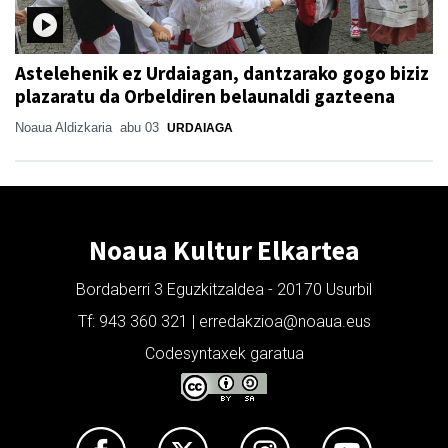
Astelehenik ez Urdaiagan, dantzarako gogo biziz
plazaratu da Orbeldiren belaunaldi gazteena
Noaua Aldizkaria
abu 03
URDAIAGA
Noaua Kultur Elkartea
Bordaberri 3 Eguzkitzaldea - 20170 Usurbil
Tf: 943 360 321 | erredakzioa@noaua.eus
Codesyntaxek garatua