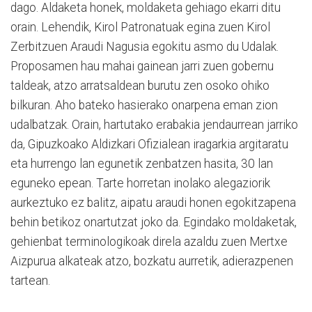
dago. Aldaketa honek, moldaketa gehiago ekarri ditu
orain. Lehendik, Kirol Patronatuak egina zuen Kirol
Zerbitzuen Araudi Nagusia egokitu asmo du Udalak.
Proposamen hau mahai gainean jarri zuen gobernu
taldeak, atzo arratsaldean burutu zen osoko ohiko
bilkuran. Aho bateko hasierako onarpena eman zion
udalbatzak. Orain, hartutako erabakia jendaurrean jarriko
da, Gipuzkoako Aldizkari Ofizialean iragarkia argitaratu
eta hurrengo lan egunetik zenbatzen hasita, 30 lan
eguneko epean. Tarte horretan inolako alegaziorik
aurkeztuko ez balitz, aipatu araudi honen egokitzapena
behin betikoz onartutzat joko da. Egindako moldaketak,
gehienbat terminologikoak direla azaldu zuen Mertxe
Aizpurua alkateak atzo, bozkatu aurretik, adierazpenen
tartean.