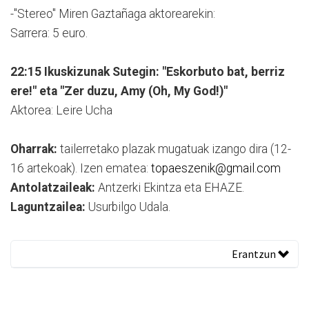
-"Stereo" Miren Gaztañaga aktorearekin:
Sarrera: 5 euro.
22:15 Ikuskizunak Sutegin: "Eskorbuto bat, berriz
ere!" eta "Zer duzu, Amy (Oh, My God!)"
Aktorea: Leire Ucha
Oharrak:
tailerretako plazak mugatuak izango dira (12-
16 artekoak). Izen ematea:
topaeszenik@gmail.com
Antolatzaileak:
Antzerki Ekintza eta EHAZE.
Laguntzailea:
Usurbilgo Udala.
Erantzun