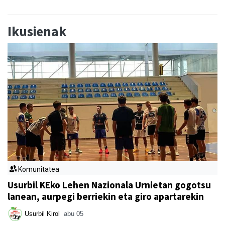
Ikusienak
Komunitatea
Usurbil KEko Lehen Nazionala Urnietan gogotsu
lanean, aurpegi berriekin eta giro apartarekin
Usurbil Kirol
abu 05