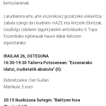
bertsolarienak.
Larunbatera arte, arte eszenikoez gozatzeko eskaintza
zabala izango da Usurbilen. HAZE eta Antzerki Ekintzak,
Usurbilgo Udalaren laguntzarekin antolaturiko V. Topa
Eszenikako egitarauak hauxe dakar datozen
egunotarako:
IRAILAK 26, OSTEGUNA
16:30-19:30 Tailerra Potxoenean: "Eszenarako
idatzi, irudietatik abiatuta" (II):
Bideratzailea: Oier Guillan.
Matrikula: 5 euro.
20:15 Ikuskizuna Sutegin: "Balitzen hioa