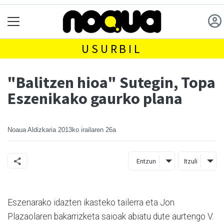
USURBIL
"Balitzen hioa" Sutegin, Topa
Eszenikako gaurko plana
Noaua Aldizkaria
2013ko irailaren 26a
Entzun
Itzuli
Eszenarako idazten ikasteko tailerra eta Jon
Plazaolaren bakarrizketa saioak abiatu dute aurtengo V.