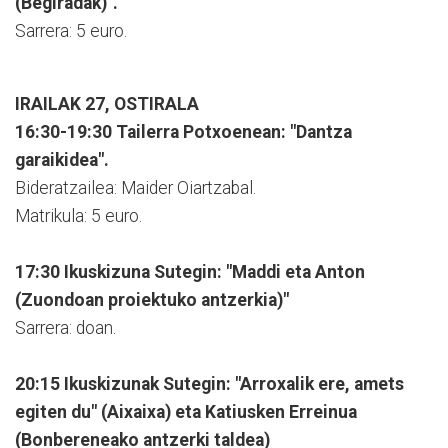
(Begiradak)".
Sarrera: 5 euro.
IRAILAK 27, OSTIRALA
16:30-19:30 Tailerra Potxoenean: "Dantza
garaikidea".
Bideratzailea: Maider Oiartzabal.
Matrikula: 5 euro.
17:30 Ikuskizuna Sutegin: "Maddi eta Anton
(Zuondoan proiektuko antzerkia)"
Sarrera: doan.
20:15 Ikuskizunak Sutegin: "Arroxalik ere, amets
egiten du" (Aixaixa) eta Katiusken Erreinua
(Bonbereneako antzerki taldea)