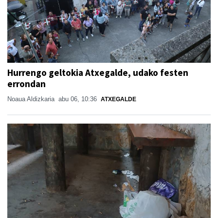
Hurrengo geltokia Atxegalde, udako festen
errondan
Noaua Aldizkaria
abu 06, 10:36
ATXEGALDE