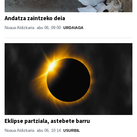
Andatza zaintzeko deia
Noaua Aldizkaria
abu 06, 09:00
URDAIAGA
Eklipse partziala, astebete barru
Noaua Aldizkaria
abu 06, 10:14
USURBIL