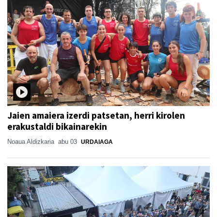
Jaien amaiera izerdi patsetan, herri kirolen
erakustaldi bikainarekin
Noaua Aldizkaria
abu 03
URDAIAGA