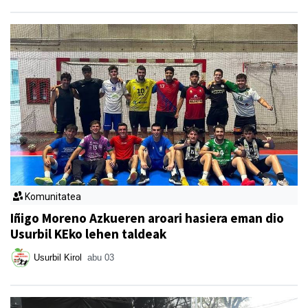
Komunitatea
Iñigo Moreno Azkueren aroari hasiera eman dio
Usurbil KEko lehen taldeak
Usurbil Kirol
abu 03