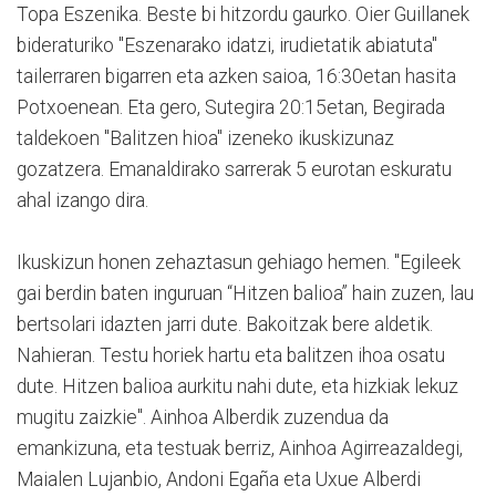
Topa Eszenika. Beste bi hitzordu gaurko. Oier Guillanek
bideraturiko "Eszenarako idatzi, irudietatik abiatuta"
tailerraren bigarren eta azken saioa, 16:30etan hasita
Potxoenean. Eta gero, Sutegira 20:15etan, Begirada
taldekoen "Balitzen hioa" izeneko ikuskizunaz
gozatzera. Emanaldirako sarrerak 5 eurotan eskuratu
ahal izango dira.
Ikuskizun honen zehaztasun gehiago hemen. "
Egileek
gai berdin baten inguruan “Hitzen balioa” hain zuzen, lau
bertsolari idazten jarri dute. Bakoitzak bere aldetik.
Nahieran. Testu horiek hartu eta balitzen ihoa osatu
dute. Hitzen balioa aurkitu nahi dute, eta hizkiak lekuz
mugitu zaizkie". Ainhoa Alberdik zuzendua da
emankizuna, eta testuak berriz,
Ainhoa Agirreazaldegi,
Maialen Lujanbio, Andoni Egaña eta Uxue Alberdi