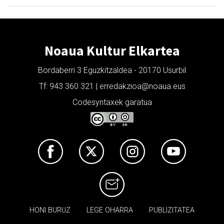
Noaua Kultur Elkartea
Bordaberri 3 Eguzkitzaldea - 20170 Usurbil
Tf: 943 360 321 | erredakzioa@noaua.eus
Codesyntaxek garatua
HONI BURUZ
LEGE OHARRA
PUBLIZITATEA