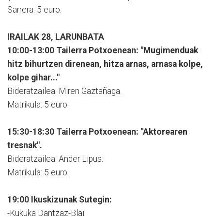
Sarrera: 5 euro.
IRAILAK 28, LARUNBATA
10:00-13:00 Tailerra Potxoenean: "Mugimenduak
hitz bihurtzen direnean, hitza arnas, arnasa kolpe,
kolpe gihar..."
Bideratzailea: Miren Gaztañaga.
Matrikula: 5 euro.
15:30-18:30 Tailerra Potxoenean: "Aktorearen
tresnak".
Bideratzailea: Ander Lipus.
Matrikula: 5 euro.
19:00 Ikuskizunak Sutegin:
-Kukuka Dantzaz-Blai.