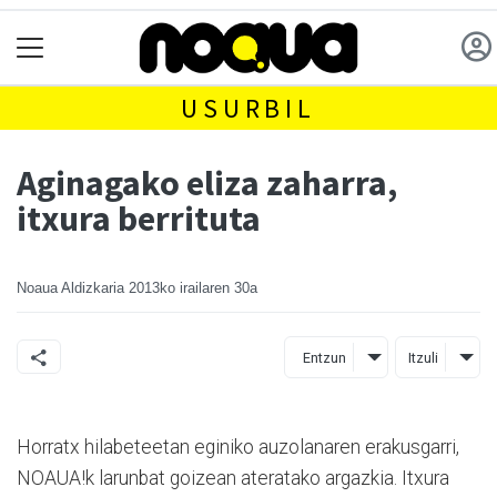
USURBIL
Aginagako eliza zaharra,
itxura berrituta
Noaua Aldizkaria
2013ko irailaren 30a
Entzun
Itzuli
Horratx hilabeteetan eginiko auzolanaren erakusgarri,
NOAUA!k larunbat goizean ateratako argazkia. Itxura