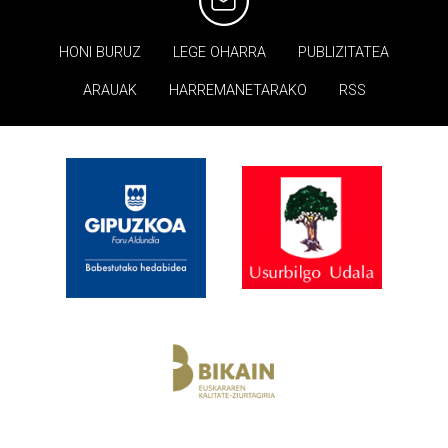
HONI BURUZ
LEGE OHARRA
PUBLIZITATEA
ARAUAK
HARREMANETARAKO
RSS