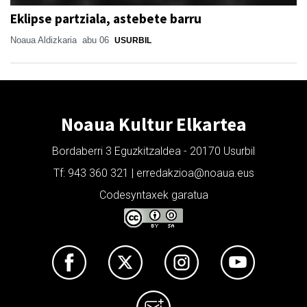
Eklipse partziala, astebete barru
Noaua Aldizkaria
abu 06
USURBIL
Noaua Kultur Elkartea
Bordaberri 3 Eguzkitzaldea - 20170 Usurbil
Tf: 943 360 321 | erredakzioa@noaua.eus
Codesyntaxek garatua