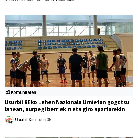
Komunitatea
Usurbil KEko Lehen Nazionala Urnietan gogotsu
lanean, aurpegi berriekin eta giro apartarekin
Usurbil Kirol
abu 05