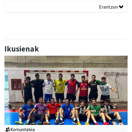
Erantzun
Ikusienak
Komunitatea