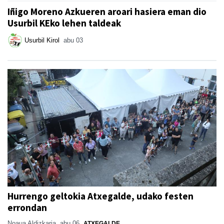
Iñigo Moreno Azkueren aroari hasiera eman dio
Usurbil KEko lehen taldeak
Usurbil Kirol
abu 03
Hurrengo geltokia Atxegalde, udako festen
errondan
Noaua Aldizkaria
abu 06
ATXEGALDE