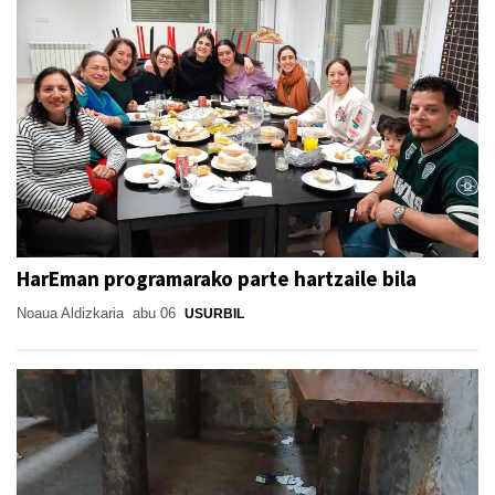
HarEman programarako parte hartzaile bila
Noaua Aldizkaria
abu 06
USURBIL