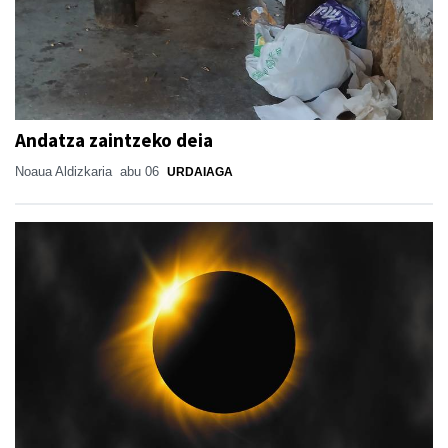
Andatza zaintzeko deia
Noaua Aldizkaria
abu 06
URDAIAGA