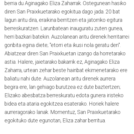
berria du Aginagako Eliza Zaharrak. Ostegunean hasiko
diren San Praixkuetarako egokitua dago jada. 20 bat
lagun aritu dira, eraikina berritzen eta jatorriko egitura
berreskuratzen. Larunbatean inauguratu zuten gunea,
herri bazkari batekin. Auzolanean aritu direnek herritarrei
gonbita egina diete; "etorri eta ikusi nola geratu den".
Abiatzear diren San Praixkuetan izango da horretarako
astia. Halere, jaietarako bakarrik ez, Aginagako Eliza
Zaharra, urtean zehar beste hainbat ekimenetarako ere
baliatu nahi dute. Auzolanean aritu direnek aurrera
begira ere, lan gehiago burutzea ez dute baztertzen;
Elizako abesbatza berreskuratu edota gunera iristeko
bidea eta ataria egokitzea esaterako. Horiek halere
aurreragorako lanak. Momentuz, San Praixkuetarako
egokituko dute egunotan, Eliza zahar berritua.