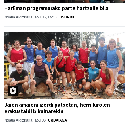
HarEman programarako parte hartzaile bila
Noaua Aldizkaria
abu 06, 09:52
USURBIL
Jaien amaiera izerdi patsetan, herri kirolen
erakustaldi bikainarekin
Noaua Aldizkaria
abu 03
URDAIAGA