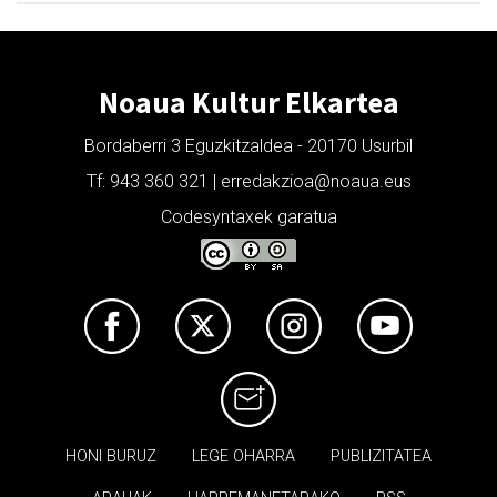
Noaua Kultur Elkartea
Bordaberri 3 Eguzkitzaldea - 20170 Usurbil
Tf: 943 360 321 | erredakzioa@noaua.eus
Codesyntaxek garatua
HONI BURUZ
LEGE OHARRA
PUBLIZITATEA