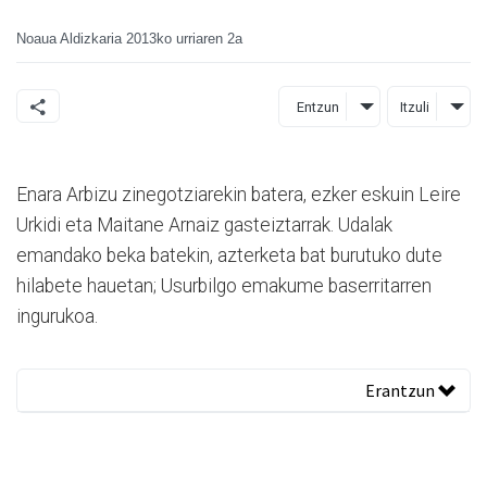
Noaua Aldizkaria
2013ko urriaren 2a
Entzun
Itzuli
Enara Arbizu zinegotziarekin batera, ezker eskuin Leire
Urkidi eta Maitane Arnaiz gasteiztarrak. Udalak
emandako beka batekin, azterketa bat burutuko dute
hilabete hauetan; Usurbilgo emakume baserritarren
ingurukoa.
Erantzun