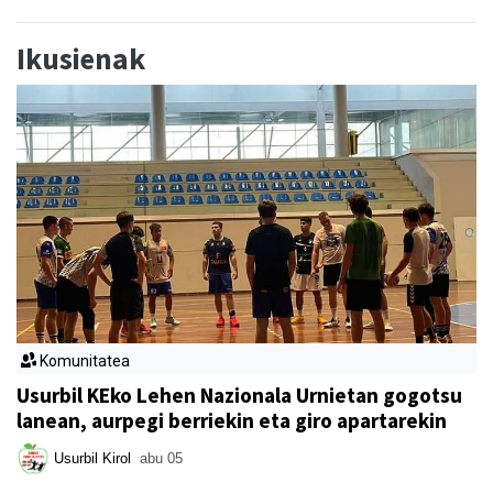
Ikusienak
Komunitatea
Usurbil KEko Lehen Nazionala Urnietan gogotsu
lanean, aurpegi berriekin eta giro apartarekin
Usurbil Kirol
abu 05