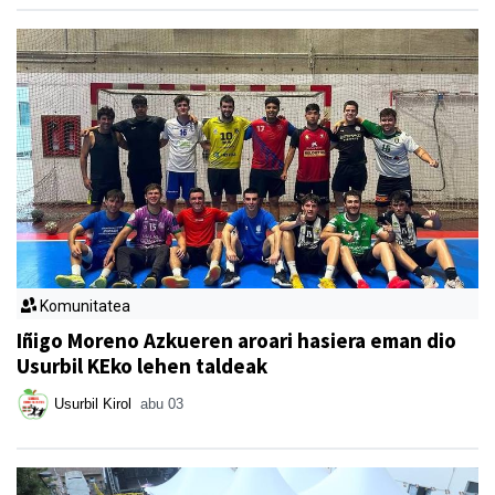
Komunitatea
Iñigo Moreno Azkueren aroari hasiera eman dio
Usurbil KEko lehen taldeak
Usurbil Kirol
abu 03