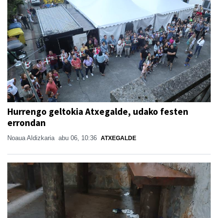
Hurrengo geltokia Atxegalde, udako festen
errondan
Noaua Aldizkaria
abu 06, 10:36
ATXEGALDE