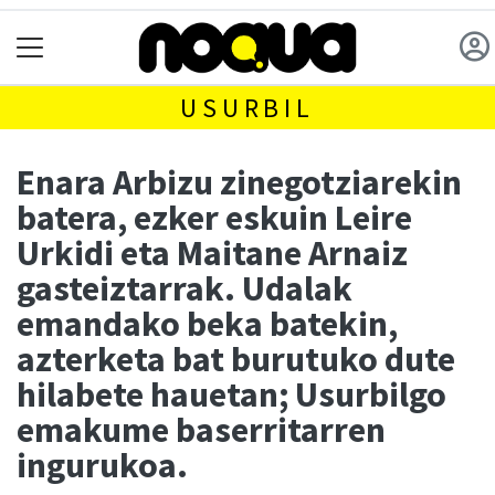
USURBIL
Enara Arbizu zinegotziarekin
batera, ezker eskuin Leire
Urkidi eta Maitane Arnaiz
gasteiztarrak. Udalak
emandako beka batekin,
azterketa bat burutuko dute
hilabete hauetan; Usurbilgo
emakume baserritarren
ingurukoa.