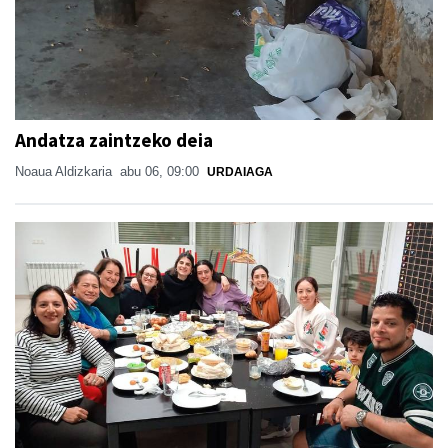
Andatza zaintzeko deia
Noaua Aldizkaria
abu 06, 09:00
URDAIAGA