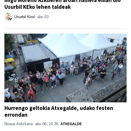
Usurbil KEko lehen taldeak
Usurbil Kirol
abu 03
Hurrengo geltokia Atxegalde, udako festen
errondan
Noaua Aldizkaria
abu 06, 10:36
ATXEGALDE