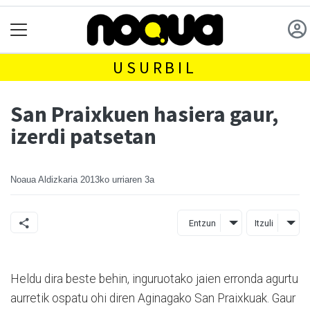
USURBIL
San Praixkuen hasiera gaur,
izerdi patsetan
Noaua Aldizkaria
2013ko urriaren 3a
Entzun
Itzuli
Heldu dira beste behin, inguruotako jaien erronda agurtu
aurretik ospatu ohi diren Aginagako San Praixkuak. Gaur