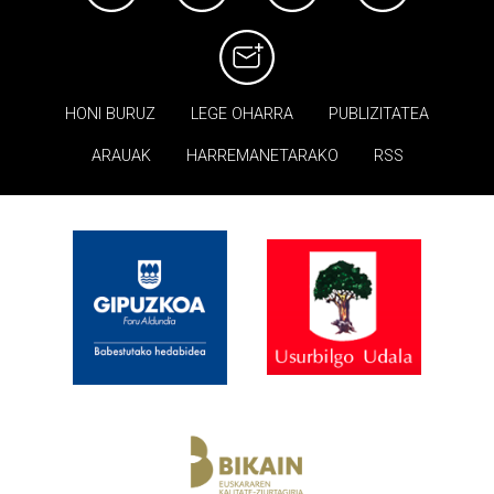
HONI BURUZ
LEGE OHARRA
PUBLIZITATEA
ARAUAK
HARREMANETARAKO
RSS