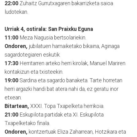
22:00
Zuhaitz Gurrutxagaren bakarrizketa saioa
ludotekan.
Urriak 4, ostirala: San Praixku Eguna
11:00
Meza Nagusia bertsolariekin.
Ondoren,
jubilatuen hamaiketako bikaina, Aginaga
sagardotegiaren eskutik.
17:30
Herritarren arteko herri kirolak, Manuel Mariren
kontakizun eta txisteekin.
19:00
Sardina eta sagardo banaketa. Tarte horretan
herri argazki handi bat atera nahi da, ez geratu inor
etxean.
Bitartean,
XXXI. Topa Txapelketa herrikoia.
21:00
Eskupilota partidak eta XI. Eskupilota
Txapelketako finala.
Ondoren,
kontzertuak Eliza Zaharrean, Hotzikara eta