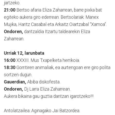
jartzeko.
21:00
Bertso afaria Eliza Zaharrean, barre pixka bat
egiteko aukera giro ederrean. Bertsolariak: Manex
Mujika, Haritz Casabal eta Arkaitz Oiartzabal “Xamoa”.
Ondoren,
dantzaldia Itzartu taldearekin Eliza
Zaharrean.
Urriak 12, larunbata
16:00
XXXIII. Mus Txapelketa herrikoia.
18:30
Gorritiren animaliak, ea aurtengoan ere giro polita
sortzen dugun.
Gauerdian,
Abiba diskofesta.
Ondoren,
Dj Larra Eliza Zaharrean.
Aukera bikaina gau guztia dantzan igarotzeko!!!
Antolatzailea: Aginagako Jai Batzordea.