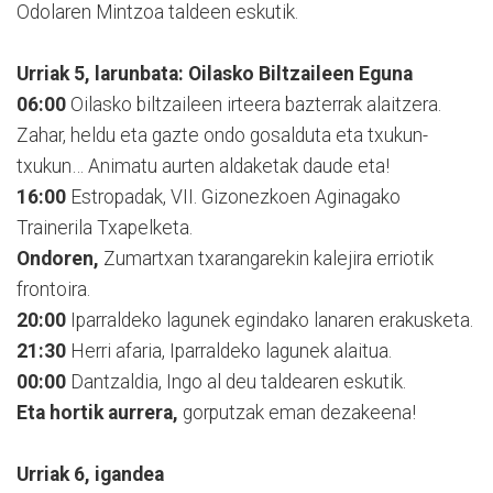
Odolaren Mintzoa taldeen eskutik.
Urriak 5, larunbata: Oilasko Biltzaileen Eguna
06:00
Oilasko biltzaileen irteera bazterrak alaitzera.
Zahar, heldu eta gazte ondo gosalduta eta txukun-
txukun… Animatu aurten aldaketak daude eta!
16:00
Estropadak, VII. Gizonezkoen Aginagako
Trainerila Txapelketa.
Ondoren,
Zumartxan txarangarekin kalejira erriotik
frontoira.
20:00
Iparraldeko lagunek egindako lanaren erakusketa.
21:30
Herri afaria, Iparraldeko lagunek alaitua.
00:00
Dantzaldia, Ingo al deu taldearen eskutik.
Eta hortik aurrera,
gorputzak eman dezakeena!
Urriak 6, igandea