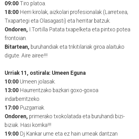
09:00
Tiro platoa.
18:00
Herri kirolak, aizkolari profesionalak (Larretxea,
Txapartegi eta Olasagasti) eta herritar batzuk.
Ondoren,
I.Tortilla Patata txapelketa eta pintxo potea
frontoian.
Bitartean,
buruhandiak eta trikitilariak giroa alaituko
digute. Aire airee!!!
Urriak 11, ostirala: Umeen Eguna
10:00
Umeen jolasak.
13:00
Haurrentzako bazkari goxo-goxoa
indarberritzeko.
17:00
Puzgarriak.
Ondoren,
primerako txokolatada eta buruhandi bizi-
biziak. Hasi korrika!!!
19:00
Dj Kankar ume eta ez hain umeak dantzan