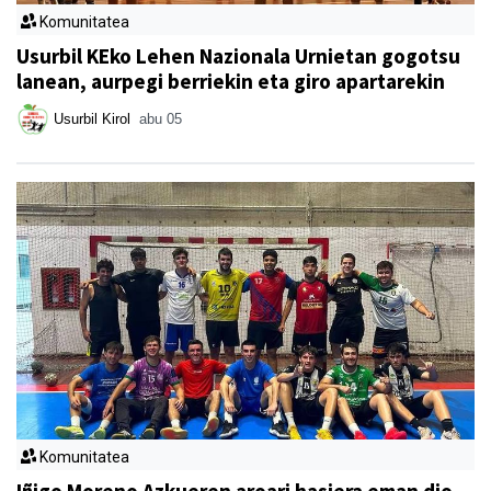
Komunitatea
Usurbil KEko Lehen Nazionala Urnietan gogotsu
lanean, aurpegi berriekin eta giro apartarekin
Usurbil Kirol
abu 05
Komunitatea
Iñigo Moreno Azkueren aroari hasiera eman dio