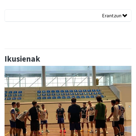
Erantzun
Ikusienak