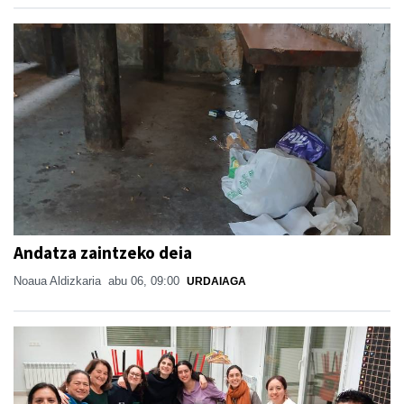
Andatza zaintzeko deia
Noaua Aldizkaria
abu 06, 09:00
URDAIAGA