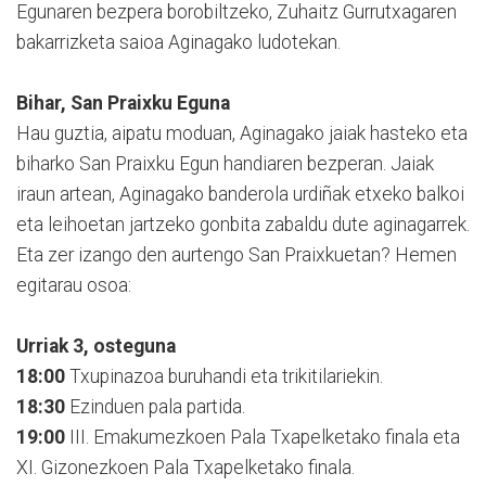
Egunaren bezpera borobiltzeko, Zuhaitz Gurrutxagaren
bakarrizketa saioa Aginagako ludotekan.
Bihar, San Praixku Eguna
Hau guztia, aipatu moduan, Aginagako jaiak hasteko eta
biharko San Praixku Egun handiaren bezperan. Jaiak
iraun artean, Aginagako banderola urdiñak etxeko balkoi
eta leihoetan jartzeko gonbita zabaldu dute aginagarrek.
Eta zer izango den aurtengo San Praixkuetan? Hemen
egitarau osoa:
Urriak 3, osteguna
18:00
Txupinazoa buruhandi eta trikitilariekin.
18:30
Ezinduen pala partida.
19:00
III. Emakumezkoen Pala Txapelketako finala eta
XI. Gizonezkoen Pala Txapelketako finala.