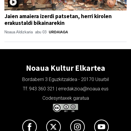
Jaien amaiera izerdi patsetan, herri kirolen
erakustaldi bikainarekin
Noaua Aldizkaria
abu 03
URDAIAGA
Noaua Kultur Elkartea
Bordaberri 3 Eguzkitzaldea - 20170 Usurbil
Tf: 943 360 321 | erredakzioa@noaua.eus
Codesyntaxek garatua