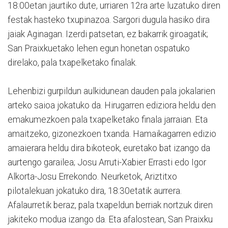
18:00etan jaurtiko dute, urriaren 12ra arte luzatuko diren
festak hasteko txupinazoa. Sargori dugula hasiko dira
jaiak Aginagan. Izerdi patsetan, ez bakarrik giroagatik;
San Praixkuetako lehen egun honetan ospatuko
direlako, pala txapelketako finalak.
Lehenbizi gurpildun aulkidunean dauden pala jokalarien
arteko saioa jokatuko da. Hirugarren ediziora heldu den
emakumezkoen pala txapelketako finala jarraian. Eta
amaitzeko, gizonezkoen txanda. Hamaikagarren edizio
amaierara heldu dira bikoteok, euretako bat izango da
aurtengo garailea; Josu Arruti-Xabier Errasti edo Igor
Alkorta-Josu Errekondo. Neurketok, Ariztitxo
pilotalekuan jokatuko dira, 18:30etatik aurrera.
Afalaurretik beraz, pala txapeldun berriak nortzuk diren
jakiteko modua izango da. Eta afalostean, San Praixku