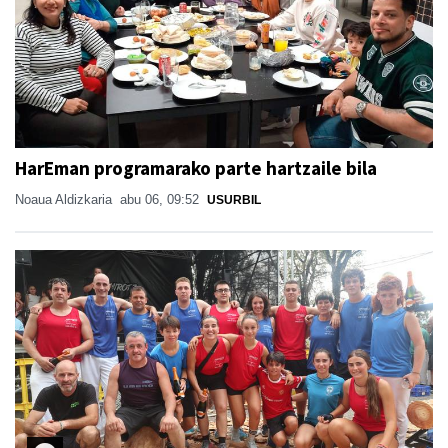
HarEman programarako parte hartzaile bila
Noaua Aldizkaria
abu 06, 09:52
USURBIL