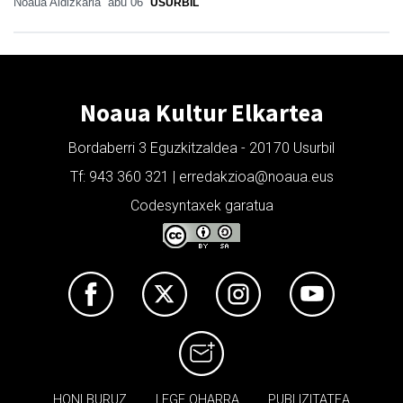
Noaua Aldizkaria
abu 06
USURBIL
Noaua Kultur Elkartea
Bordaberri 3 Eguzkitzaldea - 20170 Usurbil
Tf: 943 360 321 | erredakzioa@noaua.eus
Codesyntaxek garatua
HONI BURUZ
LEGE OHARRA
PUBLIZITATEA