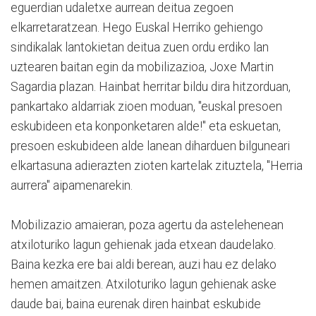
eguerdian udaletxe aurrean deitua zegoen
elkarretaratzean. Hego Euskal Herriko gehiengo
sindikalak lantokietan deitua zuen ordu erdiko lan
uztearen baitan egin da mobilizazioa, Joxe Martin
Sagardia plazan. Hainbat herritar bildu dira hitzorduan,
pankartako aldarriak zioen moduan, "euskal presoen
eskubideen eta konponketaren alde!" eta eskuetan,
presoen eskubideen alde lanean diharduen bilguneari
elkartasuna adierazten zioten kartelak zituztela, "Herria
aurrera" aipamenarekin.
Mobilizazio amaieran, poza agertu da astelehenean
atxiloturiko lagun gehienak jada etxean daudelako.
Baina kezka ere bai aldi berean, auzi hau ez delako
hemen amaitzen. Atxiloturiko lagun gehienak aske
daude bai, baina eurenak diren hainbat eskubide