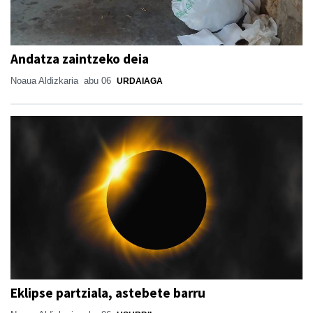
Andatza zaintzeko deia
Noaua Aldizkaria
abu 06
URDAIAGA
Eklipse partziala, astebete barru