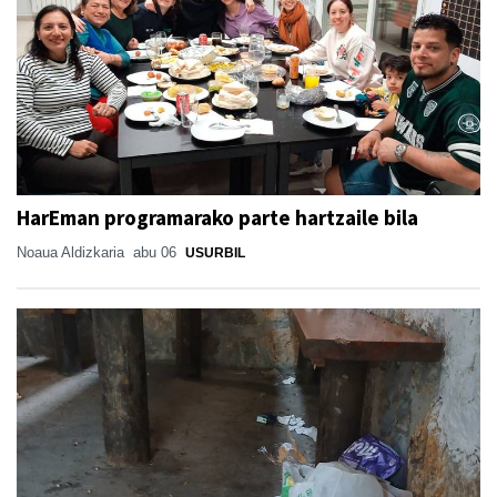
HarEman programarako parte hartzaile bila
Noaua Aldizkaria
abu 06
USURBIL