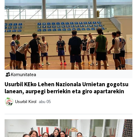
Komunitatea
Usurbil KEko Lehen Nazionala Urnietan gogotsu
lanean, aurpegi berriekin eta giro apartarekin
Usurbil Kirol
abu 05