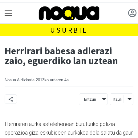
USURBIL
Herrirari babesa adierazi
zaio, eguerdiko lan uztean
Noaua Aldizkaria
2013ko urriaren 4a
Entzun
Itzuli
Herriraren aurka astelehenean buruturiko polizia
operazioa giza eskubideen aurkakoa dela salatu da gaur