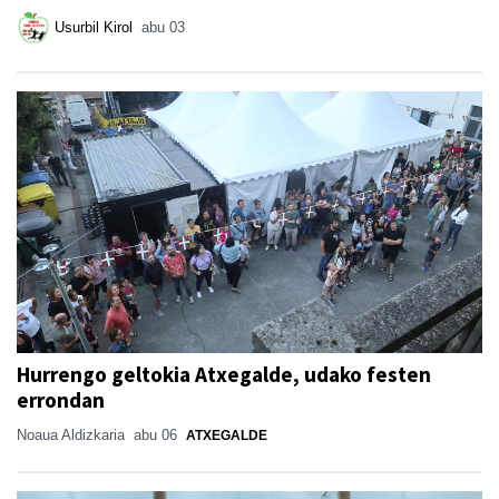
Usurbil Kirol
abu 03
Hurrengo geltokia Atxegalde, udako festen
errondan
Noaua Aldizkaria
abu 06
ATXEGALDE