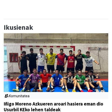
Ikusienak
Komunitatea
Iñigo Moreno Azkueren aroari hasiera eman dio
Usurbil KEko lehen taldeak