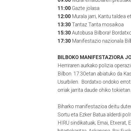
09:00
Mural erraldoiaren prestak
11:00
Gazte jolasa
12:00
Murala jarri, Kantu taldea eta
13:30
Tantaz Tanta mosaikoa
15:30
Autobusa Bilbora! Bordatxo
17:30
Manifestazio nazionala Bilb
BILBOKO MANIFESTAZIORA J
Herriraren aurkako polizia operaz
Bilbon. 17:30etan abiatuko da Kasi
Usurbilen. Bordatxo ondoko errot
orriak jarrita daude ohiko tokieta
Biharko manifestazioa deitu duten
Sortu eta Ezker Batua alderdi po
HIRU sindikatuak; Ernai, Etxerat,