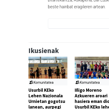
bitartekaritza, Askapena, Bai Eusk
beste hainbat eragileren artean.
Ikusienak
Komunitatea
Komunitatea
Usurbil KEko
Iñigo Moreno
Lehen Nazionala
Azkueren aroari
Urnietan gogotsu
hasiera eman di
lanean, aurpegi
Usurbil KEko leh