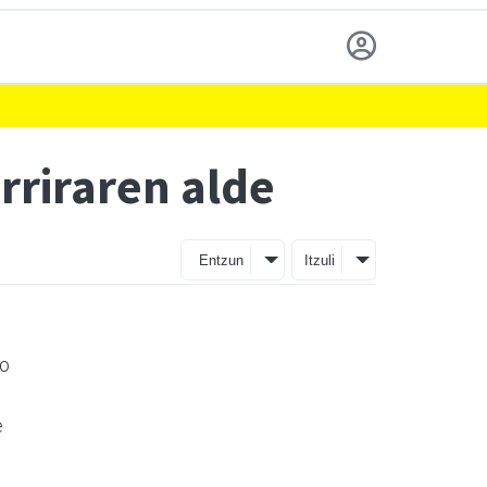
rriraren alde
Entzun
Itzuli
ko
e