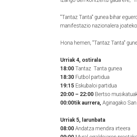
izango den kontzertu gaua ere, "T
"Tantaz Tanta" gunea bihar eguerd
manifestazio nazionalera joateko 
Hona hemen, "Tantaz Tanta" gune
Urriak 4, ostirala
18:00
Tantaz Tanta gunea
18:30
Futbol partidua
19:15
Eskubaloi partidua
20:00 – 22:00
Bertso musikatua
00:00tik aurrera,
Aginagako San 
Urriak 5, larunbata
08:00
Andatza mendira irteera