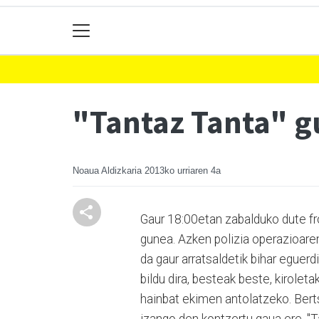
"Tantaz Tanta" gu
Noaua Aldizkaria
2013ko urriaren 4a
Gaur 18:00etan zabalduko dute fr
gunea. Azken polizia operazioaren
da gaur arratsaldetik bihar eguerd
bildu dira, besteak beste, kirolet
hainbat ekimen antolatzeko. Bert