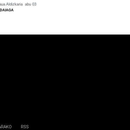
ua Aldizkaria
abu 03
DAIAGA
ARAKO
RSS