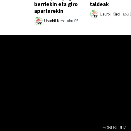
berriekin eta giro
taldeak
apartarekin
Usurbil Kirol
abu 
Usurbil Kirol
abu 05
HONI BURUZ