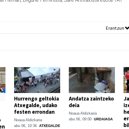
al Herriari, Bilgune Feminista, Sare Antifaxista edota TAT
Erantzun
Hurrengo geltokia
Andatza zaintzeko
Ja
Atxegalde, udako
deia
iz
festen errondan
he
Noaua Aldizkaria
er
o
abu 06, 09:00
URDAIAGA
Noaua Aldizkaria
bi
en
abu 06, 10:36
ATXEGALDE