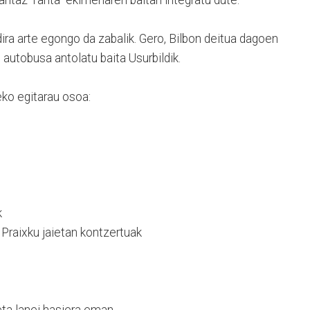
antaz Tanta" ekimenaren baitan integratu dute.
ira arte egongo da zabalik. Gero, Bilbon deitua dagoen
autobusa antolatu baita Usurbildik.
ko egitarau osoa:
k
Praixku jaietan kontzertuak