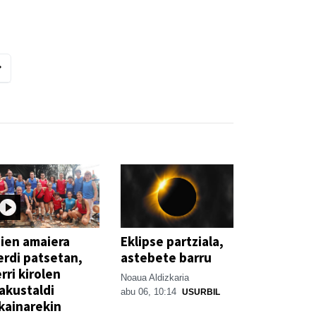
ien amaiera
Eklipse partziala,
erdi patsetan,
astebete barru
rri kirolen
Noaua Aldizkaria
akustaldi
abu 06, 10:14
USURBIL
kainarekin