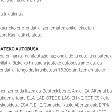
eta lanei hasiera eman
 trikitilariak
 aurreko errotondatik. Izen ematea ohiko lekuetan.
on, Kasillatik abiatuta.
OATEKO AUTOBUSA
ioaren harira, manifestazio nazionala deitu dute larunbatera
llatik. Bizkaiko hiriburura joateko autobusa antolatu da
ondatik irtengo da, larunbatean 15:30etan. Izen emateko
n.
en zerrenda luzea da. Besteak beste; Aralar, EA, Alternatiba
litikoen artean; ELA, LAB, STEE-EILAS, EHNE, CGT, ESK eta
 Eskubideak, ESAIT, EHE, Gorripide, Ikasle Abertzaleak, EPPK