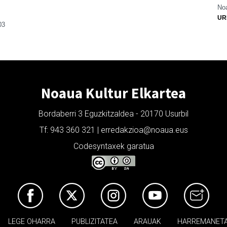
Noa
UR
03
Noaua Kultur Elkartea
Bordaberri 3 Eguzkitzaldea - 20170 Usurbil
Tf: 943 360 321 | erredakzioa@noaua.eus
Codesyntaxek garatua
LEGE OHARRA
PUBLIZITATEA
ARAUAK
HARREMANET