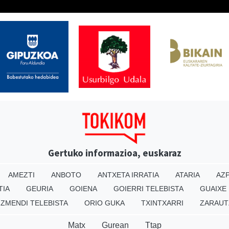
Gertuko informazioa, euskaraz
AMEZTI
ANBOTO
ANTXETA IRRATIA
ATARIA
AZP
TIA
GEURIA
GOIENA
GOIERRI TELEBISTA
GUAIXE
IZMENDI TELEBISTA
ORIO GUKA
TXINTXARRI
ZARAUT
Matx
Gurean
Ttap