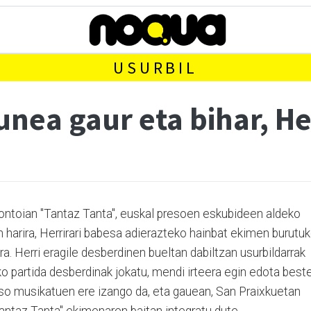
USURBIL
nea gaur eta bihar, He
ontoian "Tantaz Tanta", euskal presoen eskubideen aldeko
 harira, Herrirari babesa adierazteko hainbat ekimen burutu
ira. Herri eragile desberdinen bueltan dabiltzan usurbildarrak
ako partida desberdinak jokatu, mendi irteera egin edota best
so musikatuen ere izango da, eta gauean, San Praixkuetan