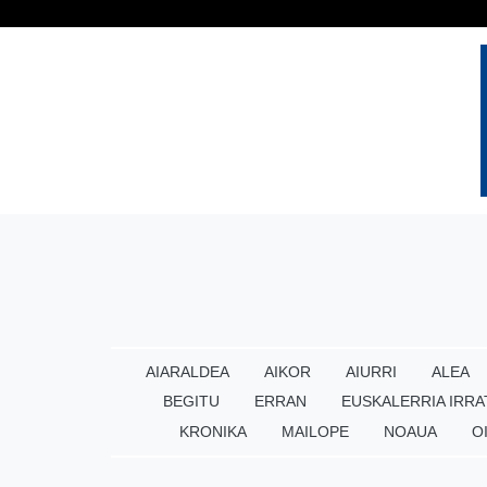
AIARALDEA
AIKOR
AIURRI
ALEA
BEGITU
ERRAN
EUSKALERRIA IRRA
KRONIKA
MAILOPE
NOAUA
O