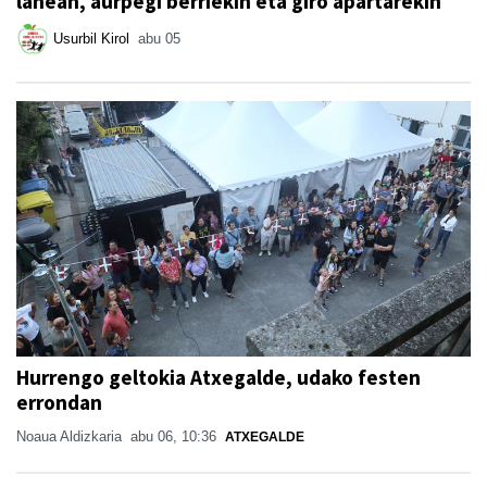
lanean, aurpegi berriekin eta giro apartarekin
Usurbil Kirol
abu 05
Hurrengo geltokia Atxegalde, udako festen
errondan
Noaua Aldizkaria
abu 06, 10:36
ATXEGALDE