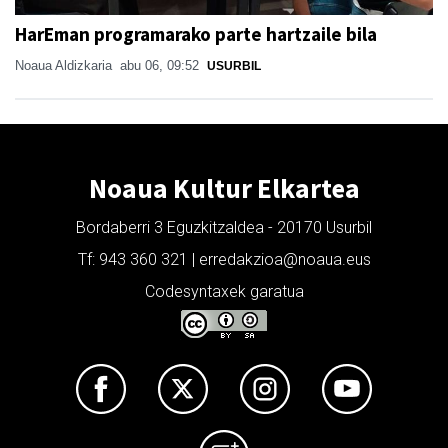
HarEman programarako parte hartzaile bila
Noaua Aldizkaria
abu 06, 09:52
USURBIL
Noaua Kultur Elkartea
Bordaberri 3 Eguzkitzaldea - 20170 Usurbil
Tf: 943 360 321 | erredakzioa@noaua.eus
Codesyntaxek garatua