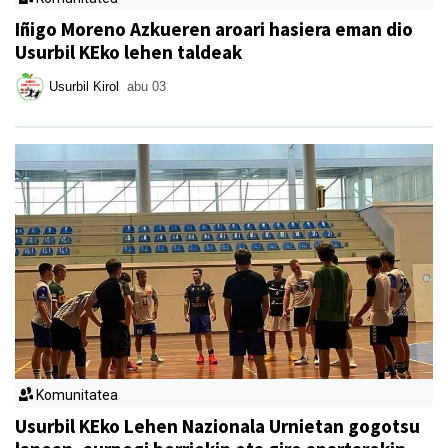
Iñigo Moreno Azkueren aroari hasiera eman dio
Usurbil KEko lehen taldeak
Usurbil Kirol
abu 03
Komunitatea
Usurbil KEko Lehen Nazionala Urnietan gogotsu