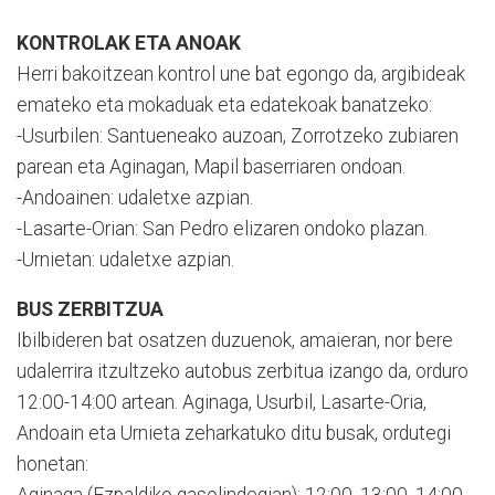
KONTROLAK ETA ANOAK
Herri bakoitzean kontrol une bat egongo da, argibideak
emateko eta mokaduak eta edatekoak banatzeko:
-Usurbilen: Santueneako auzoan, Zorrotzeko zubiaren
parean eta Aginagan, Mapil baserriaren ondoan.
-Andoainen: udaletxe azpian.
-Lasarte-Orian: San Pedro elizaren ondoko plazan.
-Urnietan: udaletxe azpian.
BUS ZERBITZUA
Ibilbideren bat osatzen duzuenok, amaieran, nor bere
udalerrira itzultzeko autobus zerbitua izango da, orduro
12:00-14:00 artean. Aginaga, Usurbil, Lasarte-Oria,
Andoain eta Urnieta zeharkatuko ditu busak, ordutegi
honetan: