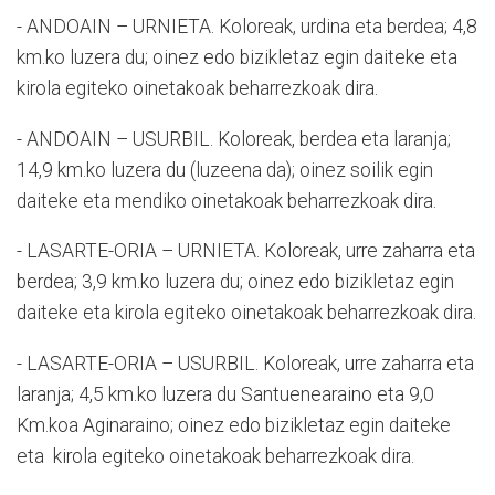
- ANDOAIN – URNIETA. Koloreak, urdina eta berdea; 4,8
km.ko luzera du; oinez edo bizikletaz egin daiteke eta
kirola egiteko oinetakoak beharrezkoak dira.
- ANDOAIN – USURBIL. Koloreak, berdea eta laranja;
14,9 km.ko luzera du (luzeena da); oinez soilik egin
daiteke eta mendiko oinetakoak beharrezkoak dira.
- LASARTE-ORIA – URNIETA. Koloreak, urre zaharra eta
berdea; 3,9 km.ko luzera du; oinez edo bizikletaz egin
daiteke eta kirola egiteko oinetakoak beharrezkoak dira.
- LASARTE-ORIA – USURBIL. Koloreak, urre zaharra eta
laranja; 4,5 km.ko luzera du Santuenearaino eta 9,0
Km.koa Aginaraino; oinez edo bizikletaz egin daiteke
eta kirola egiteko oinetakoak beharrezkoak dira.