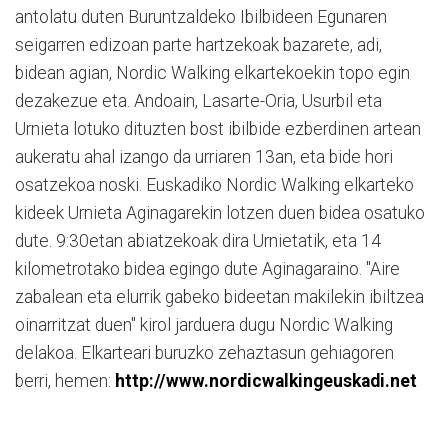
antolatu duten Buruntzaldeko Ibilbideen Egunaren
seigarren edizoan parte hartzekoak bazarete, adi,
bidean agian, Nordic Walking elkartekoekin topo egin
dezakezue eta. Andoain, Lasarte-Oria, Usurbil eta
Urnieta lotuko dituzten bost ibilbide ezberdinen artean
aukeratu ahal izango da urriaren 13an, eta bide hori
osatzekoa noski. Euskadiko Nordic Walking elkarteko
kideek Urnieta Aginagarekin lotzen duen bidea osatuko
dute. 9:30etan abiatzekoak dira Urnietatik, eta 14
kilometrotako bidea egingo dute Aginagaraino. "Aire
zabalean eta elurrik gabeko bideetan makilekin ibiltzea
oinarritzat duen" kirol jarduera dugu Nordic Walking
delakoa. Elkarteari buruzko zehaztasun gehiagoren
berri, hemen:
http://www.nordicwalkingeuskadi.net