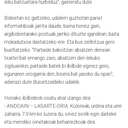
leku batzuetara hurbilduz", gaineratu dute.
Bideetan ez galtzeko, udalerri guztiotan panel
informatiboak jarrita daude, baina honez gain,
argibideetarako postuak jarriko dituzte igandean, baita
mokadutxoa dastatzeko ere. Eta bus zerbitzua gero
bueltatzeko. "Partaide bakoitzari abiatzen denean
txartel bat emango zaio, abiatzen den lekuko
zigiluarekin; partaide batek bi ibilbide eginez gero,
egunaren oroigarria den, bisera bat jasoko du opari",
adierazi dute Buruntzaldeko udalek.
Honako ibilbideok osatu ahal izango dira:
- ANDOAIN – LASARTE-ORIA: Koloreak, urdina eta urre
zaharra; 7,9 km.ko luzera du; oinez soilik egin daiteke
eta mendiko oinetakoak beharrezkoak dira.