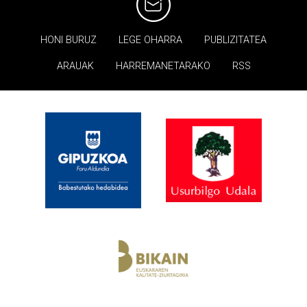
HONI BURUZ
LEGE OHARRA
PUBLIZITATEA
ARAUAK
HARREMANETARAKO
RSS