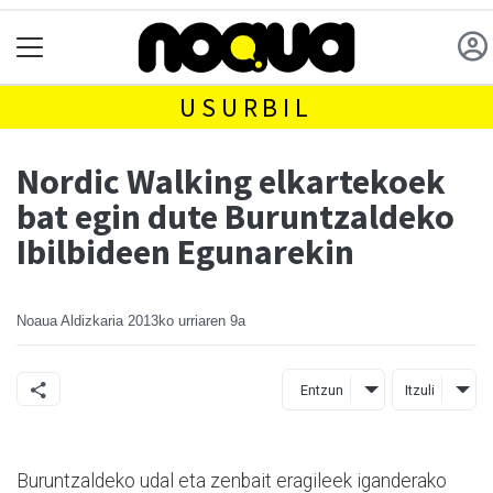
USURBIL
Nordic Walking elkartekoek
bat egin dute Buruntzaldeko
Ibilbideen Egunarekin
Noaua Aldizkaria
2013ko urriaren 9a
Entzun
Itzuli
Buruntzaldeko udal eta zenbait eragileek iganderako