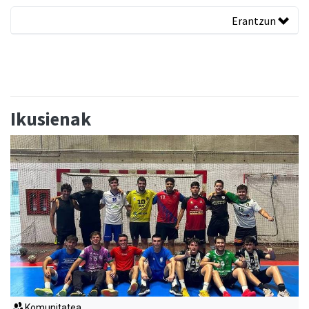
Erantzun
Ikusienak
Komunitatea