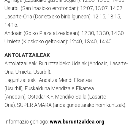
Aginaga (Ezpaldiko gasolindegian): 12:00, 13:00, 14:00.
Usurbil (San Inazioko errotondan): 12:07, 13:07, 14:07.
Lasarte-Oria (Dorretxeko biribilgunean): 12:15, 13:15,
14:15.
Andoain (Goiko Plaza atzealdean): 12:30, 13:30, 14:30.
Urnieta (Kioskoko geltokian): 12:40, 13:40, 14:40.
ANTOLATZAILEAK
Antolatzaileak: Buruntzaldeko Udalak (Andoain, Lasarte-
Oria, Urnieta, Usurbil).
Laguntzaileak: Andatza Mendi Elkartea
(Usurbil), Euskalduna Mendizale Elkartea
(Andoain), Ostadar K.F. Mendiko Saila (Lasarte-
Oria), SUPER AMARA (anoa guneetarako hornikuntzak).
Informazio gehiago:
www.buruntzaldea.org