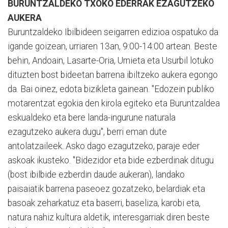
BURUNTZALDEKO TXOKO EDERRAK EZAGUTZEKO
AUKERA
Buruntzaldeko Ibilbideen seigarren edizioa ospatuko da
igande goizean, urriaren 13an, 9:00-14:00 artean. Beste
behin, Andoain, Lasarte-Oria, Urnieta eta Usurbil lotuko
dituzten bost bideetan barrena ibiltzeko aukera egongo
da. Bai oinez, edota bizikleta gainean. "Edozein publiko
motarentzat egokia den kirola egiteko eta Buruntzaldea
eskualdeko eta bere landa-ingurune naturala
ezagutzeko aukera dugu", berri eman dute
antolatzaileek. Asko dago ezagutzeko, paraje eder
askoak ikusteko. "Bidezidor eta bide ezberdinak ditugu
(bost ibilbide ezberdin daude aukeran), landako
paisaiatik barrena paseoez gozatzeko, belardiak eta
basoak zeharkatuz eta baserri, baseliza, karobi eta,
natura nahiz kultura aldetik, interesgarriak diren beste