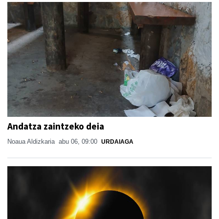
Andatza zaintzeko deia
Noaua Aldizkaria
abu 06, 09:00
URDAIAGA