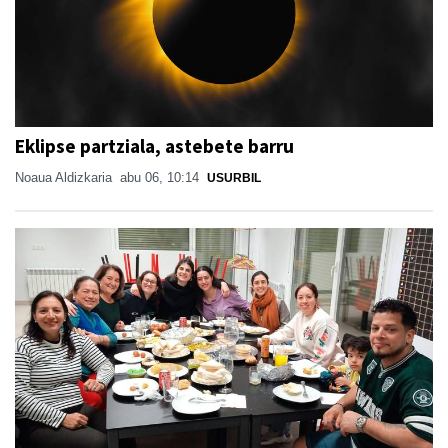
Eklipse partziala, astebete barru
Noaua Aldizkaria
abu 06, 10:14
USURBIL