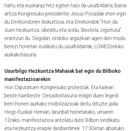
hartu eta euskaraz hitz egiten hasi da usurbildarra, baina
antza Kongresuko presidente Jesus Posadak eten egin
du Errekondoren diskurtsoa, eta Errekondok "Hori da
zuen hezkuntza: obeditu eta isildu. Bestela, zigortuta"
erantzun du. Segidan, ondoko argazkian ageri den modu
berezi honetan irudikatu du usurbildarrak, LOMCErekiko
aurkakotasuna.
Usurbilgo Hezkuntza Mahaiak bat egin du Bilboko
manifestazioarekin
Hori Diputatuen Kongresuko protestak. Eta kalean
beste hainbeste. Desadostasuna eragin duen legedi
berri honen aurkako mobilizazioak deitu dituzte jada.
Hego Euskal Herrian, larunbat honetarako, urriaren
12rako, manifestazioa antolatu dute Bilbon sindikatu
eta hezkuntza eragile desberdinek. 17:30etan abiatuko