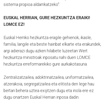
sistema propioa aldarrikatzeko":
EUSKAL HERRIAN, GURE HEZKUNTZA ERAIKI!
LOMCE EZ!
Euskal Herriko hezkuntza eragile gehienok, ikasle,
familia, langile eta beste hainbat elkarte eta erakundek,
argi adierazi dugu azken hilabete luzeetan Wert
hezkuntza ministroak inposatu nahi duen LOMCE
hezkuntza erreformarekiko gure aurkakotasuna.
Zentralizatzailea, adoktrinatzailea, uniformatzailea,
atzerakoia, segregatzailea eta elitista den lege hau
bertan behera uztea exijitzen dugu eta inola ere ez
dugu onartzen Euskal Herrian inposa dadin.