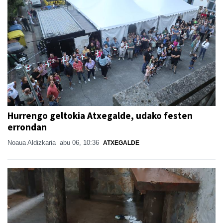
Hurrengo geltokia Atxegalde, udako festen
errondan
Noaua Aldizkaria
abu 06, 10:36
ATXEGALDE