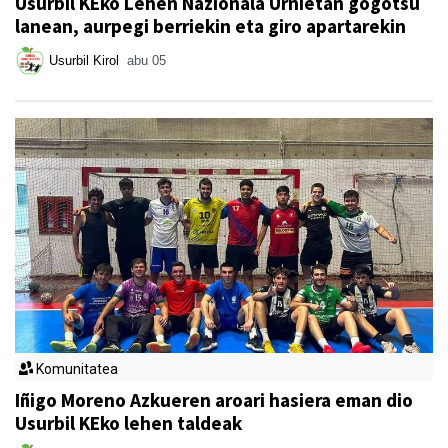
Usurbil KEko Lehen Nazionala Urnietan gogotsu
lanean, aurpegi berriekin eta giro apartarekin
Usurbil Kirol
abu 05
Komunitatea
Iñigo Moreno Azkueren aroari hasiera eman dio
Usurbil KEko lehen taldeak