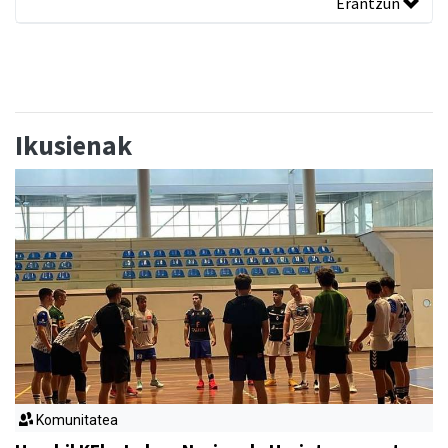
Erantzun
Ikusienak
Komunitatea