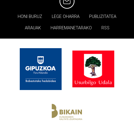
HONI BURUZ
LEGE OHARRA
PUBLIZITATEA
ARAUAK
HARREMANETARAKO
RSS