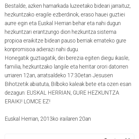
Bestalde, azken hamarkada luzeetako bideari jarraituz,
hezkuntzako eragile ezberdinok, eraso hauei guztiei
aurre egin eta Euskal Herrian behar eta nahi dugun
hezkuntzari erantzungo dion hezkuntza sistema
propioa eraikitze bidean pauso berriak emateko gure
konpromisoa adierazi nahi dugu.
Honegatik guztiagatik, dei berezia egiten diegu ikasle,
familia, hezkuntzako langile eta herritar orori datorren
urriaren 12an, arratsaldeko 17:30etan Jesusen
Bihotzetik abiatuta, Bilboko kaleak bete eta ozen esan
dezagun: EUSKAL HERRIAN, GURE HEZKUNTZA
ERAIKI! LOMCE EZ!
Euskal Herrian, 2013ko irailaren 20an