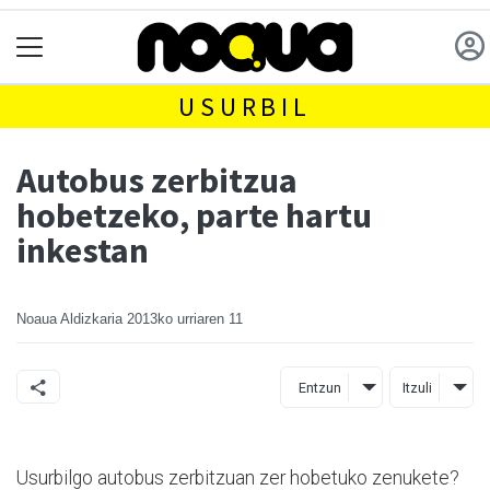
USURBIL
Autobus zerbitzua
hobetzeko, parte hartu
inkestan
Noaua Aldizkaria
2013ko urriaren 11
Entzun
Itzuli
Usurbilgo autobus zerbitzuan zer hobetuko zenukete?