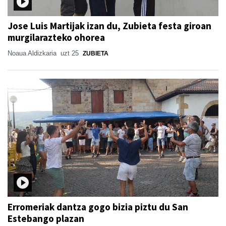
Jose Luis Martijak izan du, Zubieta festa giroan
murgilarazteko ohorea
Noaua Aldizkaria
uzt 25
ZUBIETA
Erromeriak dantza gogo bizia piztu du San
Estebango plazan