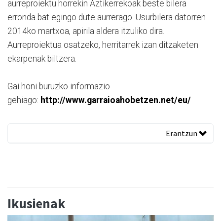
aurreproiektu horrekin Aztikerrekoak beste bilera
erronda bat egingo dute aurrerago. Usurbilera datorren
2014ko martxoa, apirila aldera itzuliko dira.
Aurreproiektua osatzeko, herritarrek izan ditzaketen
ekarpenak biltzera.
Gai honi buruzko informazio
gehiago:
http://www.garraioahobetzen.net/eu/
Erantzun
Ikusienak