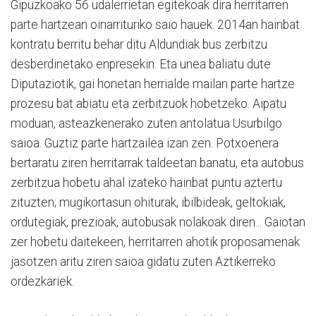
Gipuzkoako 56 udalerrietan egitekoak dira herritarren
parte hartzean oinarrituriko saio hauek. 2014an hainbat
kontratu berritu behar ditu Aldundiak bus zerbitzu
desberdinetako enpresekin. Eta unea baliatu dute
Diputaziotik, gai honetan herrialde mailan parte hartze
prozesu bat abiatu eta zerbitzuok hobetzeko. Aipatu
moduan, asteazkenerako zuten antolatua Usurbilgo
saioa. Guztiz parte hartzailea izan zen. Potxoenera
bertaratu ziren herritarrak taldeetan banatu, eta autobus
zerbitzua hobetu ahal izateko hainbat puntu aztertu
zituzten; mugikortasun ohiturak, ibilbideak, geltokiak,
ordutegiak, prezioak, autobusak nolakoak diren... Gaiotan
zer hobetu daitekeen, herritarren ahotik proposamenak
jasotzen aritu ziren saioa gidatu zuten Aztikerreko
ordezkariek.