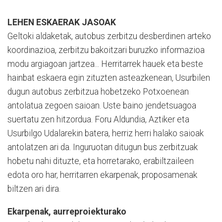
LEHEN ESKAERAK JASOAK
Geltoki aldaketak, autobus zerbitzu desberdinen arteko
koordinazioa, zerbitzu bakoitzari buruzko informazioa
modu argiagoan jartzea... Herritarrek hauek eta beste
hainbat eskaera egin zituzten asteazkenean, Usurbilen
dugun autobus zerbitzua hobetzeko Potxoenean
antolatua zegoen saioan. Uste baino jendetsuagoa
suertatu zen hitzordua. Foru Aldundia, Aztiker eta
Usurbilgo Udalarekin batera, herriz herri halako saioak
antolatzen ari da. Inguruotan ditugun bus zerbitzuak
hobetu nahi dituzte, eta horretarako, erabiltzaileen
edota oro har, herritarren ekarpenak, proposamenak
biltzen ari dira.
Ekarpenak, aurreproiekturako