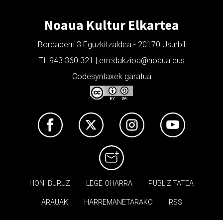
Noaua Kultur Elkartea
Bordaberri 3 Eguzkitzaldea - 20170 Usurbil
Tf: 943 360 321 | erredakzioa@noaua.eus
Codesyntaxek garatua
HONI BURUZ
LEGE OHARRA
PUBLIZITATEA
ARAUAK
HARREMANETARAKO
RSS