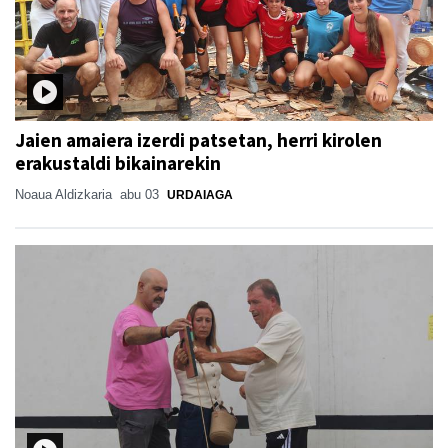
Jaien amaiera izerdi patsetan, herri kirolen
erakustaldi bikainarekin
Noaua Aldizkaria
abu 03
URDAIAGA