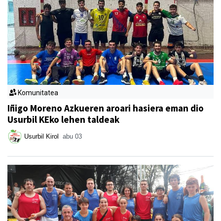
Komunitatea
Iñigo Moreno Azkueren aroari hasiera eman dio
Usurbil KEko lehen taldeak
Usurbil Kirol
abu 03