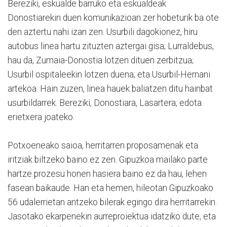
Bereziki, eskualde barruko eta eskualdeak
Donostiarekin duen komunikazioan zer hobeturik ba ote
den aztertu nahi izan zen. Usurbili dagokionez, hiru
autobus linea hartu zituzten aztergai gisa; Lurraldebus,
hau da, Zumaia-Donostia lotzen dituen zerbitzua;
Usurbil ospitaleekin lotzen duena; eta Usurbil-Hernani
artekoa. Hain zuzen, linea hauek baliatzen ditu hainbat
usurbildarrek. Bereziki, Donostiara, Lasartera, edota
erietxera joateko.
Potxoeneako saioa, herritarren proposamenak eta
iritziak biltzeko baino ez zen. Gipuzkoa mailako parte
hartze prozesu honen hasiera baino ez da hau, lehen
fasean baikaude. Han eta hemen, hileotan Gipuzkoako
56 udalerrietan antzeko bilerak egingo dira herritarrekin.
Jasotako ekarpenekin aurreproiektua idatziko dute, eta