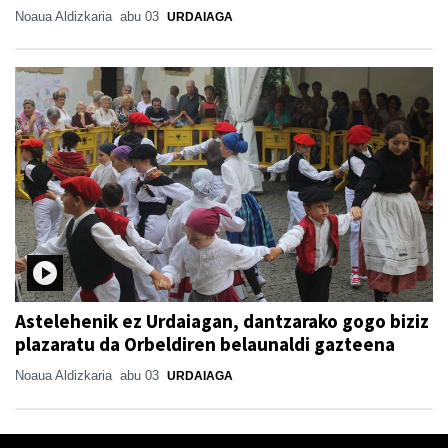
Noaua Aldizkaria
abu 03
URDAIAGA
Astelehenik ez Urdaiagan, dantzarako gogo biziz
plazaratu da Orbeldiren belaunaldi gazteena
Noaua Aldizkaria
abu 03
URDAIAGA