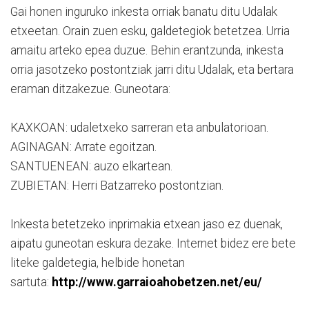
Gai honen inguruko inkesta orriak banatu ditu Udalak
etxeetan. Orain zuen esku, galdetegiok betetzea. Urria
amaitu arteko epea duzue. Behin erantzunda, inkesta
orria jasotzeko postontziak jarri ditu Udalak, eta bertara
eraman ditzakezue. Guneotara:
KAXKOAN: udaletxeko sarreran eta anbulatorioan.
AGINAGAN: Arrate egoitzan.
SANTUENEAN: auzo elkartean.
ZUBIETAN: Herri Batzarreko postontzian.
Inkesta betetzeko inprimakia etxean jaso ez duenak,
aipatu guneotan eskura dezake. Internet bidez ere bete
liteke galdetegia, helbide honetan
sartuta:
http://www.garraioahobetzen.net/eu/