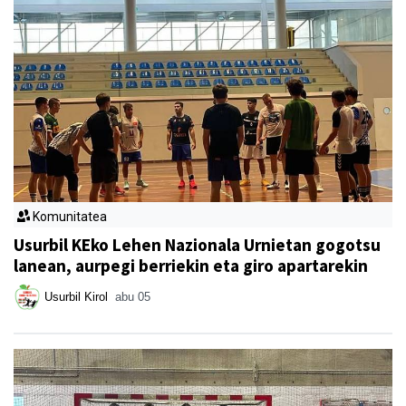
Komunitatea
Usurbil KEko Lehen Nazionala Urnietan gogotsu
lanean, aurpegi berriekin eta giro apartarekin
Usurbil Kirol
abu 05