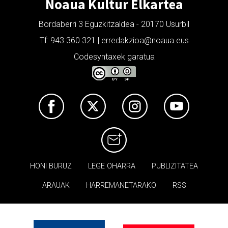
Noaua Kultur Elkartea
Bordaberri 3 Eguzkitzaldea - 20170 Usurbil
Tf: 943 360 321 | erredakzioa@noaua.eus
Codesyntaxek garatua
HONI BURUZ
LEGE OHARRA
PUBLIZITATEA
ARAUAK
HARREMANETARAKO
RSS