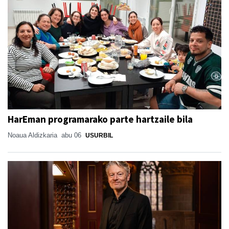
HarEman programarako parte hartzaile bila
Noaua Aldizkaria
abu 06
USURBIL