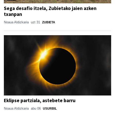
Sega desafio itzela, Zubietako jaien azken
txanpan
Noaua Aldizkaria
uzt 31
ZUBIETA
Eklipse partziala, astebete barru
Noaua Aldizkaria
abu 06
USURBIL