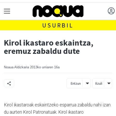
USURBIL
Kirol ikastaro eskaintza,
eremuz zabaldu dute
Noaua Aldizkaria
2013ko urriaren 16a
Entzun
Itzuli
Kirol ikastaroak eskaintzeko esparrua zabaldu nahi izan
du aurten Kirol Patronatuak. Kirol ikastaro