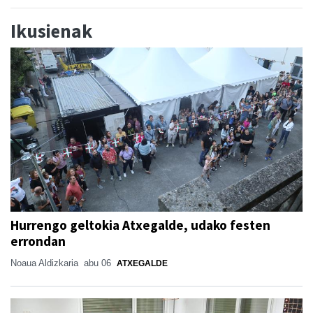
Ikusienak
Hurrengo geltokia Atxegalde, udako festen
errondan
Noaua Aldizkaria
abu 06
ATXEGALDE