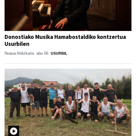
Donostiako Musika Hamabostaldiko kontzertua
Usurbilen
Noaua Aldizkaria
abu 06
USURBIL