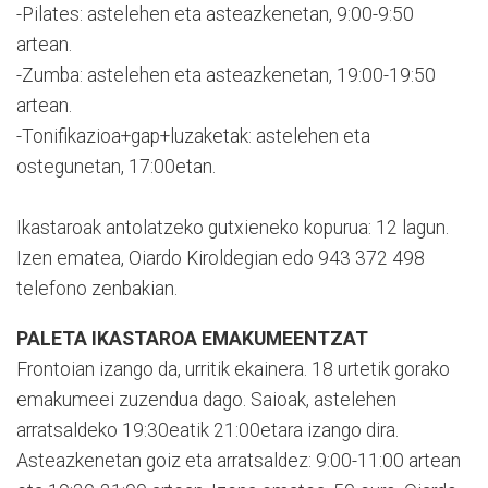
-Pilates: astelehen eta asteazkenetan, 9:00-9:50
artean.
-Zumba: astelehen eta asteazkenetan, 19:00-19:50
artean.
-Tonifikazioa+gap+luzaketak: astelehen eta
ostegunetan, 17:00etan.
Ikastaroak antolatzeko gutxieneko kopurua: 12 lagun.
Izen ematea, Oiardo Kiroldegian edo 943 372 498
telefono zenbakian.
PALETA IKASTAROA EMAKUMEENTZAT
Frontoian izango da, urritik ekainera. 18 urtetik gorako
emakumeei zuzendua dago. Saioak, astelehen
arratsaldeko 19:30eatik 21:00etara izango dira.
Asteazkenetan goiz eta arratsaldez: 9:00-11:00 artean