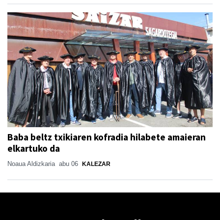
Baba beltz txikiaren kofradia hilabete amaieran
elkartuko da
Noaua Aldizkaria
abu 06
KALEZAR