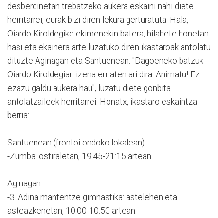
desberdinetan trebatzeko aukera eskaini nahi diete
herritarrei, eurak bizi diren lekura gerturatuta. Hala,
Oiardo Kiroldegiko ekimenekin batera, hilabete honetan
hasi eta ekainera arte luzatuko diren ikastaroak antolatu
dituzte Aginagan eta Santuenean. "Dagoeneko batzuk
Oiardo Kiroldegian izena ematen ari dira. Animatu! Ez
ezazu galdu aukera hau", luzatu diete gonbita
antolatzaileek herritarrei. Honatx, ikastaro eskaintza
berria:
Santuenean (frontoi ondoko lokalean):
-Zumba: ostiraletan, 19:45-21:15 artean.
Aginagan:
-3. Adina mantentze gimnastika: astelehen eta
asteazkenetan, 10:00-10:50 artean.