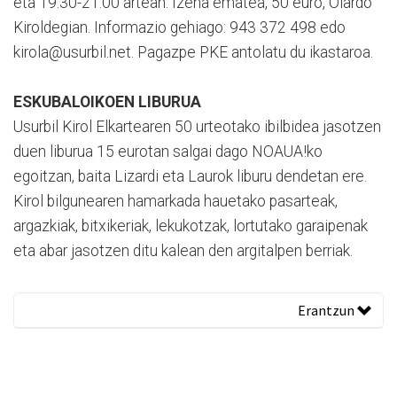
eta 19:30-21:00 artean. Izena ematea, 50 euro, Oiardo
Kiroldegian. Informazio gehiago: 943 372 498 edo
kirola@usurbil.net. Pagazpe PKE antolatu du ikastaroa.
ESKUBALOIKOEN LIBURUA
Usurbil Kirol Elkartearen 50 urteotako ibilbidea jasotzen
duen liburua 15 eurotan salgai dago NOAUA!ko
egoitzan, baita Lizardi eta Laurok liburu dendetan ere.
Kirol bilgunearen hamarkada hauetako pasarteak,
argazkiak, bitxikeriak, lekukotzak, lortutako garaipenak
eta abar jasotzen ditu kalean den argitalpen berriak.
Erantzun