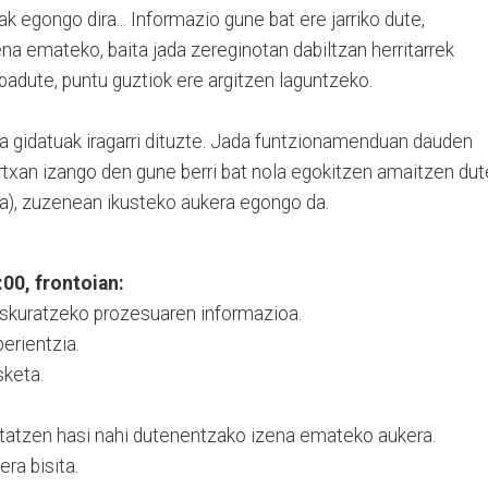
 egongo dira... Informazio gune bat ere jarriko dute,
 emateko, baita jada zereginotan dabiltzan herritarrek
badute, puntu guztiok ere argitzen laguntzeko.
 gidatuak iragarri dituzte. Jada funtzionamenduan dauden
artxan izango den gune berri bat nola egokitzen amaitzen du
a), zuzenean ikusteko aukera egongo da.
00, frontoian:
eskuratzeko prozesuaren informazioa.
erientzia.
sketa.
tatzen hasi nahi dutenentzako izena emateko aukera.
ra bisita.