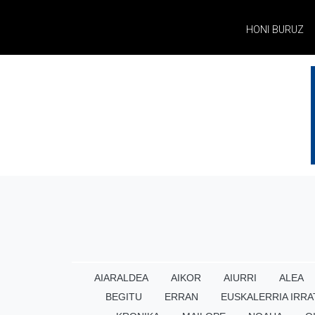
HONI BURUZ
AIARALDEA
AIKOR
AIURRI
ALEA
BEGITU
ERRAN
EUSKALERRIA IRRA