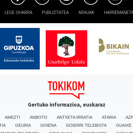
LEGE OHARRA
PUBLIZITATEA
ARAUAK
HARREMANET
Gertuko informazioa, euskaraz
AMEZTI
ANBOTO
ANTXETA IRRATIA
ATARIA
AZP
TIA
GEURIA
GOIENA
GOIERRI TELEBISTA
GUAIXE