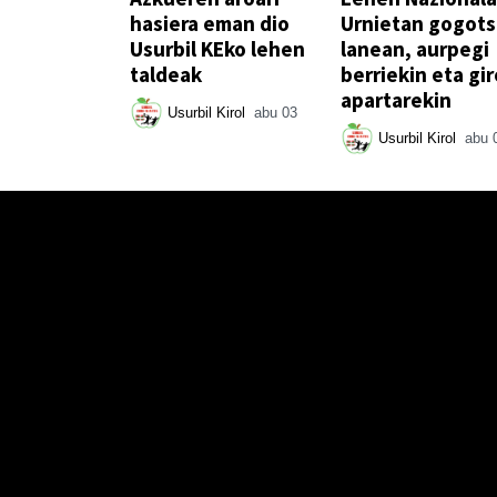
hasiera eman dio
Urnietan gogot
Usurbil KEko lehen
lanean, aurpegi
taldeak
berriekin eta gir
apartarekin
Usurbil Kirol
abu 03
Usurbil Kirol
abu 