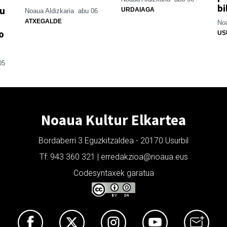
bi
su
URDAIAGA
Noaua Aldizkaria
abu 06
ATXEGALDE
Noa
o
US
05
Noaua Kultur Elkartea
Bordaberri 3 Eguzkitzaldea - 20170 Usurbil
Tf: 943 360 321 | erredakzioa@noaua.eus
Codesyntaxek garatua