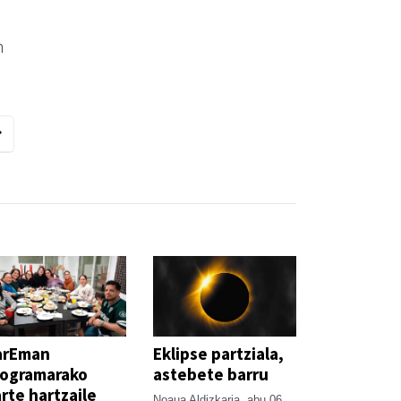
n
arEman
Eklipse partziala,
rogramarako
astebete barru
rte hartzaile
Noaua Aldizkaria
abu 06