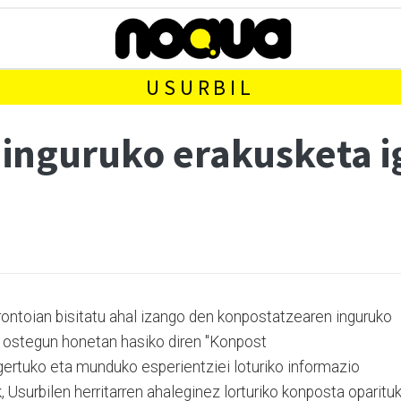
USURBIL
 inguruko erakusketa 
rontoian bisitatu ahal izango den konpostatzearen inguruko
, ostegun honetan hasiko diren "Konpost
gertuko eta munduko esperientziei loturiko informazio
 Usurbilen herritarren ahaleginez lorturiko konposta oparitu