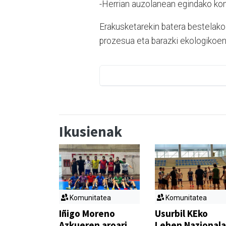
-Herrian auzolanean egindako ko
Erakusketarekin batera bestelako 
prozesua eta barazki ekologikoe
Ikusienak
Komunitatea
Komunitatea
Iñigo Moreno
Usurbil KEko
Azkueren aroari
Lehen Nazionala