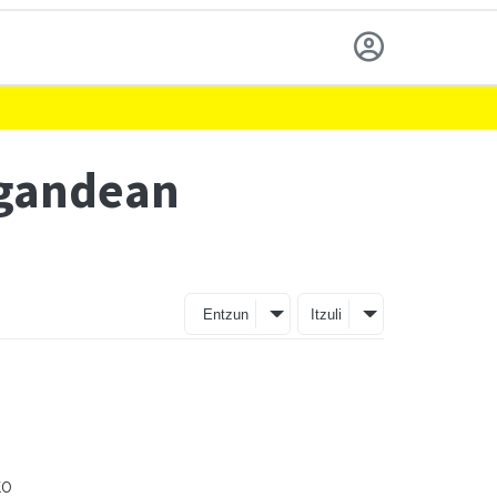
igandean
Entzun
Itzuli
ko