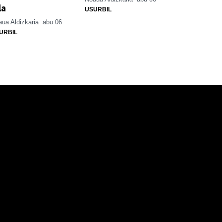
la
USURBIL
ua Aldizkaria
abu 06
URBIL