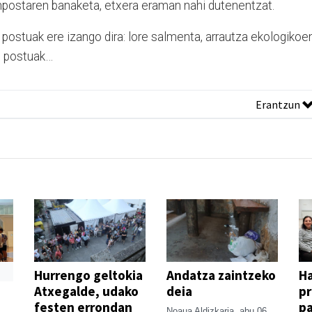
npostaren banaketa, etxera eraman nahi dutenentzat.
postuak ere izango dira: lore salmenta, arrautza ekologikoe
n postuak…
Erantzun
Hurrengo geltokia
Andatza zaintzeko
H
Atxegalde, udako
deia
p
festen errondan
pa
Noaua Aldizkaria
abu 06