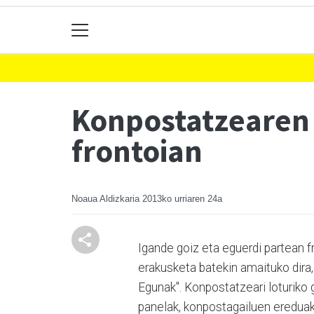
Konpostatzearen
frontoian
Noaua Aldizkaria
2013ko urriaren 24a
Igande goiz eta eguerdi partean f
erakusketa batekin amaituko dira
Egunak". Konpostatzeari loturiko 
panelak, konpostagailuen ereduak,