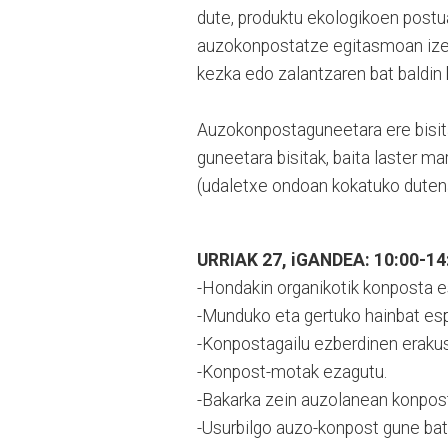
dute, produktu ekologikoen postuak
auzokonpostatze egitasmoan izena
kezka edo zalantzaren bat baldin 
Auzokonpostaguneetara ere bisita
guneetara bisitak, baita laster m
(udaletxe ondoan kokatuko duten
URRIAK 27, iGANDEA: 10:00-14:
-Hondakin organikotik konposta 
-Munduko eta gertuko hainbat esp
-Konpostagailu ezberdinen eraku
-Konpost-motak ezagutu.
-Bakarka zein auzolanean konpos
-Usurbilgo auzo-konpost gune bate