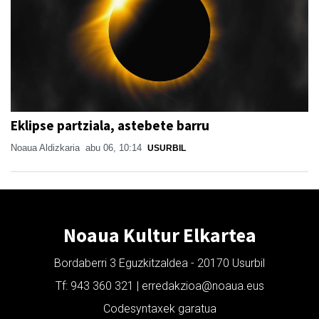
Eklipse partziala, astebete barru
Noaua Aldizkaria
abu 06, 10:14
USURBIL
Noaua Kultur Elkartea
Bordaberri 3 Eguzkitzaldea - 20170 Usurbil
Tf: 943 360 321 | erredakzioa@noaua.eus
Codesyntaxek garatua