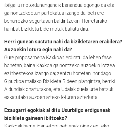
ibilgailu motordunengandik banandua egongo da eta
gainontzekoetan partekatua izango da, beti ere
beharrezko segurtasun baldintzekin. Horretarako
hainbat bizikleta bide motak baliatu dira.
Herri gunean sustatu nahi da bizikletaren erabilera?
Auzoekin lotura egin nahi da?
Gure proposamena Kaxkoan erdiratu da lehen fase
honetan, baina Kaxkoa gainontzeko auzoekin lotzea
ezinbestekoa izango da; zentzu horretan, hor dago
Gipuzkoa mailako Bizikleta Bideen plangintza, berriki
Aldundiak onartutakoa, eta Udalak duela urte batzuk
eskatutako auzoen arteko loturen azterketa.
Ezaugarri egokiak al ditu Usurbilgo erdiguneak
bizikleta gainean ibiltzeko?
Kaxkoak barne joan-etorri gehienak oinez egiteko