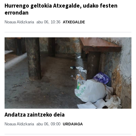
Hurrengo geltokia Atxegalde, udako festen
errondan
Noaua Aldizkaria
abu 06, 10:36
ATXEGALDE
Andatza zaintzeko deia
Noaua Aldizkaria
abu 06, 09:00
URDAIAGA