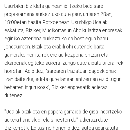
Usurbilen bizikleta gainean ibiltzeko bide sare
proposamena aurkeztuko dute gaur, urriaren 28an,
18:00etan hasita Potxoenean. Usurbilgo Udalak
eskatuta, Biziker, Mugikortasun Aholkularitza enpresak
eginiko azterlana aurkeztuko da bost egun barru
jendaurrean. Bizikleta erabili ohi dutenek, baita
gainerako herritarrek ere aurkezpena entzun eta
ekarpenak egiteko aukera izango dute aipatu bilera ireki
horretan. Adibidez, "sarearen trazatuari dagozkionak
izan daitezke, edota gure lanean antzeman ez ditugun
beharren ingurukoak", Biziker enpresatik adierazi
dutenez.
"Udalak bizikletaren papera garraiobide gisa indartzeko
aukera handiak direla sinesten du", adierazi dute
Bizikerretik. Egitasmo honen bidez, autoa aparkatuta