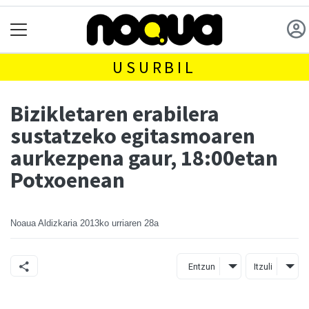
USURBIL
Bizikletaren erabilera
sustatzeko egitasmoaren
aurkezpena gaur, 18:00etan
Potxoenean
Noaua Aldizkaria
2013ko urriaren 28a
Entzun
Itzuli