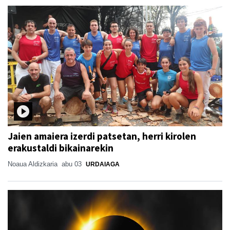
Jaien amaiera izerdi patsetan, herri kirolen
erakustaldi bikainarekin
Noaua Aldizkaria
abu 03
URDAIAGA