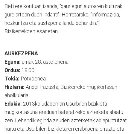
Beti ere kontuan izanda, "gaur egun autoaren kulturak
gure artean duen indarra". Horretarako, "informazioa,
hezkuntza eta sustapena landu behar dira",
Bizikerrekoen esanetan.
AURKEZPENA
Eguna:
urriak 28, astelehena.
Ordua:
18:00.
Tokia:
Potxoenea.
Hizlaria:
Ander Irazusta, Bizikerreko mugikortasun
aholkularia.
Edukia:
2013ko udaberrian Usurbilen bizikleta
mugikortasuna ereduan bateratzeko azterketa abiatu
zen. Lehendik eginda zeuden azterketak abiapuntutzat
hartu eta Usurbilen bizikletaren erabilpena erraztu eta