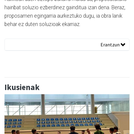
hainbat soluzio ezberdinez gainditua izan dena. Beraz,
proposamen egingarria aurkeztuko dugu, ia obra lanik
behar ez duten soluzioak ekarriaz.
Erantzun
Ikusienak