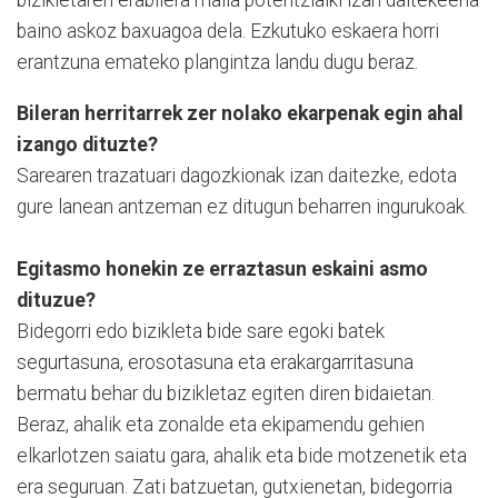
bizikletaren erabilera maila potentzialki izan daitekeena
baino askoz baxuagoa dela. Ezkutuko eskaera horri
erantzuna emateko plangintza landu dugu beraz.
Bileran herritarrek zer nolako ekarpenak egin ahal
izango dituzte?
Sarearen trazatuari dagozkionak izan daitezke, edota
gure lanean antzeman ez ditugun beharren ingurukoak.
Egitasmo honekin ze erraztasun eskaini asmo
dituzue?
Bidegorri edo bizikleta bide sare egoki batek
segurtasuna, erosotasuna eta erakargarritasuna
bermatu behar du bizikletaz egiten diren bidaietan.
Beraz, ahalik eta zonalde eta ekipamendu gehien
elkarlotzen saiatu gara, ahalik eta bide motzenetik eta
era seguruan. Zati batzuetan, gutxienetan, bidegorria