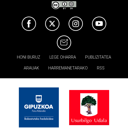
HONI BURUZ
LEGE OHARRA
PUBLIZITATEA
ARAUAK
HARREMANETARAKO
RSS