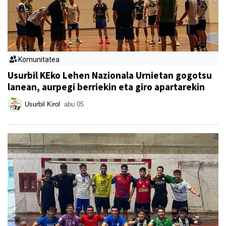
Komunitatea
Usurbil KEko Lehen Nazionala Urnietan gogotsu
lanean, aurpegi berriekin eta giro apartarekin
Usurbil Kirol
abu 05