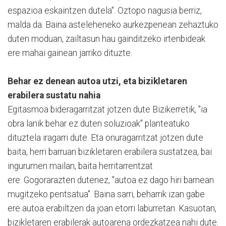
espazioa eskaintzen dutela". Oztopo nagusia berriz,
malda da. Baina asteleheneko aurkezpenean zehaztuko
duten moduan, zailtasun hau gainditzeko irtenbideak
ere mahai gainean jarriko dituzte.
Behar ez denean autoa utzi, eta bizikletaren
erabilera sustatu nahia
Egitasmoa bideragarritzat jotzen dute Bizikerretik, "ia
obra lanik behar ez duten soluzioak" planteatuko
dituztela iragarri dute. Eta onuragarritzat jotzen dute
baita, herri barruan bizikletaren erabilera sustatzea, bai
ingurumen mailan, baita herritarrentzat
ere. Gogorarazten dutenez, "autoa ez dago hiri barnean
mugitzeko pentsatua". Baina sarri, beharrik izan gabe
ere autoa erabiltzen da joan etorri laburretan. Kasuotan,
bizikletaren erabilerak autoarena ordezkatzea nahi dute.