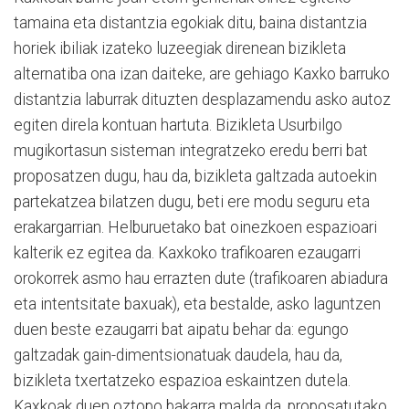
tamaina eta distantzia egokiak ditu, baina distantzia
horiek ibiliak izateko luzeegiak direnean bizikleta
alternatiba ona izan daiteke, are gehiago Kaxko barruko
distantzia laburrak dituzten desplazamendu asko autoz
egiten direla kontuan hartuta. Bizikleta Usurbilgo
mugikortasun sisteman integratzeko eredu berri bat
proposatzen dugu, hau da, bizikleta galtzada autoekin
partekatzea bilatzen dugu, beti ere modu seguru eta
erakargarrian. Helburuetako bat oinezkoen espazioari
kalterik ez egitea da. Kaxkoko trafikoaren ezaugarri
orokorrek asmo hau errazten dute (trafikoaren abiadura
eta intentsitate baxuak), eta bestalde, asko laguntzen
duen beste ezaugarri bat aipatu behar da: egungo
galtzadak gain-dimentsionatuak daudela, hau da,
bizikleta txertatzeko espazioa eskaintzen dutela.
Kaxkoak duen oztopo bakarra malda da, proposatutako