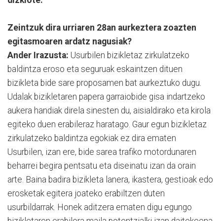
dizkiote.
Zeintzuk dira urriaren 28an aurkeztera zoazten
egitasmoaren ardatz nagusiak?
Ander Irazusta:
Usurbilen bizikletaz zirkulatzeko
baldintza eroso eta seguruak eskaintzen dituen
bizikleta bide sare proposamen bat aurkeztuko dugu.
Udalak bizikletaren papera garraiobide gisa indartzeko
aukera handiak direla sinesten du, aisialdirako eta kirola
egiteko duen erabileraz haratago. Gaur egun bizikletaz
zirkulatzeko baldintza egokiak ez dira ematen
Usurbilen, izan ere, bide sarea trafiko motordunaren
beharrei begira pentsatu eta diseinatu izan da orain
arte. Baina badira bizikleta lanera, ikastera, gestioak edo
erosketak egitera joateko erabiltzen duten
usurbildarrak. Honek aditzera ematen digu egungo