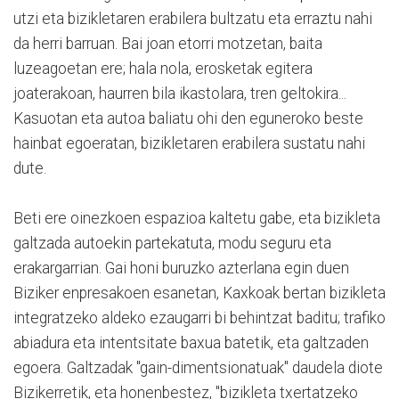
utzi eta bizikletaren erabilera bultzatu eta erraztu nahi
da herri barruan. Bai joan etorri motzetan, baita
luzeagoetan ere; hala nola, erosketak egitera
joaterakoan, haurren bila ikastolara, tren geltokira...
Kasuotan eta autoa baliatu ohi den eguneroko beste
hainbat egoeratan, bizikletaren erabilera sustatu nahi
dute.
Beti ere oinezkoen espazioa kaltetu gabe, eta bizikleta
galtzada autoekin partekatuta, modu seguru eta
erakargarrian. Gai honi buruzko azterlana egin duen
Biziker enpresakoen esanetan, Kaxkoak bertan bizikleta
integratzeko aldeko ezaugarri bi behintzat baditu; trafiko
abiadura eta intentsitate baxua batetik, eta galtzaden
egoera. Galtzadak "gain-dimentsionatuak" daudela diote
Bizikerretik, eta honenbestez, "bizikleta txertatzeko