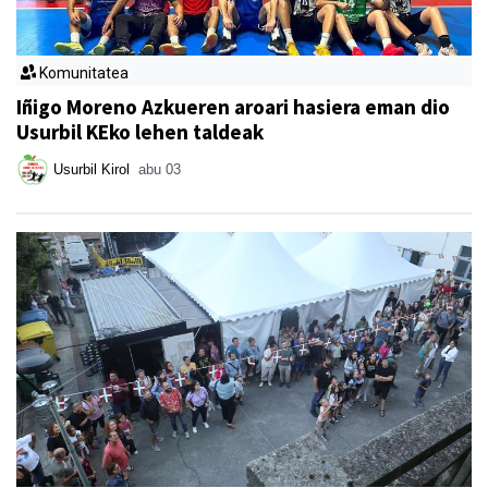
Komunitatea
Iñigo Moreno Azkueren aroari hasiera eman dio
Usurbil KEko lehen taldeak
Usurbil Kirol
abu 03