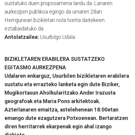
sustatuko duen proposamena landu da. Lanaren
aurkezpen publikoa egingo da urriaren 28an.
Herrigunean bizikletari nola txerta daitekeen
eztabaidatuko da.
Antolatzailea:
Usurbilgo Udala.
BIZIKLETAREN ERABILERA SUSTATZEKO
EGITASMO AURKEZPENA
Udalaren enkarguz, Usurbilen bizikletaren erabilera
sustatu eta errazteko lanketa egin dute Biziker,
Mugikortasun Aholkularitzako Ander Irazusta
geografoak eta Maria Pons arkitektoak.
Azterlanaren emaitza, astelehenean 18:00etan
emango dute ezagutzera Potxoenean. Bertaratzen
diren herritarrek ekarpenak egin ahal izango