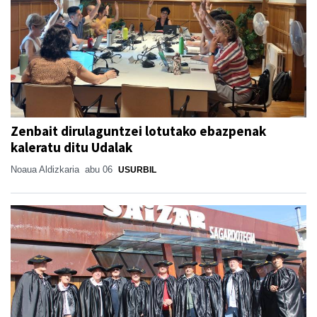
Zenbait dirulaguntzei lotutako ebazpenak
kaleratu ditu Udalak
Noaua Aldizkaria
abu 06
USURBIL