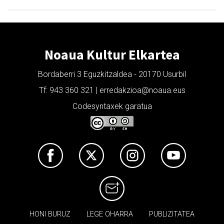
Noaua Kultur Elkartea
Bordaberri 3 Eguzkitzaldea - 20170 Usurbil
Tf: 943 360 321 | erredakzioa@noaua.eus
Codesyntaxek garatua
HONI BURUZ
LEGE OHARRA
PUBLIZITATEA