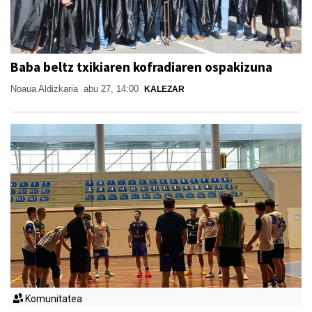
Baba beltz txikiaren kofradiaren ospakizuna
Noaua Aldizkaria
abu 27, 14:00
KALEZAR
Komunitatea