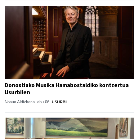
Donostiako Musika Hamabostaldiko kontzertua
Usurbilen
Noaua Aldizkaria
abu 06
USURBIL