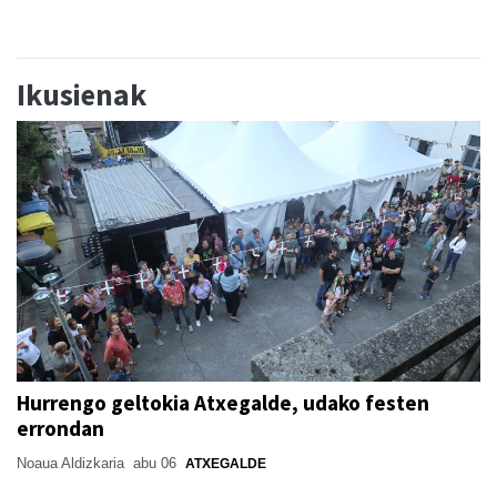
Ikusienak
Hurrengo geltokia Atxegalde, udako festen
errondan
Noaua Aldizkaria
abu 06
ATXEGALDE