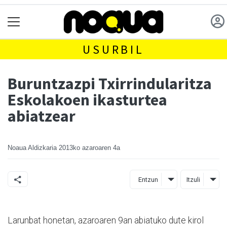
USURBIL
Buruntzazpi Txirrindularitza
Eskolakoen ikasturtea
abiatzear
Noaua Aldizkaria
2013ko azaroaren 4a
Entzun
Itzuli
Larunbat honetan, azaroaren 9an abiatuko dute kirol