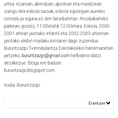
urtea. Azaroan, abenduan, apirilean eta maiatzean
izango dira eskola saioak, eskola egutegian aurreko
ostirala jai eguna ez den larunbatetan. Atsobakarreko
parkean, goizez, 11:00etatik 12:00etara. Eskola, 2000-
2001 artean jaiotako infantil eta 2002-2003 urteetan
jaiotako alebin mailako kirolariei dago zuzendua.
Buruntzazpi Txirrindularitza Eskolakoekin harremanetan
jartzeko,
buruntzazpi@gmail.com
helbidera idatzi
dezakezue. Bloga ere badute:
buruntzazpi.blogspot.com.
Irudia: Buruntzazpi.
Erantzun