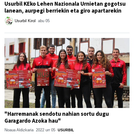
Usurbil KEko Lehen Nazionala Urnietan gogotsu
lanean, aurpegi berriekin eta giro apartarekin
Usurbil Kirol
abu 05
"Harremanak sendotu nahian sortu dugu
Garagardo Azoka hau"
Noaua Aldizkaria
2022 urr 05
USURBIL