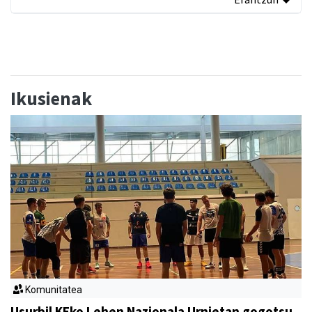
Ikusienak
Komunitatea
Usurbil KEko Lehen Nazionala Urnietan gogotsu