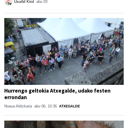
Usurbil Kirol
abu 03
Hurrengo geltokia Atxegalde, udako festen
errondan
Noaua Aldizkaria
abu 06, 10:36
ATXEGALDE