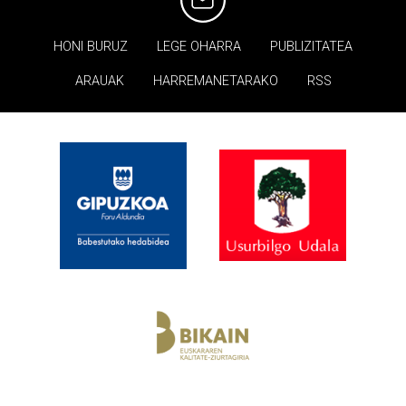
HONI BURUZ
LEGE OHARRA
PUBLIZITATEA
ARAUAK
HARREMANETARAKO
RSS