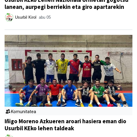
lanean, aurpegi berriekin eta giro apartarekin
Usurbil Kirol
abu 05
Komunitatea
Iñigo Moreno Azkueren aroari hasiera eman dio
Usurbil KEko lehen taldeak