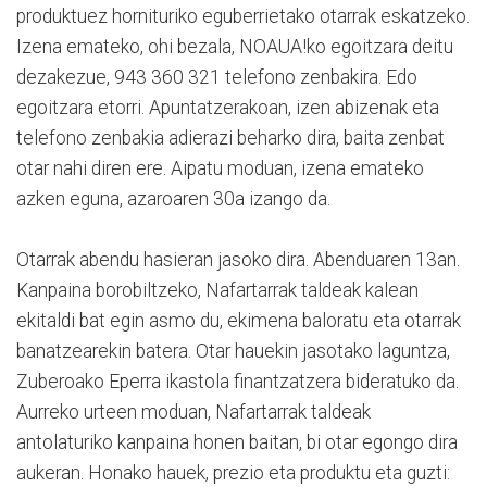
produktuez hornituriko eguberrietako otarrak eskatzeko.
Izena emateko, ohi bezala, NOAUA!ko egoitzara deitu
dezakezue, 943 360 321 telefono zenbakira. Edo
egoitzara etorri. Apuntatzerakoan, izen abizenak eta
telefono zenbakia adierazi beharko dira, baita zenbat
otar nahi diren ere. Aipatu moduan, izena emateko
azken eguna, azaroaren 30a izango da.
Otarrak abendu hasieran jasoko dira. Abenduaren 13an.
Kanpaina borobiltzeko, Nafartarrak taldeak kalean
ekitaldi bat egin asmo du, ekimena baloratu eta otarrak
banatzearekin batera. Otar hauekin jasotako laguntza,
Zuberoako Eperra ikastola finantzatzera bideratuko da.
Aurreko urteen moduan, Nafartarrak taldeak
antolaturiko kanpaina honen baitan, bi otar egongo dira
aukeran. Honako hauek, prezio eta produktu eta guzti: