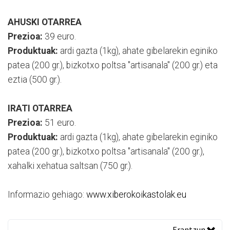
AHUSKI OTARREA
Prezioa:
39 euro.
Produktuak:
ardi gazta (1kg), ahate gibelarekin eginiko
patea (200 gr.), bizkotxo poltsa "artisanala" (200 gr.) eta
eztia (500 gr.).
IRATI OTARREA
Prezioa:
51 euro.
Produktuak:
ardi gazta (1kg), ahate gibelarekin eginiko
patea (200 gr.), bizkotxo poltsa "artisanala" (200 gr.),
xahalki xehatua saltsan (750 gr.).
Informazio gehiago:
www.xiberokoikastolak.eu
Erantzun