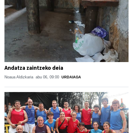
Andatza zaintzeko deia
Noaua Aldizkaria
abu 06, 09:00
URDAIAGA