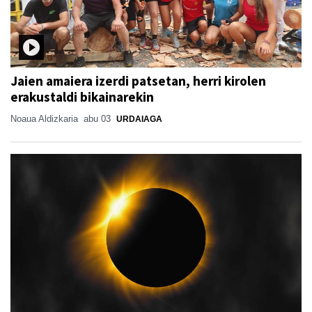
Jaien amaiera izerdi patsetan, herri kirolen
erakustaldi bikainarekin
Noaua Aldizkaria
abu 03
URDAIAGA