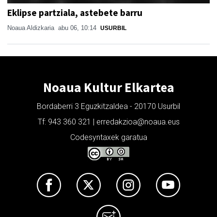
Eklipse partziala, astebete barru
Noaua Aldizkaria
abu 06, 10:14
USURBIL
Noaua Kultur Elkartea
Bordaberri 3 Eguzkitzaldea - 20170 Usurbil
Tf: 943 360 321 | erredakzioa@noaua.eus
Codesyntaxek garatua