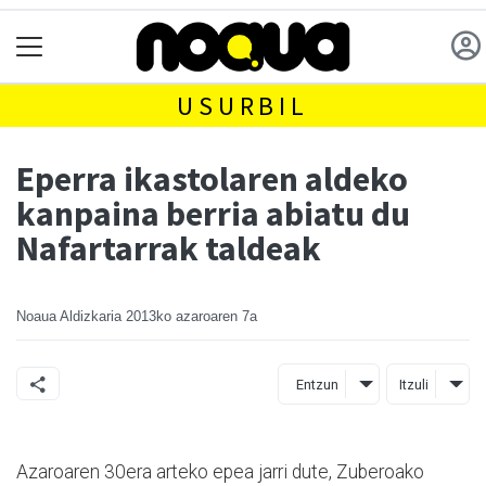
USURBIL
Eperra ikastolaren aldeko
kanpaina berria abiatu du
Nafartarrak taldeak
Noaua Aldizkaria
2013ko azaroaren 7a
Entzun
Itzuli
Azaroaren 30era arteko epea jarri dute, Zuberoako