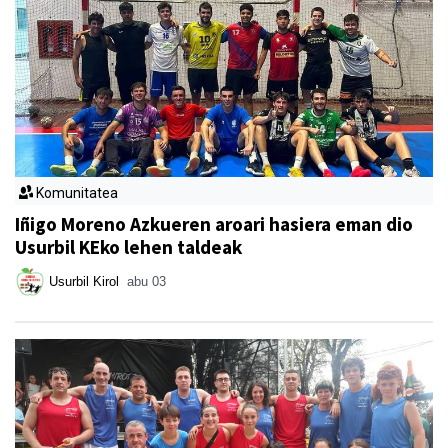
Komunitatea
Iñigo Moreno Azkueren aroari hasiera eman dio
Usurbil KEko lehen taldeak
Usurbil Kirol
abu 03