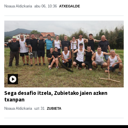
Noaua Aldizkaria
abu 06, 10:36
ATXEGALDE
Sega desafio itzela, Zubietako jaien azken
txanpan
Noaua Aldizkaria
uzt 31
ZUBIETA