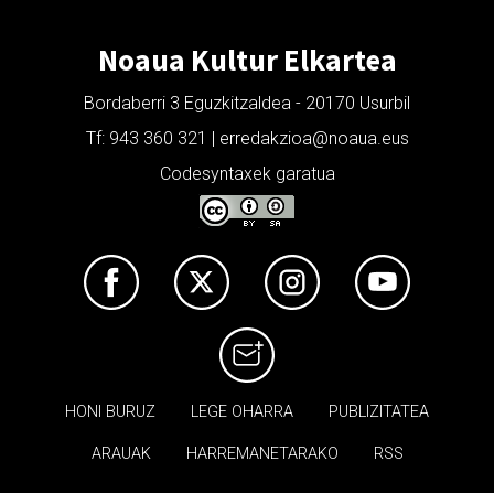
Noaua Kultur Elkartea
Bordaberri 3 Eguzkitzaldea - 20170 Usurbil
Tf: 943 360 321 | erredakzioa@noaua.eus
Codesyntaxek garatua
HONI BURUZ
LEGE OHARRA
PUBLIZITATEA
ARAUAK
HARREMANETARAKO
RSS