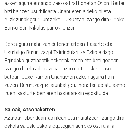
azken agurra emango zaio ostiral honetan Orion. Bertan
bizi baitzen usurbildarra. Unanueren aldeko hileta
elizkizunak gaur iluntzeko 19:30etan izango dira Orioko
Bariko San Nikolas parroki elizan.
Bere agurtu nahi izan dutenen artean, Lasarte eta
Usurbilgo Buruntzazpi Txirrindularitza Eskola dago.
Egindako guztiagatik eskerrak eman eta beti gogoan
izango dutela adierazi nahi izan diote eskeletako
batean. Joxe Ramon Unanueren azken agurra hain
zuzen, Buruntzazpik larunbat goiz honetan abiatu asmo
zuen ikasturte berriaren hasierarekin egokitu da.
Saioak, Atsobakarren
Azaroan, abenduan, apirilean eta maiatzean izango dira
eskola saioak, eskola egutegian aurreko ostirala jai