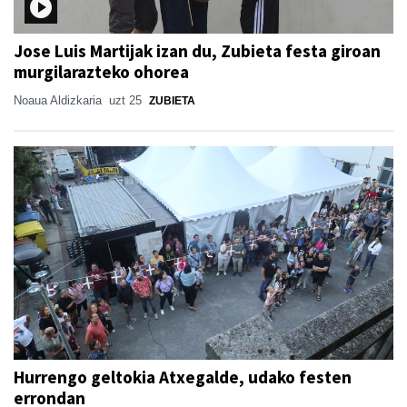
Jose Luis Martijak izan du, Zubieta festa giroan
murgilarazteko ohorea
Noaua Aldizkaria
uzt 25
ZUBIETA
Hurrengo geltokia Atxegalde, udako festen
errondan