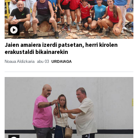
Jaien amaiera izerdi patsetan, herri kirolen
erakustaldi bikainarekin
Noaua Aldizkaria
abu 03
URDAIAGA