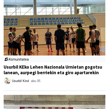
Komunitatea
Usurbil KEko Lehen Nazionala Urnietan gogotsu
lanean, aurpegi berriekin eta giro apartarekin
Usurbil Kirol
abu 05