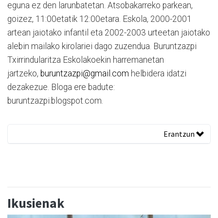
eguna ez den larunbatetan. Atsobakarreko parkean,
goizez, 11:00etatik 12:00etara. Eskola, 2000-2001
artean jaiotako infantil eta 2002-2003 urteetan jaiotako
alebin mailako kirolariei dago zuzendua. Buruntzazpi
Txirrindularitza Eskolakoekin harremanetan
jartzeko,
buruntzazpi@gmail.com
helbidera idatzi
dezakezue. Bloga ere badute:
buruntzazpi.blogspot.com.
Erantzun
Ikusienak