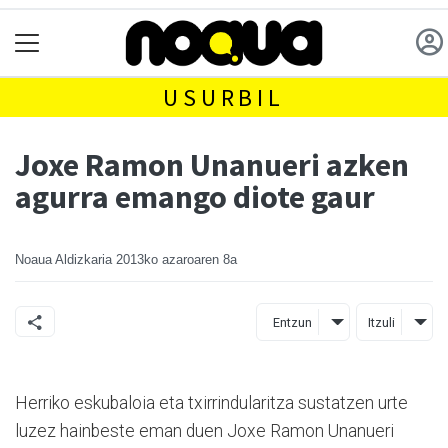
USURBIL
Joxe Ramon Unanueri azken
agurra emango diote gaur
Noaua Aldizkaria
2013ko azaroaren 8a
Entzun
Itzuli
Herriko eskubaloia eta txirrindularitza sustatzen urte
luzez hainbeste eman duen Joxe Ramon Unanueri