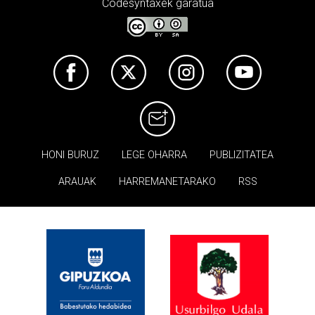
Codesyntaxek garatua
HONI BURUZ
LEGE OHARRA
PUBLIZITATEA
ARAUAK
HARREMANETARAKO
RSS