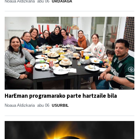
Noaua Aldizkaria
abu 06
URDAIAGA
HarEman programarako parte hartzaile bila
Noaua Aldizkaria
abu 06
USURBIL