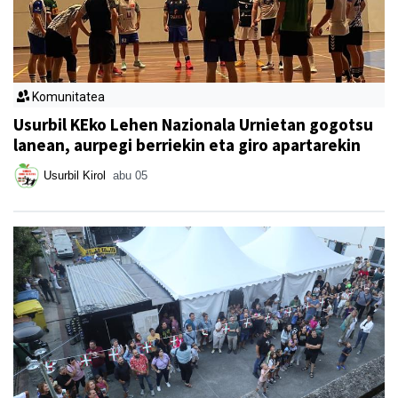
Komunitatea
Usurbil KEko Lehen Nazionala Urnietan gogotsu
lanean, aurpegi berriekin eta giro apartarekin
Usurbil Kirol
abu 05