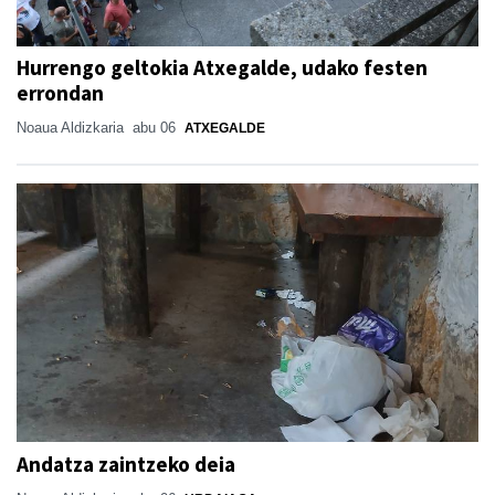
Hurrengo geltokia Atxegalde, udako festen
errondan
Noaua Aldizkaria
abu 06
ATXEGALDE
Andatza zaintzeko deia