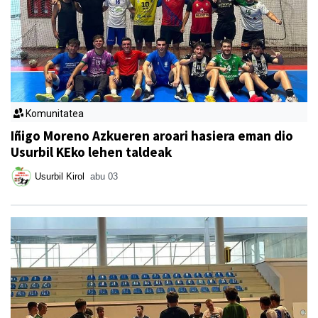
Komunitatea
Iñigo Moreno Azkueren aroari hasiera eman dio
Usurbil KEko lehen taldeak
Usurbil Kirol
abu 03