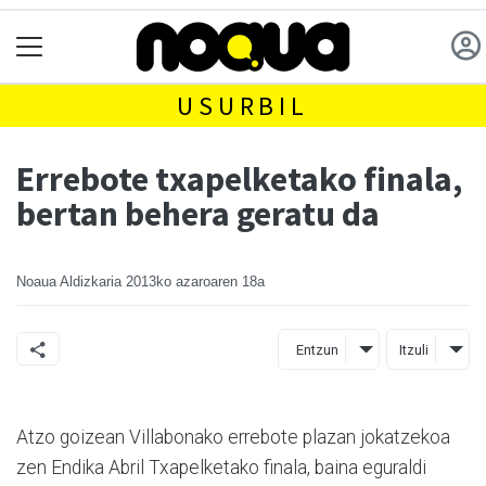
USURBIL
Errebote txapelketako finala,
bertan behera geratu da
Noaua Aldizkaria
2013ko azaroaren 18a
Entzun
Itzuli
Atzo goizean Villabonako errebote plazan jokatzekoa
zen Endika Abril Txapelketako finala, baina eguraldi