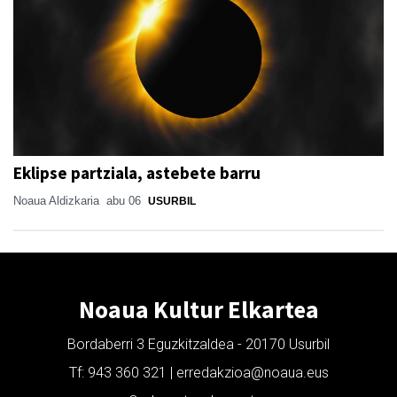
Eklipse partziala, astebete barru
Noaua Aldizkaria
abu 06
USURBIL
Noaua Kultur Elkartea
Bordaberri 3 Eguzkitzaldea - 20170 Usurbil
Tf: 943 360 321 | erredakzioa@noaua.eus