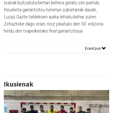
txarrak bultzatuta bertan behera geratu zen partida.
Neurketa garrantzitsu honetan zubietarrak daude,
Luzaz Gazte taldekoen aurka lehiatu behar zuten.
Zehazteke dago orain, noiz jokatuko den 50. ediziora
heldu den txapelketako final garrantzitsua.
Erantzun
Ikusienak