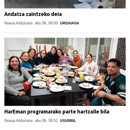
Andatza zaintzeko deia
Noaua Aldizkaria
abu 06, 09:00
URDAIAGA
HarEman programarako parte hartzaile bila
Noaua Aldizkaria
abu 06, 09:52
USURBIL