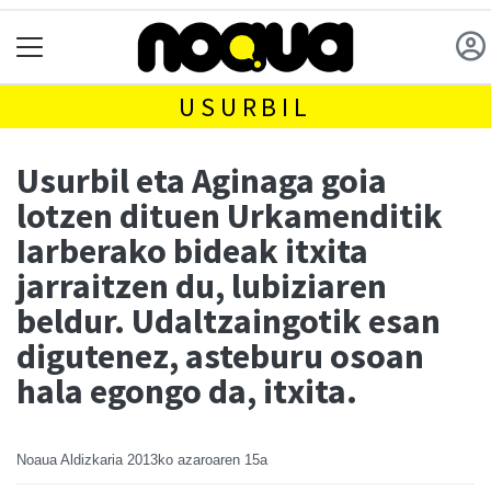
USURBIL
Usurbil eta Aginaga goia
lotzen dituen Urkamenditik
Iarberako bideak itxita
jarraitzen du, lubiziaren
beldur. Udaltzaingotik esan
digutenez, asteburu osoan
hala egongo da, itxita.
Noaua Aldizkaria
2013ko azaroaren 15a