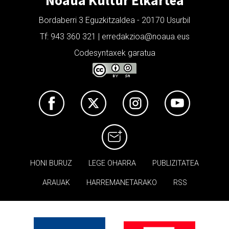
Noaua Kultur Elkartea
Bordaberri 3 Eguzkitzaldea - 20170 Usurbil
Tf: 943 360 321 | erredakzioa@noaua.eus
Codesyntaxek garatua
HONI BURUZ
LEGE OHARRA
PUBLIZITATEA
ARAUAK
HARREMANETARAKO
RSS