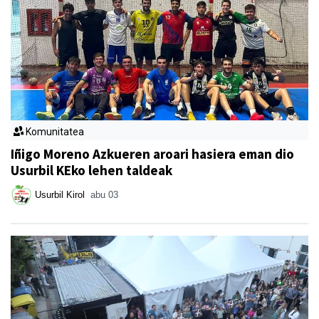
Komunitatea
Iñigo Moreno Azkueren aroari hasiera eman dio
Usurbil KEko lehen taldeak
Usurbil Kirol
abu 03