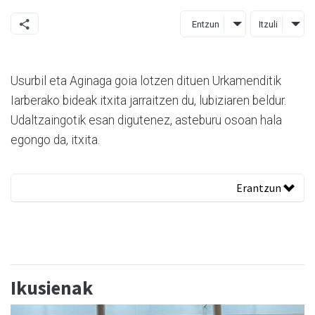
Entzun
Itzuli
Usurbil eta Aginaga goia lotzen dituen Urkamenditik
Iarberako bideak itxita jarraitzen du, lubiziaren beldur.
Udaltzaingotik esan digutenez, asteburu osoan hala
egongo da, itxita.
Erantzun
Ikusienak