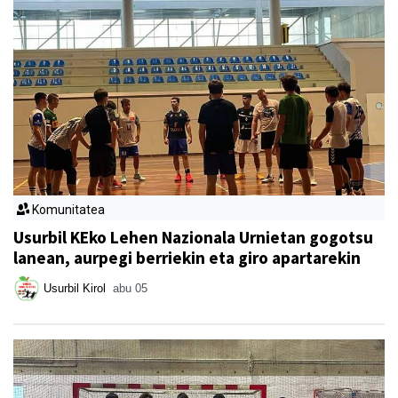
Komunitatea
Usurbil KEko Lehen Nazionala Urnietan gogotsu
lanean, aurpegi berriekin eta giro apartarekin
Usurbil Kirol
abu 05