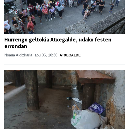
Hurrengo geltokia Atxegalde, udako festen
errondan
Noaua Aldizkaria
abu 06, 10:36
ATXEGALDE