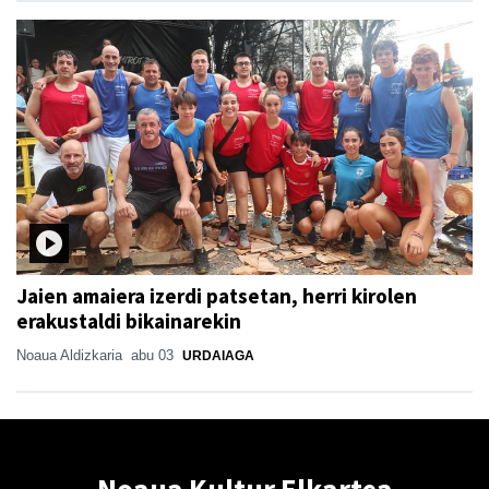
Jaien amaiera izerdi patsetan, herri kirolen
erakustaldi bikainarekin
Noaua Aldizkaria
abu 03
URDAIAGA