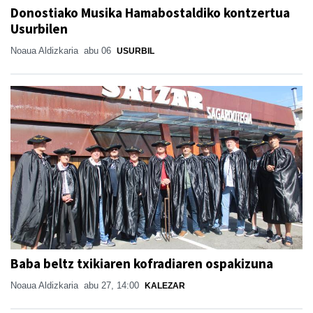
Donostiako Musika Hamabostaldiko kontzertua
Usurbilen
Noaua Aldizkaria
abu 06
USURBIL
Baba beltz txikiaren kofradiaren ospakizuna
Noaua Aldizkaria
abu 27, 14:00
KALEZAR