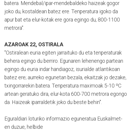
batera. Mendebal/ipar-mendebaldeko haizeak gogor
joko du, kostaldean batez ere. Tenperatura igoko da
apur bat eta elur-kotak ere gora egingo du, 800-1100
metrora".
AZAROAK 22, OSTIRALA
"Ostiralean euria egiten jarraituko du eta tenperaturak
behera egingo du berriro. Egunaren lehenengo partean
egingo du euria indar handiagoz, isurialde atlantikoan
batez ere; aurreko egunetan bezala, ekaitzak jo dezake,
txingorrarekin batera. Tenperatura maximoak 5-10 ºC
artean geratuko dira, elur-kota 600-700 metrora egongo
da. Haizeak iparraldetik joko du beste behin".
Eguraldiari loturiko informazio eguneratua Euskalmet-
en duzue, helbide