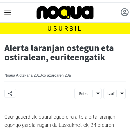
USURBIL
Alerta laranjan ostegun eta
ostiralean, euriteengatik
Noaua Aldizkaria
2013ko azaroaren 20a
Entzun
Itzuli
Gaur gauerditik, ostiral eguerdira arte alerta laranjan
egongo garela iragarri du Euskalmet-ek, 24 orduren