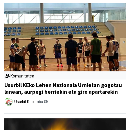
Komunitatea
Usurbil KEko Lehen Nazionala Urnietan gogotsu
lanean, aurpegi berriekin eta giro apartarekin
Usurbil Kirol
abu 05