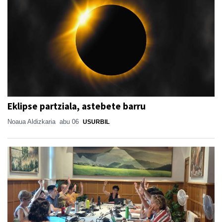
Eklipse partziala, astebete barru
Noaua Aldizkaria
abu 06
USURBIL