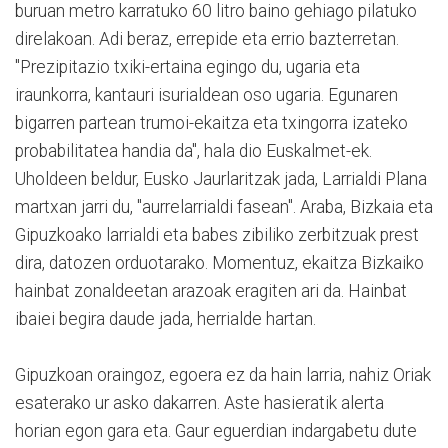
buruan metro karratuko 60 litro baino gehiago pilatuko
direlakoan. Adi beraz, errepide eta errio bazterretan.
"Prezipitazio txiki-ertaina egingo du, ugaria eta
iraunkorra, kantauri isurialdean oso ugaria. Egunaren
bigarren partean trumoi-ekaitza eta txingorra izateko
probabilitatea handia da", hala dio Euskalmet-ek.
Uholdeen beldur, Eusko Jaurlaritzak jada, Larrialdi Plana
martxan jarri du, "aurrelarrialdi fasean". Araba, Bizkaia eta
Gipuzkoako larrialdi eta babes zibiliko zerbitzuak prest
dira, datozen orduotarako. Momentuz, ekaitza Bizkaiko
hainbat zonaldeetan arazoak eragiten ari da. Hainbat
ibaiei begira daude jada, herrialde hartan.
Gipuzkoan oraingoz, egoera ez da hain larria, nahiz Oriak
esaterako ur asko dakarren. Aste hasieratik alerta
horian egon gara eta. Gaur eguerdian indargabetu dute