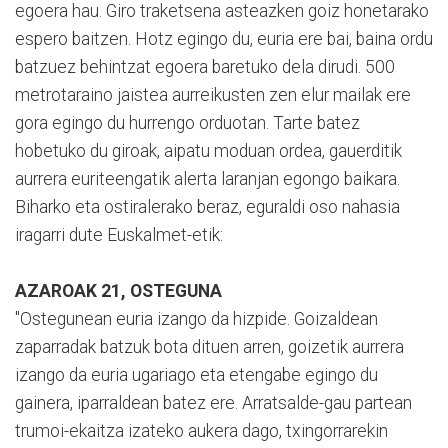
egoera hau. Giro traketsena asteazken goiz honetarako
espero baitzen. Hotz egingo du, euria ere bai, baina ordu
batzuez behintzat egoera baretuko dela dirudi. 500
metrotaraino jaistea aurreikusten zen elur mailak ere
gora egingo du hurrengo orduotan. Tarte batez
hobetuko du giroak, aipatu moduan ordea, gauerditik
aurrera euriteengatik alerta laranjan egongo baikara.
Biharko eta ostiralerako beraz, eguraldi oso nahasia
iragarri dute Euskalmet-etik:
AZAROAK 21, OSTEGUNA
"Ostegunean euria izango da hizpide. Goizaldean
zaparradak batzuk bota dituen arren, goizetik aurrera
izango da euria ugariago eta etengabe egingo du
gainera, iparraldean batez ere. Arratsalde-gau partean
trumoi-ekaitza izateko aukera dago, txingorrarekin