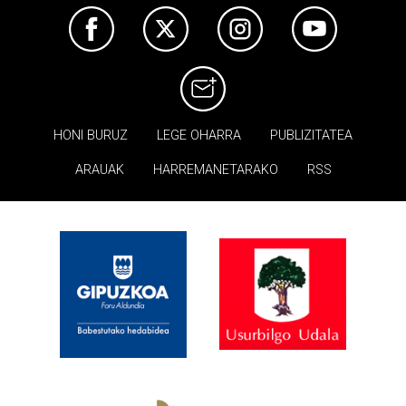
HONI BURUZ
LEGE OHARRA
PUBLIZITATEA
ARAUAK
HARREMANETARAKO
RSS