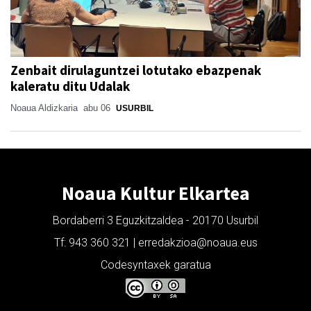
Zenbait dirulaguntzei lotutako ebazpenak
kaleratu ditu Udalak
Noaua Aldizkaria
abu 06
USURBIL
Noaua Kultur Elkartea
Bordaberri 3 Eguzkitzaldea - 20170 Usurbil
Tf: 943 360 321 | erredakzioa@noaua.eus
Codesyntaxek garatua