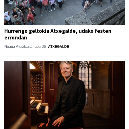
Hurrengo geltokia Atxegalde, udako festen
errondan
Noaua Aldizkaria
abu 06
ATXEGALDE