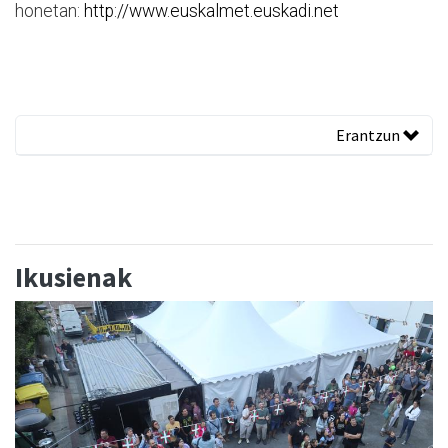
honetan:
http://www.euskalmet.euskadi.net
Erantzun
Ikusienak