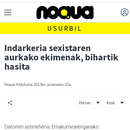
USURBIL
Indarkeria sexistaren
aurkako ekimenak, bihartik
hasita
Noaua Aldizkaria
2013ko azaroaren 21a
Entzun
Itzuli
Datorren astelehena, Emakumearenganako