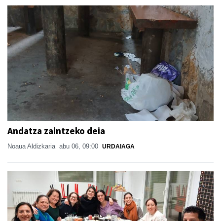
Andatza zaintzeko deia
Noaua Aldizkaria
abu 06, 09:00
URDAIAGA