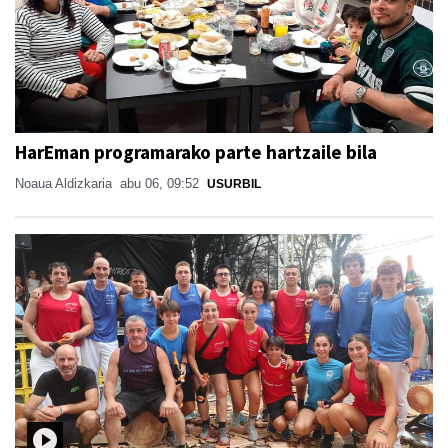
HarEman programarako parte hartzaile bila
Noaua Aldizkaria
abu 06, 09:52
USURBIL