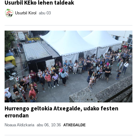
Usurbil KEko lehen taldeak
Usurbil Kirol
abu 03
Hurrengo geltokia Atxegalde, udako festen
errondan
Noaua Aldizkaria
abu 06, 10:36
ATXEGALDE