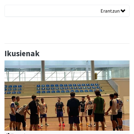
Erantzun
Ikusienak