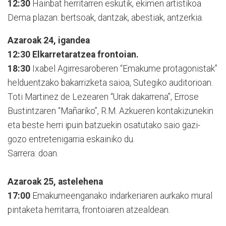
12:30
Hainbat herritarren eskutik, ekimen artistikoa
Dema plazan: bertsoak, dantzak, abestiak, antzerkia.
Azaroak 24, igandea
12:30
Elkarretaratzea frontoian.
18:30
Ixabel Agirresaroberen “Emakume protagonistak”
helduentzako bakarrizketa saioa, Sutegiko auditorioan.
Toti Martinez de Lezearen “Urak dakarrena”, Errose
Bustintzaren “Mañariko”, R.M. Azkueren kontakizunekin
eta beste herri ipuin batzuekin osatutako saio gazi-
gozo entretenigarria eskainiko du.
Sarrera: doan.
Azaroak 25, astelehena
17:00
Emakumeenganako indarkeriaren aurkako mural
pintaketa herritarra, frontoiaren atzealdean.