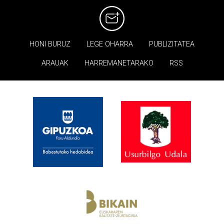
HONI BURUZ
LEGE OHARRA
PUBLIZITATEA
ARAUAK
HARREMANETARAKO
RSS