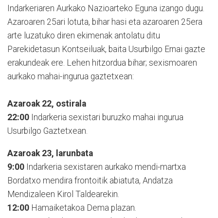
Indarkeriaren Aurkako Nazioarteko Eguna izango dugu.
Azaroaren 25ari lotuta, bihar hasi eta azaroaren 25era
arte luzatuko diren ekimenak antolatu ditu
Parekidetasun Kontseiluak, baita Usurbilgo Ernai gazte
erakundeak ere. Lehen hitzordua bihar; sexismoaren
aurkako mahai-ingurua gaztetxean:
Azaroak 22, ostirala
22:00
Indarkeria sexistari buruzko mahai ingurua
Usurbilgo Gaztetxean.
Azaroak 23, larunbata
9:00
Indarkeria sexistaren aurkako mendi-martxa
Bordatxo mendira frontoitik abiatuta, Andatza
Mendizaleen Kirol Taldearekin.
12:00
Hamaiketakoa Dema plazan.