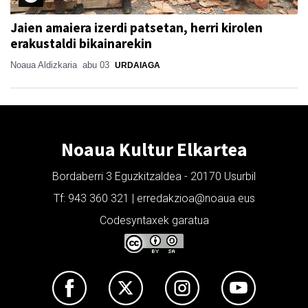
Jaien amaiera izerdi patsetan, herri kirolen
erakustaldi bikainarekin
Noaua Aldizkaria
abu 03
URDAIAGA
Noaua Kultur Elkartea
Bordaberri 3 Eguzkitzaldea - 20170 Usurbil
Tf: 943 360 321 | erredakzioa@noaua.eus
Codesyntaxek garatua