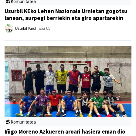
Komunitatea
Usurbil KEko Lehen Nazionala Urnietan gogotsu
lanean, aurpegi berriekin eta giro apartarekin
Usurbil Kirol
abu 05
Komunitatea
Iñigo Moreno Azkueren aroari hasiera eman dio