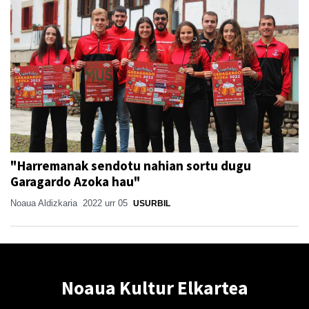
"Harremanak sendotu nahian sortu dugu
Garagardo Azoka hau"
Noaua Aldizkaria
2022 urr 05
USURBIL
Noaua Kultur Elkartea