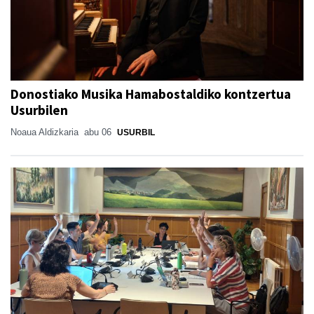
Donostiako Musika Hamabostaldiko kontzertua
Usurbilen
Noaua Aldizkaria
abu 06
USURBIL