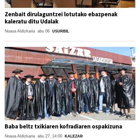
Zenbait dirulaguntzei lotutako ebazpenak
kaleratu ditu Udalak
Noaua Aldizkaria
abu 06
USURBIL
Baba beltz txikiaren kofradiaren ospakizuna
Noaua Aldizkaria
abu 27, 14:00
KALEZAR