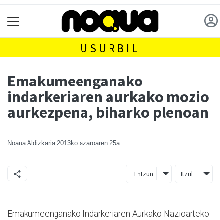
USURBIL
Emakumeenganako
indarkeriaren aurkako mozio
aurkezpena, biharko plenoan
Noaua Aldizkaria
2013ko azaroaren 25a
Entzun
Itzuli
Emakumeenganako Indarkeriaren Aurkako Nazioarteko