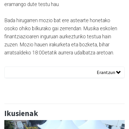
eramango dute testu hau.
Bada hirugarren mozio bat ere astearte honetako
osoko ohiko bilkurako gai zerrendan. Musika eskolen
finantziazioaren inguruan aurkezturiko testua hain
zuzen. Mozio hauen irakurketa eta bozketa, bihar
arratsaldeko 18:00etatik aurrera udalbatza aretoan.
Erantzun
Ikusienak