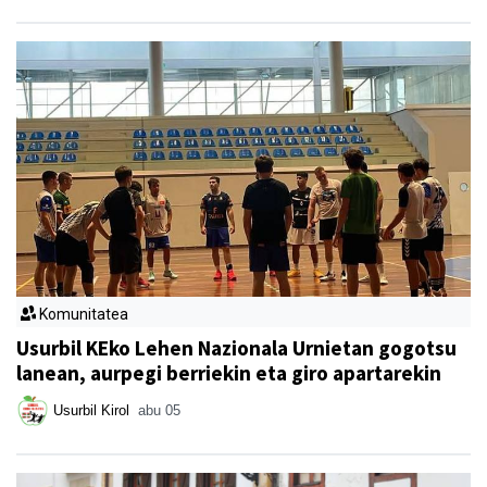
Komunitatea
Usurbil KEko Lehen Nazionala Urnietan gogotsu
lanean, aurpegi berriekin eta giro apartarekin
Usurbil Kirol
abu 05