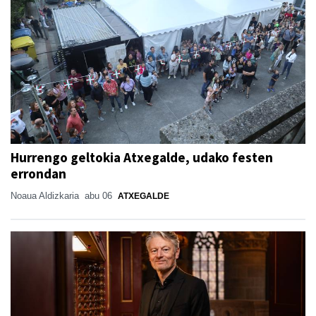
Hurrengo geltokia Atxegalde, udako festen
errondan
Noaua Aldizkaria
abu 06
ATXEGALDE