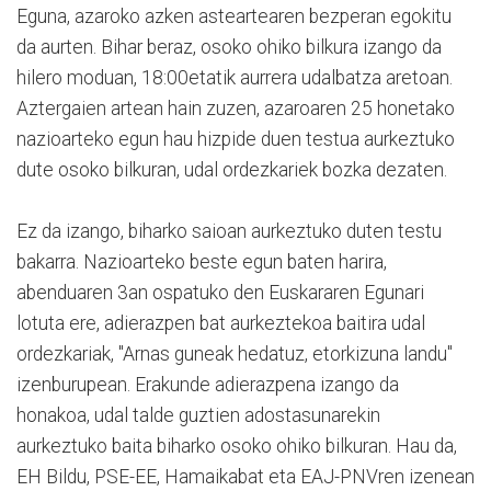
Eguna, azaroko azken asteartearen bezperan egokitu
da aurten. Bihar beraz, osoko ohiko bilkura izango da
hilero moduan, 18:00etatik aurrera udalbatza aretoan.
Aztergaien artean hain zuzen, azaroaren 25 honetako
nazioarteko egun hau hizpide duen testua aurkeztuko
dute osoko bilkuran, udal ordezkariek bozka dezaten.
Ez da izango, biharko saioan aurkeztuko duten testu
bakarra. Nazioarteko beste egun baten harira,
abenduaren 3an ospatuko den Euskararen Egunari
lotuta ere, adierazpen bat aurkeztekoa baitira udal
ordezkariak, "Arnas guneak hedatuz, etorkizuna landu"
izenburupean. Erakunde adierazpena izango da
honakoa, udal talde guztien adostasunarekin
aurkeztuko baita biharko osoko ohiko bilkuran. Hau da,
EH Bildu, PSE-EE, Hamaikabat eta EAJ-PNVren izenean