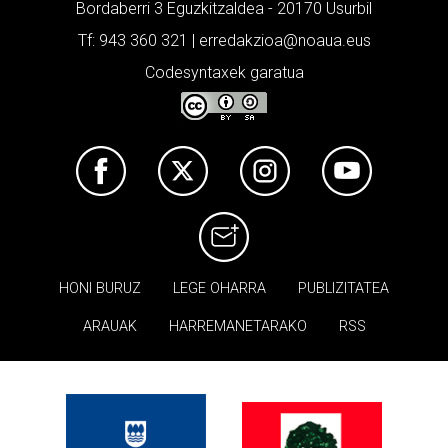
Bordaberri 3 Eguzkitzaldea - 20170 Usurbil
Tf: 943 360 321 | erredakzioa@noaua.eus
Codesyntaxek garatua
HONI BURUZ
LEGE OHARRA
PUBLIZITATEA
ARAUAK
HARREMANETARAKO
RSS