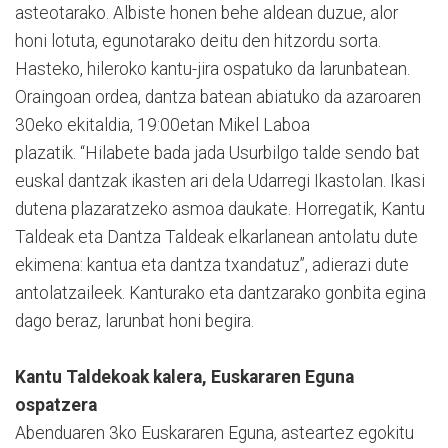
asteotarako. Albiste honen behe aldean duzue, alor
honi lotuta, egunotarako deitu den hitzordu sorta.
Hasteko, hileroko kantu-jira ospatuko da larunbatean.
Oraingoan ordea, dantza batean abiatuko da azaroaren
30eko ekitaldia, 19:00etan Mikel Laboa
plazatik. “Hilabete bada jada Usurbilgo talde sendo bat
euskal dantzak ikasten ari dela Udarregi Ikastolan. Ikasi
dutena plazaratzeko asmoa daukate. Horregatik, Kantu
Taldeak eta Dantza Taldeak elkarlanean antolatu dute
ekimena: kantua eta dantza txandatuz”, adierazi dute
antolatzaileek. Kanturako eta dantzarako gonbita egina
dago beraz, larunbat honi begira.
Kantu Taldekoak kalera, Euskararen Eguna
ospatzera
Abenduaren 3ko Euskararen Eguna, asteartez egokitu