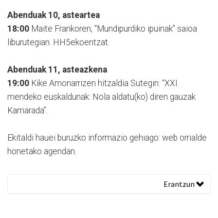
Abenduak 10, asteartea
18:00
Maite Frankoren, “Mundipurdiko ipuinak” saioa
liburutegian. HH5ekoentzat.
Abenduak 11, asteazkena
19:00
Kike Amonarrizen hitzaldia Sutegin: “XXI.
mendeko euskaldunak: Nola aldatu(ko) diren gauzak
Kamarada”.
Ekitaldi hauei buruzko informazio gehiago: web orrialde
honetako agendan.
Erantzun