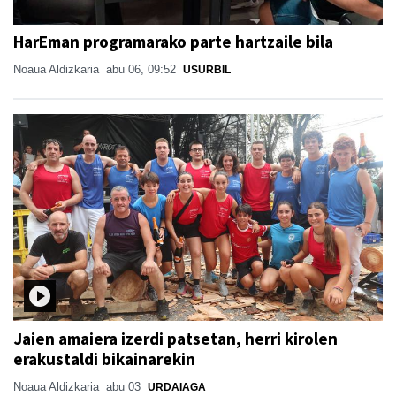
HarEman programarako parte hartzaile bila
Noaua Aldizkaria
abu 06, 09:52
USURBIL
Jaien amaiera izerdi patsetan, herri kirolen
erakustaldi bikainarekin
Noaua Aldizkaria
abu 03
URDAIAGA