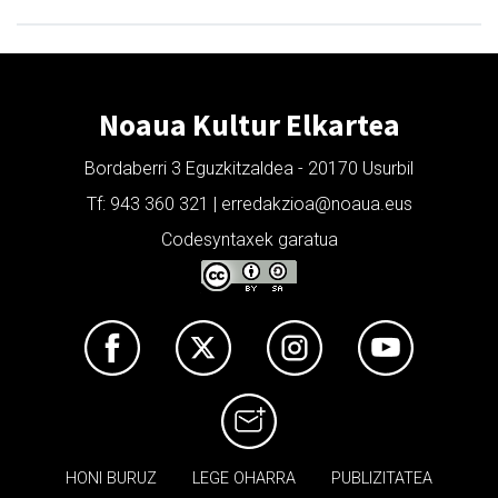
Noaua Kultur Elkartea
Bordaberri 3 Eguzkitzaldea - 20170 Usurbil
Tf: 943 360 321 | erredakzioa@noaua.eus
Codesyntaxek garatua
HONI BURUZ
LEGE OHARRA
PUBLIZITATEA