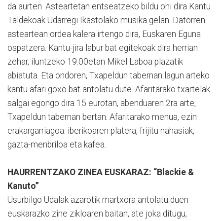
da aurten. Asteartetan entseatzeko bildu ohi dira Kantu
Taldekoak Udarregi Ikastolako musika gelan. Datorren
asteartean ordea kalera irtengo dira, Euskaren Eguna
ospatzera. Kantu-jira labur bat egitekoak dira herrian
zehar, iluntzeko 19:00etan Mikel Laboa plazatik
abiatuta. Eta ondoren, Txapeldun tabernan lagun arteko
kantu afari goxo bat antolatu dute. Afaritarako txartelak
salgai egongo dira 15 eurotan, abenduaren 2ra arte,
Txapeldun tabernan bertan. Afaritarako menua, ezin
erakargarriagoa: iberikoaren platera, frijitu nahasiak,
gazta-menbriloa eta kafea.
HAURRENTZAKO ZINEA EUSKARAZ: “Blackie &
Kanuto”
Usurbilgo Udalak azarotik martxora antolatu duen
euskarazko zine zikloaren baitan, ate joka ditugu,