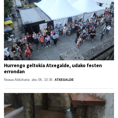
Hurrengo geltokia Atxegalde, udako festen
errondan
Noaua Aldizkaria
abu 06, 10:36
ATXEGALDE