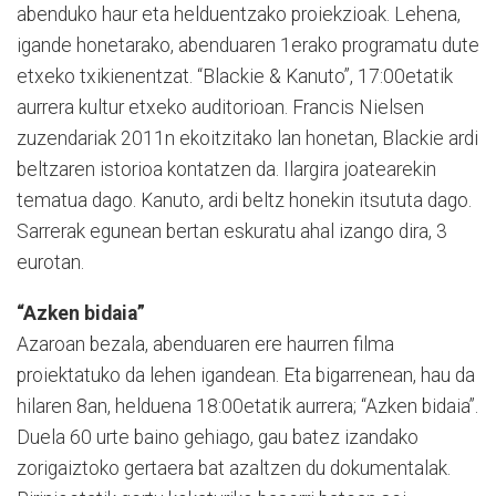
abenduko haur eta helduentzako proiekzioak. Lehena,
igande honetarako, abenduaren 1erako programatu dute
etxeko txikienentzat. “Blackie & Kanuto”, 17:00etatik
aurrera kultur etxeko auditorioan. Francis Nielsen
zuzendariak 2011n ekoitzitako lan honetan, Blackie ardi
beltzaren istorioa kontatzen da. Ilargira joatearekin
tematua dago. Kanuto, ardi beltz honekin itsututa dago.
Sarrerak egunean bertan eskuratu ahal izango dira, 3
eurotan.
“Azken bidaia”
Azaroan bezala, abenduaren ere haurren filma
proiektatuko da lehen igandean. Eta bigarrenean, hau da
hilaren 8an, helduena 18:00etatik aurrera; “Azken bidaia”.
Duela 60 urte baino gehiago, gau batez izandako
zorigaiztoko gertaera bat azaltzen du dokumentalak.