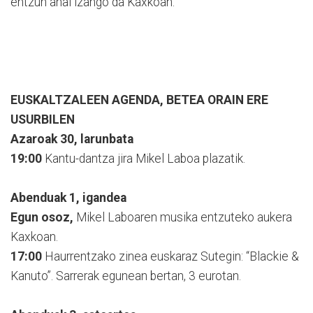
entzun ahal izango da Kaxkoan.
EUSKALTZALEEN AGENDA, BETEA ORAIN ERE
USURBILEN
Azaroak 30, larunbata
19:00
Kantu-dantza jira Mikel Laboa plazatik.
Abenduak 1, igandea
Egun osoz,
Mikel Laboaren musika entzuteko aukera
Kaxkoan.
17:00
Haurrentzako zinea euskaraz Sutegin: “Blackie &
Kanuto”. Sarrerak egunean bertan, 3 eurotan.