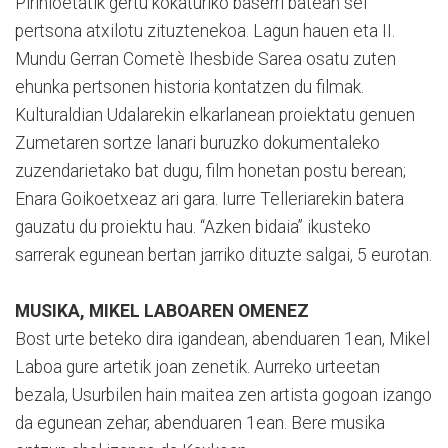
Pirinioetatik gertu kokaturiko baserri batean sei
pertsona atxilotu zituztenekoa. Lagun hauen eta II.
Mundu Gerran Cometè Ihesbide Sarea osatu zuten
ehunka pertsonen historia kontatzen du filmak.
Kulturaldian Udalarekin elkarlanean proiektatu genuen
Zumetaren sortze lanari buruzko dokumentaleko
zuzendarietako bat dugu, film honetan postu berean;
Enara Goikoetxeaz ari gara. Iurre Telleriarekin batera
gauzatu du proiektu hau. “Azken bidaia” ikusteko
sarrerak egunean bertan jarriko dituzte salgai, 5 eurotan.
MUSIKA, MIKEL LABOAREN OMENEZ
Bost urte beteko dira igandean, abenduaren 1ean, Mikel
Laboa gure artetik joan zenetik. Aurreko urteetan
bezala, Usurbilen hain maitea zen artista gogoan izango
da egunean zehar, abenduaren 1ean. Bere musika