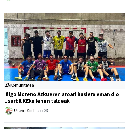
Komunitatea
Iñigo Moreno Azkueren aroari hasiera eman dio
Usurbil KEko lehen taldeak
Usurbil Kirol
abu 03