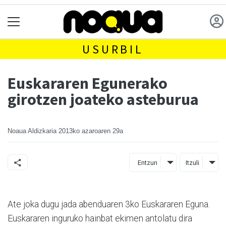
USURBIL
Euskararen Egunerako
girotzen joateko asteburua
Noaua Aldizkaria
2013ko azaroaren 29a
Entzun
Itzuli
Ate joka dugu jada abenduaren 3ko Euskararen Eguna.
Euskararen inguruko hainbat ekimen antolatu dira