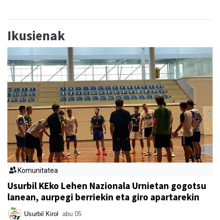
Ikusienak
Komunitatea
Usurbil KEko Lehen Nazionala Urnietan gogotsu
lanean, aurpegi berriekin eta giro apartarekin
Usurbil Kirol
abu 05