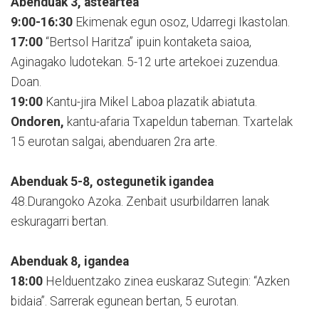
Abenduak 3, asteartea
9:00-16:30
Ekimenak egun osoz, Udarregi Ikastolan.
17:00
“Bertsol Haritza” ipuin kontaketa saioa,
Aginagako ludotekan. 5-12 urte artekoei zuzendua.
Doan.
19:00
Kantu-jira Mikel Laboa plazatik abiatuta.
Ondoren,
kantu-afaria Txapeldun tabernan. Txartelak
15 eurotan salgai, abenduaren 2ra arte.
Abenduak 5-8, ostegunetik igandea
48.Durangoko Azoka. Zenbait usurbildarren lanak
eskuragarri bertan.
Abenduak 8, igandea
18:00
Helduentzako zinea euskaraz Sutegin: “Azken
bidaia”. Sarrerak egunean bertan, 5 eurotan.