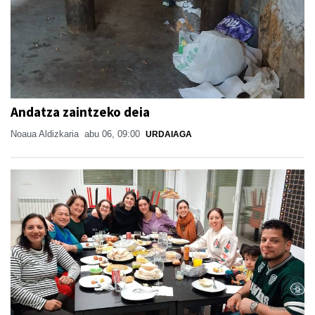
Andatza zaintzeko deia
Noaua Aldizkaria
abu 06, 09:00
URDAIAGA