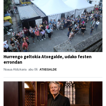
Hurrengo geltokia Atxegalde, udako festen
errondan
Noaua Aldizkaria
abu 06
ATXEGALDE