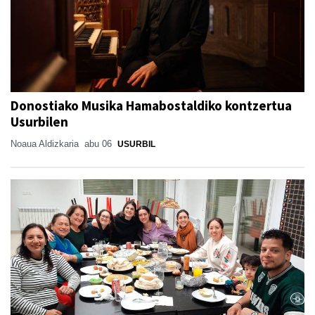
Donostiako Musika Hamabostaldiko kontzertua
Usurbilen
Noaua Aldizkaria
abu 06
USURBIL