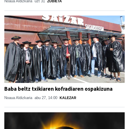
Noaua Aldizkaria
uzt 31
ZUBIETA
Baba beltz txikiaren kofradiaren ospakizuna
Noaua Aldizkaria
abu 27, 14:00
KALEZAR