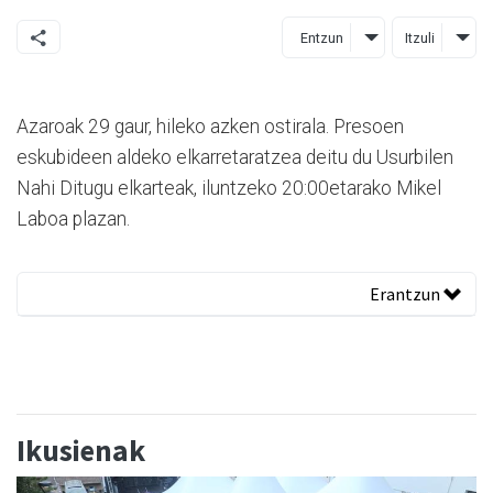
Entzun
Itzuli
Azaroak 29 gaur, hileko azken ostirala. Presoen
eskubideen aldeko elkarretaratzea deitu du Usurbilen
Nahi Ditugu elkarteak, iluntzeko 20:00etarako Mikel
Laboa plazan.
Erantzun
Ikusienak