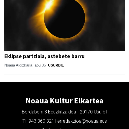
Eklipse partziala, astebete barru
Noaua Aldizkaria
abu 06
USURBIL
Noaua Kultur Elkartea
Bordaberri 3 Eguzkitzaldea - 20170 Usurbil
Tf: 943 360 321 | erredakzioa@noaua.eus