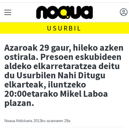
USURBIL
Azaroak 29 gaur, hileko azken
ostirala. Presoen eskubideen
aldeko elkarretaratzea deitu
du Usurbilen Nahi Ditugu
elkarteak, iluntzeko
20:00etarako Mikel Laboa
plazan.
Noaua Aldizkaria
2013ko azaroaren 29a