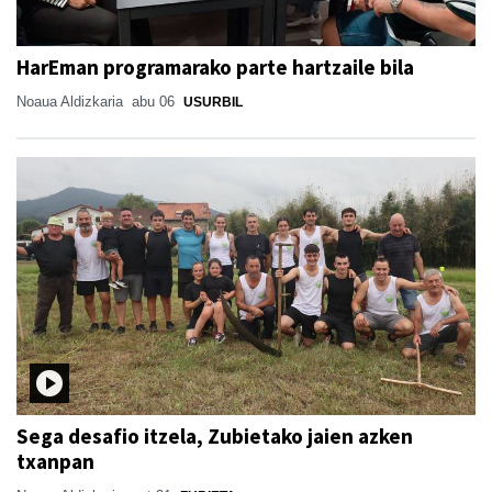
HarEman programarako parte hartzaile bila
Noaua Aldizkaria
abu 06
USURBIL
Sega desafio itzela, Zubietako jaien azken
txanpan