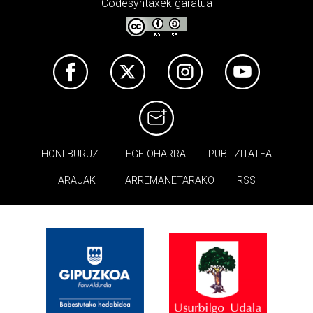
Codesyntaxek garatua
HONI BURUZ
LEGE OHARRA
PUBLIZITATEA
ARAUAK
HARREMANETARAKO
RSS