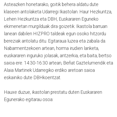
Asteazken honetarako, goitik behera aldatu dute
klaseen antolaketa Udarregi Ikastolan. Haur Hezkuntza,
Lehen Hezkuntza eta DBH, Euskararen Eguneko
ekimenetan murgilduak dira goizetik. Ikastola barruan
lanean dabilen HIZPRO taldeak egun osoko hitzordu
bereziak antolatu ditu. Egitaraua luzea eta zabala da.
Nabarmentzekoen artean, horma irudien lanketa,
euskararen inguruko jolasak, antzerkia, eta baita, bertso
saioa ere. 14:30-16:30 artean, Beñat Gaztelumendik eta
Alaia Martinek Udarregiko erdiko aretoan saioa
eskainiko dute DBHkoentzat.
Hauxe duzue, ikastolan prestatu duten Euskararen
Egunerako egitarau osoa: