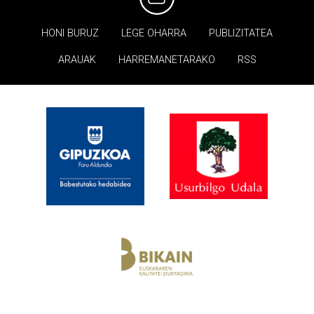
HONI BURUZ
LEGE OHARRA
PUBLIZITATEA
ARAUAK
HARREMANETARAKO
RSS