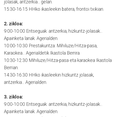
jolasak, antzerkia... gelan.
15:30-16:15 HHko ikasleekin batera, frontoi txikian.
2. zikloa:
9:00-10:00 Entseguak: antzerkia, hizkuntz-jolasak...
Apainketa lanak. Agerialden.
10:00-10:30 Prestakuntza: Mihiluze/Hitza-pasa,
Karaokea... Agerialdetik Ikastola Berrira.
10:30-12:30 Mihiluze/Hitza-pasa eta karaokea Ikastola
Berrian.
14:30-16:30 HHko ikasleekin hizkuntz jolasak,
antzerkia... Agerialden.
3. zikloa:
9:00-10:00 Entseguak: antzerkia, hizkuntz-jolasak...
Apainketa lanak. Agerialden.