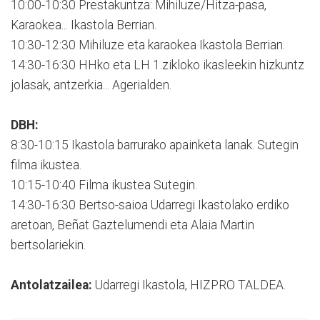
10:00-10:30 Prestakuntza: Mihiluze/Hitza-pasa,
Karaokea... Ikastola Berrian.
10:30-12:30 Mihiluze eta karaokea Ikastola Berrian.
14:30-16:30 HHko eta LH 1.zikloko ikasleekin hizkuntz
jolasak, antzerkia... Agerialden.
DBH:
8:30-10:15 Ikastola barrurako apainketa lanak. Sutegin
filma ikustea.
10:15-10:40 Filma ikustea Sutegin.
14:30-16:30 Bertso-saioa Udarregi Ikastolako erdiko
aretoan, Beñat Gaztelumendi eta Alaia Martin
bertsolariekin.
Antolatzailea:
Udarregi Ikastola, HIZPRO TALDEA.