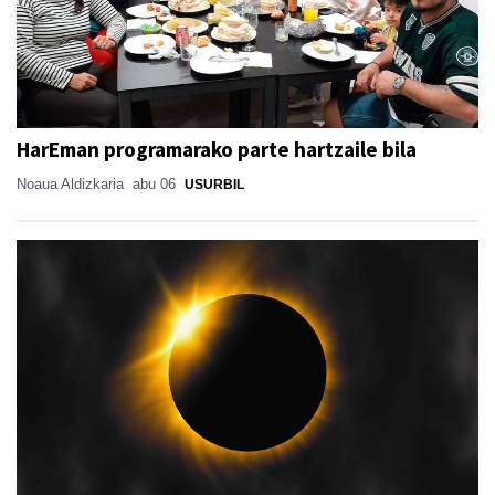
HarEman programarako parte hartzaile bila
Noaua Aldizkaria
abu 06
USURBIL