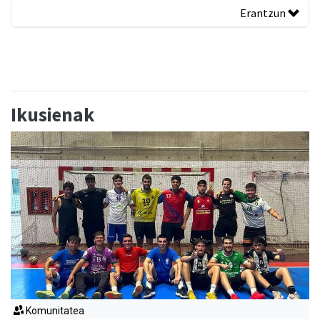
Erantzun
Ikusienak
Komunitatea