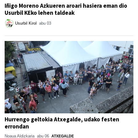
Iñigo Moreno Azkueren aroari hasiera eman dio
Usurbil KEko lehen taldeak
Usurbil Kirol
abu 03
Hurrengo geltokia Atxegalde, udako festen
errondan
Noaua Aldizkaria
abu 06
ATXEGALDE