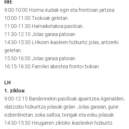
HH:
9:00-10:00 Horma irudiak egin eta frontoian jartzea.
10:00-11:00 Txokoak geletan.
11:00-11:30 Hamaiketakoa pasiloan.
11:30-12:10 Jolas garaia patioan.
14:30-15:30 LHkoen ikasleen hizkuntz jolas, antzerki...
geletan.
15:30-16:00 Jolas garaia patioan.
16:15-16:30 Familiei abestea frontoi txikian.
LH
1. zikloa:
9:00-12:15 Banderinekin pasilloak apaintzea Agerialden,
idatzizko hizkuntza jolasak gelan. Jolas garaian, gune
ezberdinetan, soka saltoa, txingak eta esku jolasak.
14:30-15:30 Hirugarren zikloko ikasleekin hizkuntz