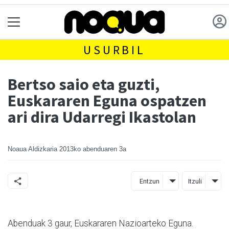
USURBIL
Bertso saio eta guzti,
Euskararen Eguna ospatzen
ari dira Udarregi Ikastolan
Noaua Aldizkaria
2013ko abenduaren 3a
Entzun
Itzuli
Abenduak 3 gaur, Euskararen Nazioarteko Eguna.