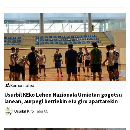
Komunitatea
Usurbil KEko Lehen Nazionala Urnietan gogotsu
lanean, aurpegi berriekin eta giro apartarekin
Usurbil Kirol
abu 05