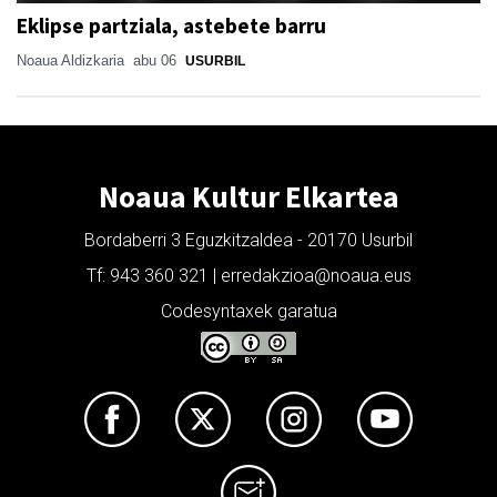
Eklipse partziala, astebete barru
Noaua Aldizkaria
abu 06
USURBIL
Noaua Kultur Elkartea
Bordaberri 3 Eguzkitzaldea - 20170 Usurbil
Tf: 943 360 321 | erredakzioa@noaua.eus
Codesyntaxek garatua