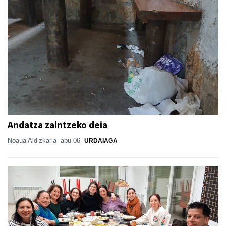
Andatza zaintzeko deia
Noaua Aldizkaria
abu 06
URDAIAGA