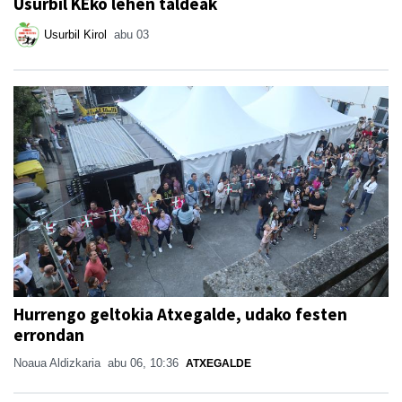
Usurbil KEko lehen taldeak
Usurbil Kirol
abu 03
Hurrengo geltokia Atxegalde, udako festen
errondan
Noaua Aldizkaria
abu 06, 10:36
ATXEGALDE