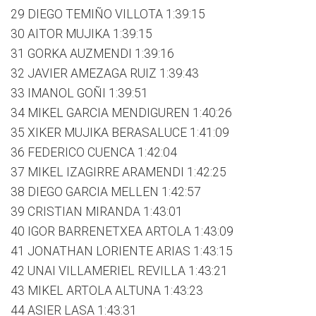
29 DIEGO TEMIÑO VILLOTA 1:39:15
30 AITOR MUJIKA 1:39:15
31 GORKA AUZMENDI 1:39:16
32 JAVIER AMEZAGA RUIZ 1:39:43
33 IMANOL GOÑI 1:39:51
34 MIKEL GARCIA MENDIGUREN 1:40:26
35 XIKER MUJIKA BERASALUCE 1:41:09
36 FEDERICO CUENCA 1:42:04
37 MIKEL IZAGIRRE ARAMENDI 1:42:25
38 DIEGO GARCIA MELLEN 1:42:57
39 CRISTIAN MIRANDA 1:43:01
40 IGOR BARRENETXEA ARTOLA 1:43:09
41 JONATHAN LORIENTE ARIAS 1:43:15
42 UNAI VILLAMERIEL REVILLA 1:43:21
43 MIKEL ARTOLA ALTUNA 1:43:23
44 ASIER LASA 1:43:31