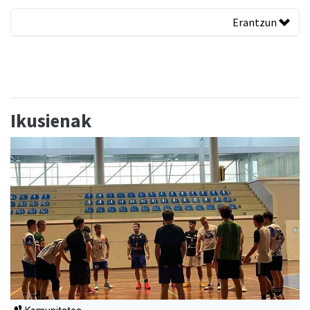
Erantzun
Ikusienak