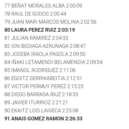
77 BEÑAT MORALES ALBA 2:00:09
78 RAUL DE GODOS 2:00:44
79 JUAN MARI MARCOS MOLINA 2:02:56
80 LAURA PEREZ RUIZ 2:03:19
81 JULIAN RAMIREZ 2:04:33
82 ION BEDIAGA AZKUNAGA 2:08:47
83 JOSEBA IRAOLA PAGOLA 2:09:50
84 IÑAKI LETAMENDI BELAMENDIA 2:09:54
85 IMANOL RODRIGUEZ 2:11:06
86 EGOITZ GERRIKABEITIA 2:12:51
87 VICTOR PERMUY PEREZ 2:15:25
88 DIEGO BARRASA RIUZ 2:18:33
89 JAVIER ITURRIOZ 2:21:21
90 EKAITZ LOIS LAISECA 2:23:08
91 ANAIS GOMEZ RAMON 2:26:33