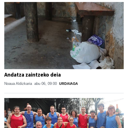
Andatza zaintzeko deia
Noaua Aldizkaria
abu 06, 09:00
URDAIAGA