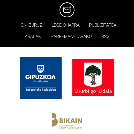
HONI BURUZ
LEGE OHARRA
PUBLIZITATEA
ARAUAK
HARREMANETARAKO
RSS