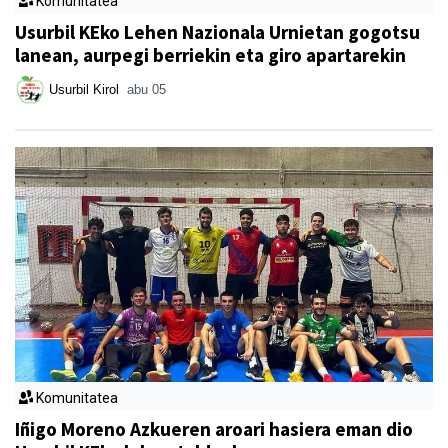
Komunitatea
Usurbil KEko Lehen Nazionala Urnietan gogotsu
lanean, aurpegi berriekin eta giro apartarekin
Usurbil Kirol
abu 05
Komunitatea
Iñigo Moreno Azkueren aroari hasiera eman dio