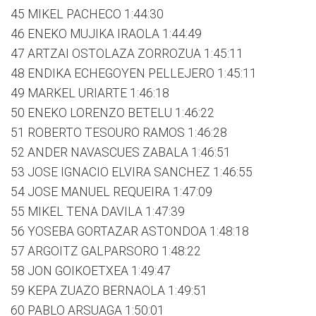
45 MIKEL PACHECO 1:44:30
46 ENEKO MUJIKA IRAOLA 1:44:49
47 ARTZAI OSTOLAZA ZORROZUA 1:45:11
48 ENDIKA ECHEGOYEN PELLEJERO 1:45:11
49 MARKEL URIARTE 1:46:18
50 ENEKO LORENZO BETELU 1:46:22
51 ROBERTO TESOURO RAMOS 1:46:28
52 ANDER NAVASCUES ZABALA 1:46:51
53 JOSE IGNACIO ELVIRA SANCHEZ 1:46:55
54 JOSE MANUEL REQUEIRA 1:47:09
55 MIKEL TENA DAVILA 1:47:39
56 YOSEBA GORTAZAR ASTONDOA 1:48:18
57 ARGOITZ GALPARSORO 1:48:22
58 JON GOIKOETXEA 1:49:47
59 KEPA ZUAZO BERNAOLA 1:49:51
60 PABLO ARSUAGA 1:50:01