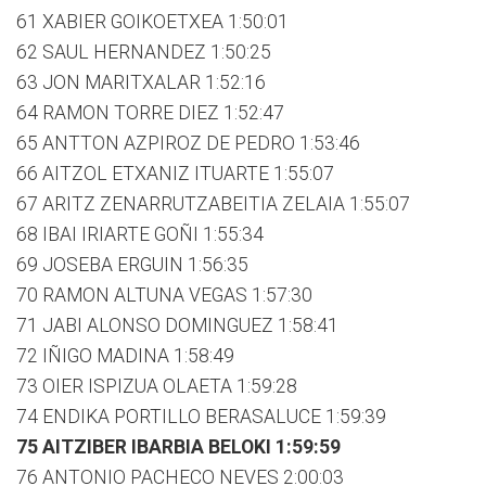
61 XABIER GOIKOETXEA 1:50:01
62 SAUL HERNANDEZ 1:50:25
63 JON MARITXALAR 1:52:16
64 RAMON TORRE DIEZ 1:52:47
65 ANTTON AZPIROZ DE PEDRO 1:53:46
66 AITZOL ETXANIZ ITUARTE 1:55:07
67 ARITZ ZENARRUTZABEITIA ZELAIA 1:55:07
68 IBAI IRIARTE GOÑI 1:55:34
69 JOSEBA ERGUIN 1:56:35
70 RAMON ALTUNA VEGAS 1:57:30
71 JABI ALONSO DOMINGUEZ 1:58:41
72 IÑIGO MADINA 1:58:49
73 OIER ISPIZUA OLAETA 1:59:28
74 ENDIKA PORTILLO BERASALUCE 1:59:39
75 AITZIBER IBARBIA BELOKI 1:59:59
76 ANTONIO PACHECO NEVES 2:00:03