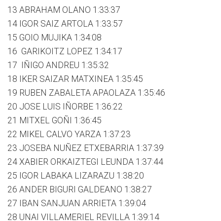
13 ABRAHAM OLANO 1:33:37
14 IGOR SAIZ ARTOLA 1:33:57
15 GOIO MUJIKA 1:34:08
16 GARIKOITZ LOPEZ 1:34:17
17 IÑIGO ANDREU 1:35:32
18 IKER SAIZAR MATXINEA 1:35:45
19 RUBEN ZABALETA APAOLAZA 1:35:46
20 JOSE LUIS IÑORBE 1:36:22
21 MITXEL GOÑI 1:36:45
22 MIKEL CALVO YARZA 1:37:23
23 JOSEBA NUÑEZ ETXEBARRIA 1:37:39
24 XABIER ORKAIZTEGI LEUNDA 1:37:44
25 IGOR LABAKA LIZARAZU 1:38:20
26 ANDER BIGURI GALDEANO 1:38:27
27 IBAN SANJUAN ARRIETA 1:39:04
28 UNAI VILLAMERIEL REVILLA 1:39:14