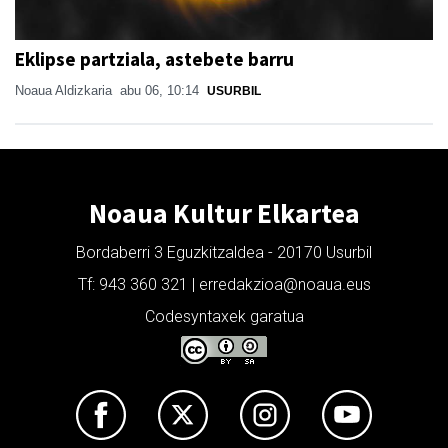
Eklipse partziala, astebete barru
Noaua Aldizkaria
abu 06, 10:14
USURBIL
Noaua Kultur Elkartea
Bordaberri 3 Eguzkitzaldea - 20170 Usurbil
Tf: 943 360 321 | erredakzioa@noaua.eus
Codesyntaxek garatua