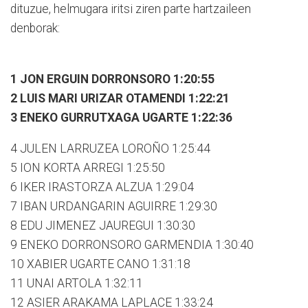
dituzue, helmugara iritsi ziren parte hartzaileen
denborak:
1 JON ERGUIN DORRONSORO 1:20:55
2 LUIS MARI URIZAR OTAMENDI 1:22:21
3 ENEKO GURRUTXAGA UGARTE 1:22:36
4 JULEN LARRUZEA LOROÑO 1:25:44
5 ION KORTA ARREGI 1:25:50
6 IKER IRASTORZA ALZUA 1:29:04
7 IBAN URDANGARIN AGUIRRE 1:29:30
8 EDU JIMENEZ JAUREGUI 1:30:30
9 ENEKO DORRONSORO GARMENDIA 1:30:40
10 XABIER UGARTE CANO 1:31:18
11 UNAI ARTOLA 1:32:11
12 ASIER ARAKAMA LAPLACE 1:33:24