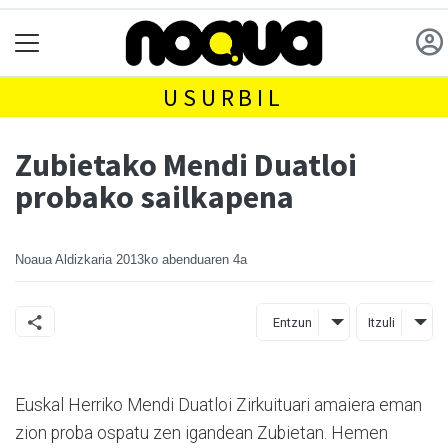
USURBIL
Zubietako Mendi Duatloi
probako sailkapena
Noaua Aldizkaria
2013ko abenduaren 4a
Entzun
Itzuli
Euskal Herriko Mendi Duatloi Zirkuituari amaiera eman
zion proba ospatu zen igandean Zubietan. Hemen