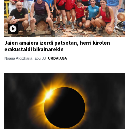
Jaien amaiera izerdi patsetan, herri kirolen
erakustaldi bikainarekin
Noaua Aldizkaria
abu 03
URDAIAGA