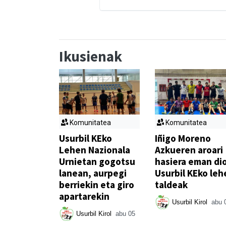
Ikusienak
Komunitatea
Komunitatea
Usurbil KEko
Iñigo Moreno
Lehen Nazionala
Azkueren aroari
Urnietan gogotsu
hasiera eman di
lanean, aurpegi
Usurbil KEko leh
berriekin eta giro
taldeak
apartarekin
Usurbil Kirol
abu 
Usurbil Kirol
abu 05