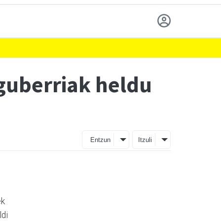
eguberriak heldu
Entzun
Itzuli
ek
ldi