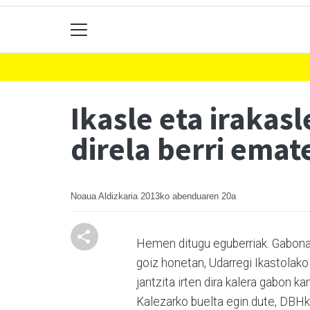
Ikasle eta irakas
direla berri emat
Noaua Aldizkaria
2013ko abenduaren 20a
Hemen ditugu eguberriak. Gabonak 
goiz honetan, Udarregi Ikastolako
jantzita irten dira kalera gabon 
Kalezarko buelta egin dute, DBHko