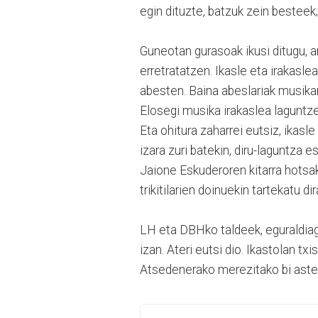
egin dituzte, batzuk zein besteek
Guneotan gurasoak ikusi ditugu, a
erretratatzen. Ikasle eta irakasle
abesten. Baina abeslariak musikar
Elosegi musika irakaslea laguntze
Eta ohitura zaharrei eutsiz, ikas
izara zuri batekin, diru-laguntza 
Jaione Eskuderoren kitarra hotsak
trikitilarien doinuekin tartekatu dir
LH eta DBHko taldeek, eguraldiaga
izan. Ateri eutsi dio. Ikastolan tx
Atsedenerako merezitako bi aste di