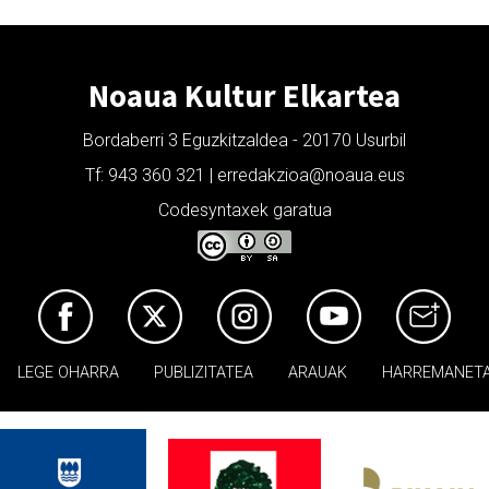
Noaua Kultur Elkartea
Bordaberri 3 Eguzkitzaldea - 20170 Usurbil
Tf: 943 360 321 | erredakzioa@noaua.eus
Codesyntaxek garatua
LEGE OHARRA
PUBLIZITATEA
ARAUAK
HARREMANET