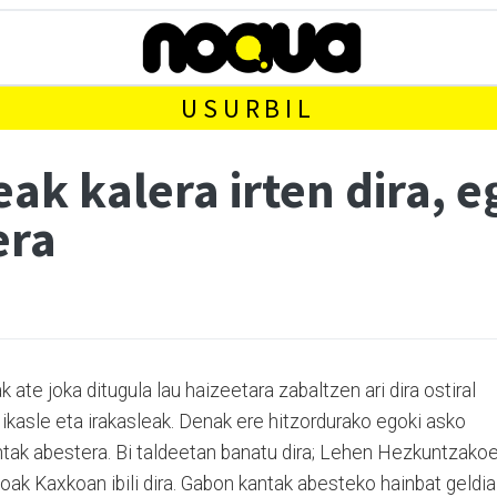
USURBIL
leak kalera irten dira, 
era
ate joka ditugula lau haizeetara zabaltzen ari dira ostiral
 ikasle eta irakasleak. Denak ere hitzordurako egoki asko
kantak abestera. Bi taldeetan banatu dira; Lehen Hezkuntzako
ak Kaxkoan ibili dira. Gabon kantak abesteko hainbat geldia