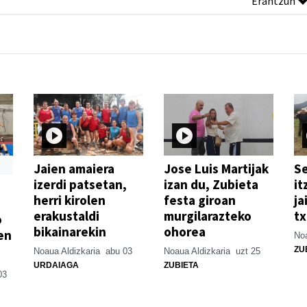
Erantzun
Jaien amaiera
Jose Luis Martijak
Se
izerdi patsetan,
izan du, Zubieta
it
herri kirolen
festa giroan
ja
erakustaldi
murgilarazteko
t
o
bikainarekin
ohorea
en
Noa
ZU
Noaua Aldizkaria
abu 03
Noaua Aldizkaria
uzt 25
URDAIAGA
ZUBIETA
03