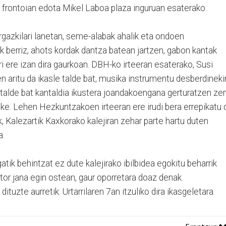
; frontoian edota Mikel Laboa plaza inguruan esaterako.
rgazkilari lanetan, seme-alabak ahalik eta ondoen
ak berriz, ahots kordak dantza batean jartzen, gabon kantak
i ere izan dira gaurkoan. DBH-ko irteeran esaterako, Susi
n aritu da ikasle talde bat, musika instrumentu desberdineki
le talde bat kantaldia ikustera joandakoengana gerturatzen ze
eske. Lehen Hezkuntzakoen irteeran ere irudi bera errepikatu 
, Kalezartik Kaxkorako kalejiran zehar parte hartu duten
a.
tik behintzat ez dute kalejirako ibilbidea egokitu beharrik
istor jana egin ostean, gaur oporretara doaz denak.
tuzte aurretik. Urtarrilaren 7an itzuliko dira ikasgeletara.