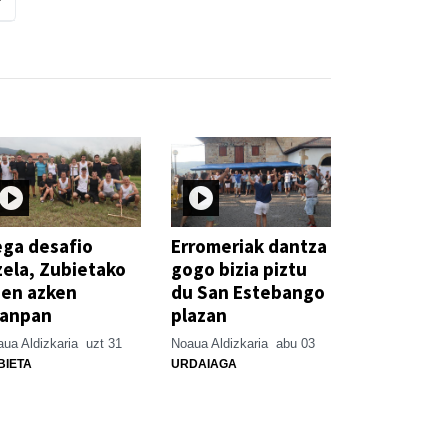
ga desafio
Erromeriak dantza
zela, Zubietako
gogo bizia piztu
ien azken
du San Estebango
xanpan
plazan
ua Aldizkaria
uzt 31
Noaua Aldizkaria
abu 03
BIETA
URDAIAGA