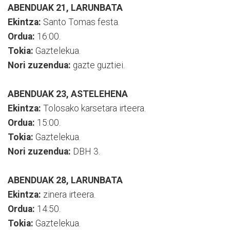
ABENDUAK 21, LARUNBATA
Ekintza:
Santo Tomas festa.
Ordua:
16:00.
Tokia:
Gaztelekua.
Nori zuzendua:
gazte guztiei.
ABENDUAK 23, ASTELEHENA
Ekintza:
Tolosako karsetara irteera.
Ordua:
15:00.
Tokia:
Gaztelekua.
Nori zuzendua:
DBH 3.
ABENDUAK 28, LARUNBATA
Ekintza:
zinera irteera.
Ordua:
14:50.
Tokia:
Gaztelekua.