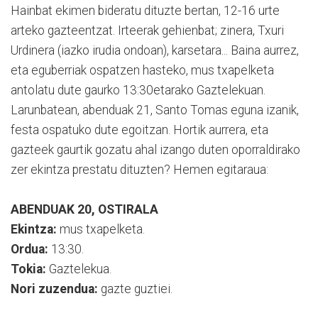
Hainbat ekimen bideratu dituzte bertan, 12-16 urte
arteko gazteentzat. Irteerak gehienbat; zinera, Txuri
Urdinera (iazko irudia ondoan), karsetara... Baina aurrez,
eta eguberriak ospatzen hasteko, mus txapelketa
antolatu dute gaurko 13:30etarako Gaztelekuan.
Larunbatean, abenduak 21, Santo Tomas eguna izanik,
festa ospatuko dute egoitzan. Hortik aurrera, eta
gazteek gaurtik gozatu ahal izango duten oporraldirako
zer ekintza prestatu dituzten? Hemen egitaraua:
ABENDUAK 20, OSTIRALA
Ekintza:
mus txapelketa.
Ordua:
13:30.
Tokia:
Gaztelekua.
Nori zuzendua:
gazte guztiei.