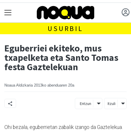
USURBIL
Eguberriei ekiteko, mus
txapelketa eta Santo Tomas
festa Gaztelekuan
Noaua Aldizkaria
2013ko abenduaren 20a
Entzun
Itzuli
Ohi bezala, eguberrietan zabalik izango da Gaztelekua.