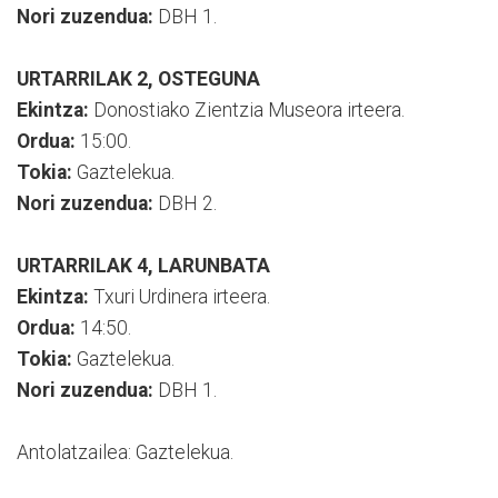
Nori zuzendua:
DBH 1.
URTARRILAK 2, OSTEGUNA
Ekintza:
Donostiako Zientzia Museora irteera.
Ordua:
15:00.
Tokia:
Gaztelekua.
Nori zuzendua:
DBH 2.
URTARRILAK 4, LARUNBATA
Ekintza:
Txuri Urdinera irteera.
Ordua:
14:50.
Tokia:
Gaztelekua.
Nori zuzendua:
DBH 1.
Antolatzailea: Gaztelekua.