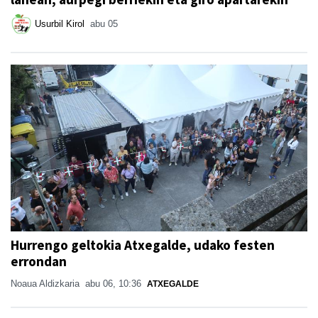
Usurbil Kirol
abu 05
Hurrengo geltokia Atxegalde, udako festen
errondan
Noaua Aldizkaria
abu 06, 10:36
ATXEGALDE