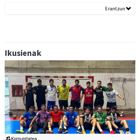
Erantzun
Ikusienak
Komunitatea