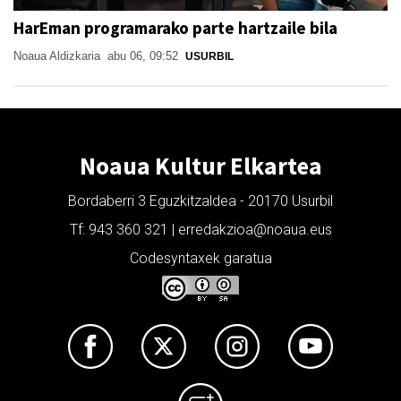
HarEman programarako parte hartzaile bila
Noaua Aldizkaria
abu 06, 09:52
USURBIL
Noaua Kultur Elkartea
Bordaberri 3 Eguzkitzaldea - 20170 Usurbil
Tf: 943 360 321 | erredakzioa@noaua.eus
Codesyntaxek garatua