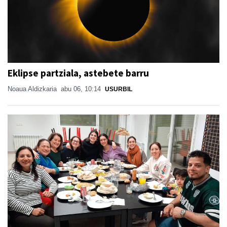
Eklipse partziala, astebete barru
Noaua Aldizkaria
abu 06, 10:14
USURBIL