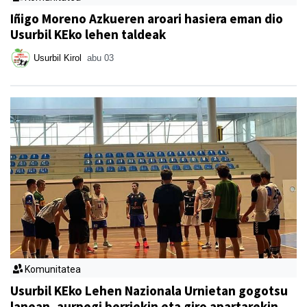
Iñigo Moreno Azkueren aroari hasiera eman dio
Usurbil KEko lehen taldeak
Usurbil Kirol
abu 03
Komunitatea
Usurbil KEko Lehen Nazionala Urnietan gogotsu
lanean, aurpegi berriekin eta giro apartarekin