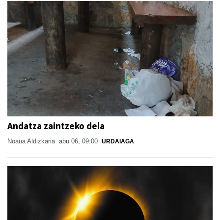
Andatza zaintzeko deia
Noaua Aldizkaria
abu 06, 09:00
URDAIAGA