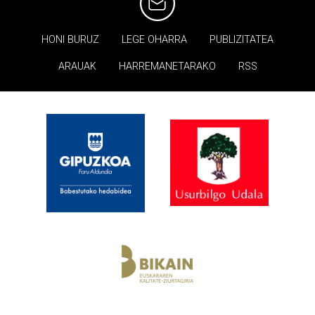
HONI BURUZ
LEGE OHARRA
PUBLIZITATEA
ARAUAK
HARREMANETARAKO
RSS