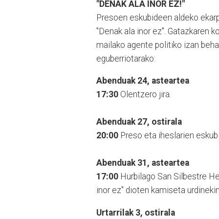
"DENAK ALA INOR EZ!"
Presoen eskubideen aldeko ekarpe
"Denak ala inor ez". Gatazkaren ko
mailako agente politiko izan beha
eguberriotarako:
Abenduak 24, asteartea
17:30
Olentzero jira.
Abenduak 27, ostirala
20:00
Preso eta iheslarien eskub
Abenduak 31, asteartea
17:00
Hurbilago San Silbestre Her
inor ez" dioten kamiseta urdinekin
Urtarrilak 3, ostirala