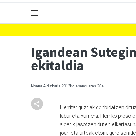
Igandean Sutegin
ekitaldia
Noaua Aldizkaria
2013ko abenduaren 20a
Herritar guztiak gonbidatzen ditu
labur eta xumera. Herriko preso e
aldetik jasotzen duten elkartasun
joan eta urteak etorri, gure sen