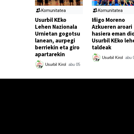
Komunitatea
Komunitatea
Usurbil KEko
Iñigo Moreno
Lehen Nazionala
Azkueren aroari
Urnietan gogotsu
hasiera eman di
lanean, aurpegi
Usurbil KEko leh
berriekin eta giro
taldeak
apartarekin
Usurbil Kirol
abu 
Usurbil Kirol
abu 05