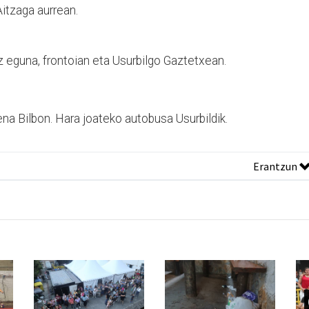
itzaga aurrean.
z eguna, frontoian eta Usurbilgo Gaztetxean.
na Bilbon. Hara joateko autobusa Usurbildik.
Erantzun