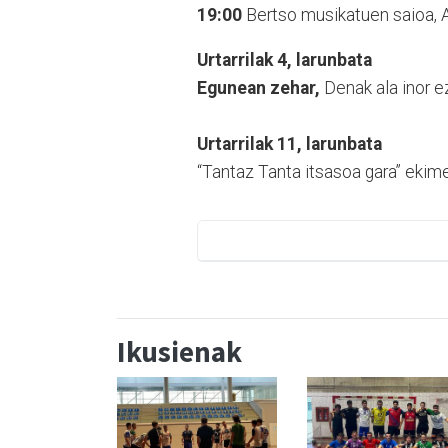
19:00
Bertso musikatuen saioa, A
Urtarrilak 4, larunbata
Egunean zehar,
Denak ala inor e
Urtarrilak 11, larunbata
“Tantaz Tanta itsasoa gara” ekime
Ikusienak