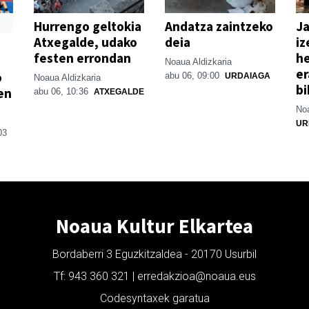
Hurrengo geltokia
Andatza zaintzeko
Ja
Atxegalde, udako
deia
iz
festen errondan
he
Noaua Aldizkaria
er
o
abu 06, 09:00
URDAIAGA
Noaua Aldizkaria
bi
en
abu 06, 10:36
ATXEGALDE
Noa
UR
03
Noaua Kultur Elkartea
Bordaberri 3 Eguzkitzaldea - 20170 Usurbil
Tf: 943 360 321 | erredakzioa@noaua.eus
Codesyntaxek garatua