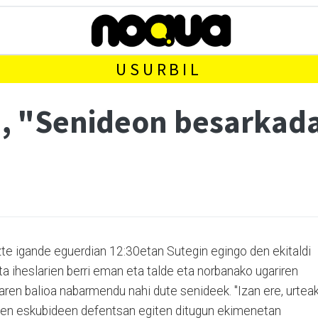
USURBIL
, "Senideon besarkada 
zte igande eguerdian 12:30etan Sutegin egingo den ekitaldi
ta iheslarien berri eman eta talde eta norbanako ugariren
aren balioa nabarmendu nahi dute senideek. "Izan ere, urtea
ideen eskubideen defentsan egiten ditugun ekimenetan