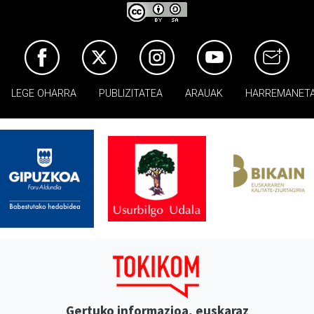
LEGE OHARRA
PUBLIZITATEA
ARAUAK
HARREMANET
Gertuko informazioa, euskaraz