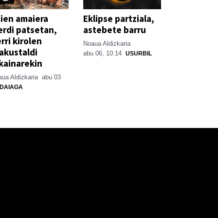
ien amaiera
Eklipse partziala,
erdi patsetan,
astebete barru
rri kirolen
Noaua Aldizkaria
akustaldi
abu 06, 10:14
USURBIL
kainarekin
ua Aldizkaria
abu 03
DAIAGA