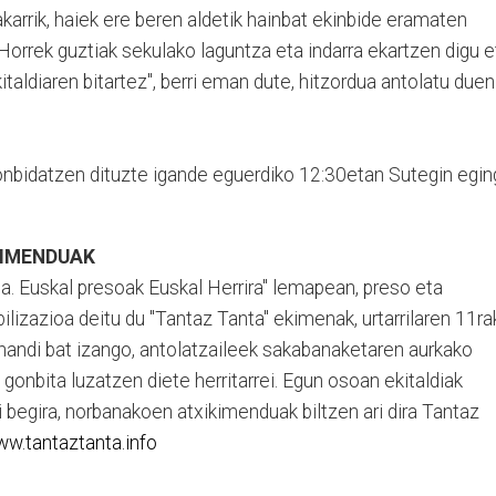
karrik, haiek ere beren aldetik hainbat ekinbide eramaten
 Horrek guztiak sekulako laguntza eta indarra ekartzen digu e
italdiaren bitartez", berri eman dute, hitzordua antolatu duen
gonbidatzen dituzte igande eguerdiko 12:30etan Sutegin egi
KIMENDUAK
ea. Euskal presoak Euskal Herrira" lemapean, preso eta
lizazioa deitu du "Tantaz Tanta" ekimenak, urtarrilaren 11ra
 handi bat izango, antolatzaileek sakabanaketaren aurkako
gonbita luzatzen diete herritarrei. Egun osoan ekitaldiak
i begira, norbanakoen atxikimenduak biltzen ari dira Tantaz
w.tantaztanta.info