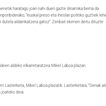
netik haratago joan nahi duen gazte dinamika berria da
nponbiderako, “euskal preso eta iheslari politiko guztiek leh
r dutela aldarrikatzera gatoz”. Zenbait ekimen deitu dituzte
ideen aldeko elkarretaratzea Mikel Laboa plazan.
ri Lasterketa, Mikel Laboa plazatik. Lasterketara, "Denak al
 joateko deia.