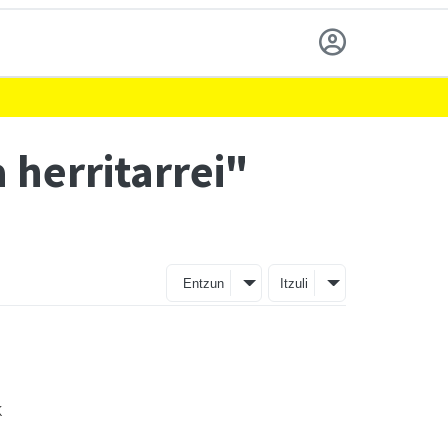
herritarrei"
Entzun
Itzuli
k