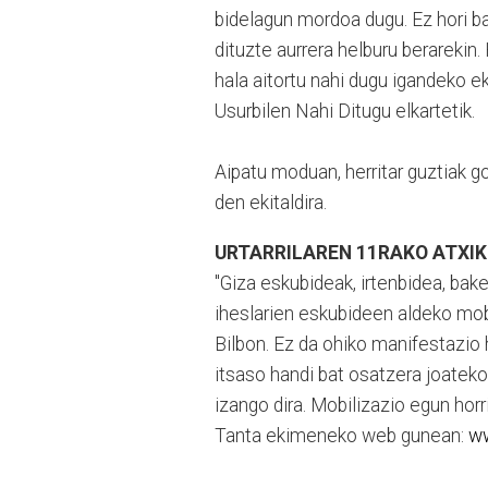
bidelagun mordoa dugu. Ez hori ba
dituzte aurrera helburu berarekin.
hala aitortu nahi dugu igandeko ek
Usurbilen Nahi Ditugu elkartetik.
Aipatu moduan, herritar guztiak 
den ekitaldira.
URTARRILAREN 11RAKO ATXI
"Giza eskubideak, irtenbidea, bak
iheslarien eskubideen aldeko mobi
Bilbon. Ez da ohiko manifestazio
itsaso handi bat osatzera joateko 
izango dira. Mobilizazio egun horr
Tanta ekimeneko web gunean:
ww