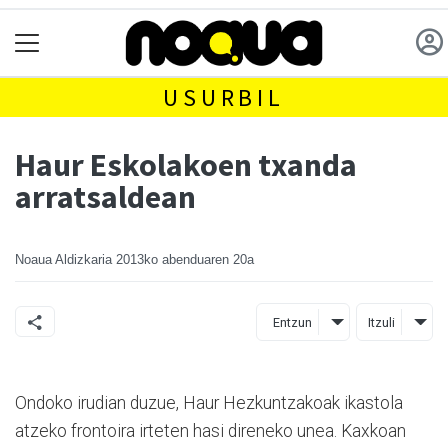
USURBIL
Haur Eskolakoen txanda
arratsaldean
Noaua Aldizkaria
2013ko abenduaren 20a
Entzun
Itzuli
Ondoko irudian duzue, Haur Hezkuntzakoak ikastola
atzeko frontoira irteten hasi direneko unea. Kaxkoan