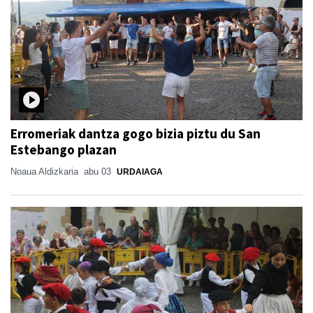
Erromeriak dantza gogo bizia piztu du San
Estebango plazan
Noaua Aldizkaria
abu 03
URDAIAGA