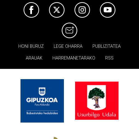
HONI BURUZ
LEGE OHARRA
PUBLIZITATEA
ARAUAK
HARREMANETARAKO
RSS