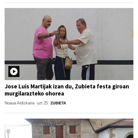
Jose Luis Martijak izan du, Zubieta festa giroan
murgilarazteko ohorea
Noaua Aldizkaria
uzt 25
ZUBIETA