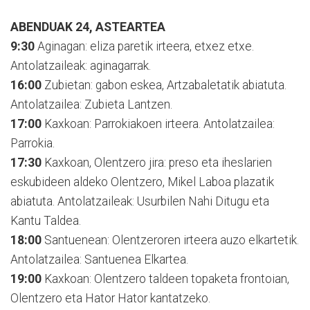
ABENDUAK 24, ASTEARTEA
9:30
Aginagan: eliza paretik irteera, etxez etxe.
Antolatzaileak: aginagarrak.
16:00
Zubietan: gabon eskea, Artzabaletatik abiatuta.
Antolatzailea: Zubieta Lantzen.
17:00
Kaxkoan: Parrokiakoen irteera. Antolatzailea:
Parrokia.
17:30
Kaxkoan, Olentzero jira: preso eta iheslarien
eskubideen aldeko Olentzero, Mikel Laboa plazatik
abiatuta. Antolatzaileak: Usurbilen Nahi Ditugu eta
Kantu Taldea.
18:00
Santuenean: Olentzeroren irteera auzo elkartetik.
Antolatzailea: Santuenea Elkartea.
19:00
Kaxkoan: Olentzero taldeen topaketa frontoian,
Olentzero eta Hator Hator kantatzeko.