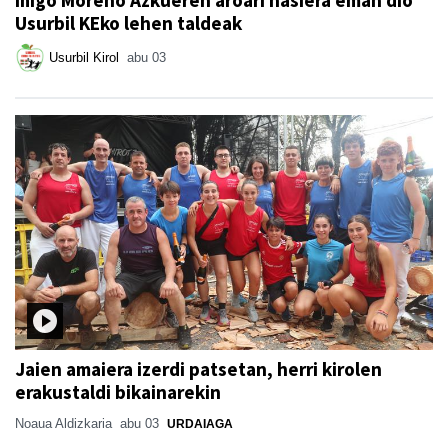
Usurbil KEko lehen taldeak
Usurbil Kirol
abu 03
Jaien amaiera izerdi patsetan, herri kirolen
erakustaldi bikainarekin
Noaua Aldizkaria
abu 03
URDAIAGA