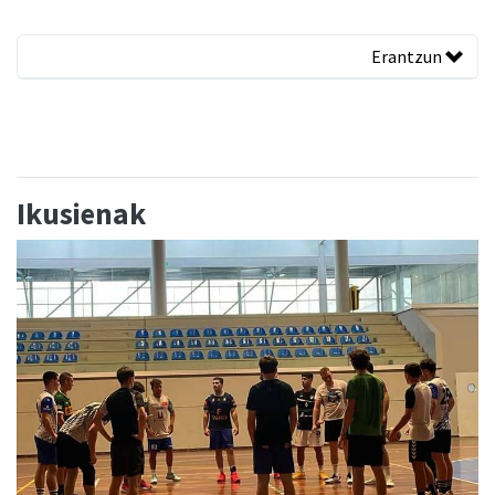
Erantzun
Ikusienak