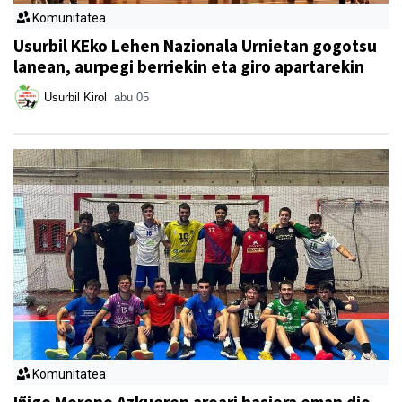
Komunitatea
Usurbil KEko Lehen Nazionala Urnietan gogotsu
lanean, aurpegi berriekin eta giro apartarekin
Usurbil Kirol
abu 05
Komunitatea
Iñigo Moreno Azkueren aroari hasiera eman dio