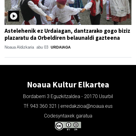
Astelehenik ez Urdaiagan, dantzarako gogo biziz
plazaratu da Orbeldiren belaunaldi gazteena
Noaua Aldizkaria
abu 03
URDAIAGA
Noaua Kultur Elkartea
Bordaberri 3 Eguzkitzaldea - 20170 Usurbil
Tf: 943 360 321 | erredakzioa@noaua.eus
Codesyntaxek garatua