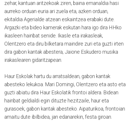
zehar, kantuan aritzekoak ziren, baina emanaldia hasi
aurreko orduan euria ari zuela eta, azken orduan,
ekitaldia Agerialde atzean eskaintzea erabaki dute.
Argazki eta bideo kamerak eskutan hara igo dira HHko
ikasleen hainbat senide. Ikasle eta irakasleak,
Olentzero eta diru bilketara maindire zuri eta guzti irten
dira gabon kantak abestera, Jaione Eskudero musika
irakaslearen gidaritzapean.
Haur Eskolak hartu du arratsaldean, gabon kantak
abesteko lekukoa. Mari Domingi, Olentzero eta asto eta
guzti abiatu dira Haur Eskolatik frontoi aldera. Bidean
hainbat geldialdi egin dituzte hezitzaile, haur eta
gurasoek, gabon kantak abesteko. Aipaturikoa, frontoian
amaitu dute ibilbidea, jan edanarekin, festa giroan.