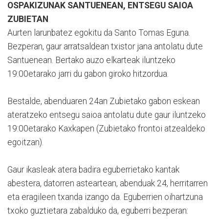
OSPAKIZUNAK SANTUENEAN, ENTSEGU SAIOA
ZUBIETAN
Aurten larunbatez egokitu da Santo Tomas Eguna.
Bezperan, gaur arratsaldean txistor jana antolatu dute
Santuenean. Bertako auzo elkarteak iluntzeko
19:00etarako jarri du gabon giroko hitzordua.
Bestalde, abenduaren 24an Zubietako gabon eskean
ateratzeko entsegu saioa antolatu dute gaur iluntzeko
19:00etarako Kaxkapen (Zubietako frontoi atzealdeko
egoitzan).
Gaur ikasleak atera badira eguberrietako kantak
abestera, datorren asteartean, abenduak 24, herritarren
eta eragileen txanda izango da. Eguberrien oihartzuna
txoko guztietara zabalduko da, eguberri bezperan: