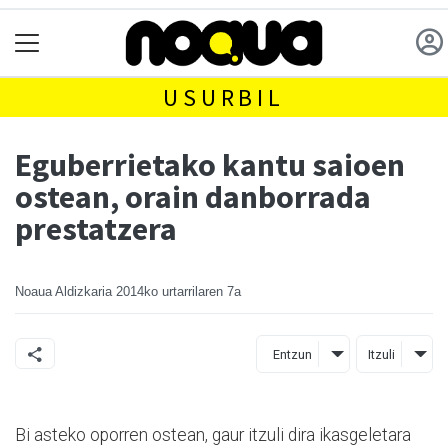
USURBIL
Eguberrietako kantu saioen
ostean, orain danborrada
prestatzera
Noaua Aldizkaria
2014ko urtarrilaren 7a
Entzun
Itzuli
Bi asteko oporren ostean, gaur itzuli dira ikasgeletara