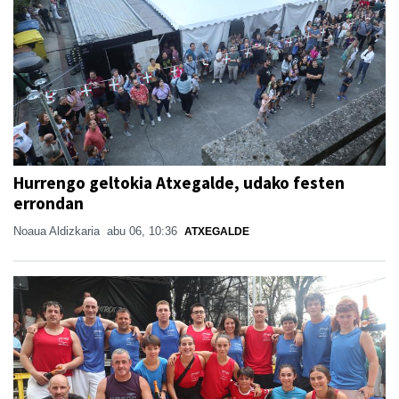
Hurrengo geltokia Atxegalde, udako festen
errondan
Noaua Aldizkaria
abu 06, 10:36
ATXEGALDE