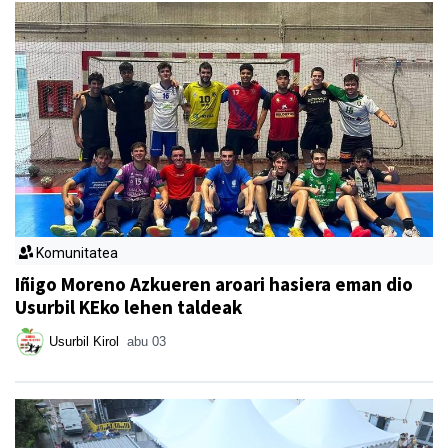
Komunitatea
Iñigo Moreno Azkueren aroari hasiera eman dio
Usurbil KEko lehen taldeak
Usurbil Kirol
abu 03