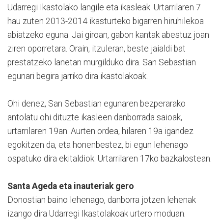
Udarregi Ikastolako langile eta ikasleak. Urtarrilaren 7
hau zuten 2013-2014 ikasturteko bigarren hiruhilekoa
abiatzeko eguna. Jai giroan, gabon kantak abestuz joan
ziren oporretara. Orain, itzuleran, beste jaialdi bat
prestatzeko lanetan murgilduko dira. San Sebastian
egunari begira jarriko dira ikastolakoak.
Ohi denez, San Sebastian egunaren bezperarako
antolatu ohi dituzte ikasleen danborrada saioak,
urtarrilaren 19an. Aurten ordea, hilaren 19a igandez
egokitzen da, eta honenbestez, bi egun lehenago
ospatuko dira ekitaldiok. Urtarrilaren 17ko bazkalostean.
Santa Ageda eta inauteriak gero
Donostian baino lehenago, danborra jotzen lehenak
izango dira Udarregi Ikastolakoak urtero moduan.