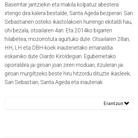
Baserritar jantziekin eta makila kolpatuz abestera
irtengo dira kalera bestalde, Santa Ageda bezperan. San
Sebastianen osteko ikastolakoen hurrengo ekitaldi hau,
ohi bezala, otsailaren 4an. Eta 2014ko bigarren
hilabetea, mozorrotuta agurtuko dute. Otsailaren 28an,
HH, LH eta DBH-koek inauterietako emanaldia
eskainiko dute Oiardo Kiroldegian. Eguberrietako
oporraldira jai giroan joan ziren moduan, itzuleran jai
giroan murgiltzeko beste hiru hitzordu dituzte ikasleek;
San Sebastian, Santa Ageda eta inauteriak.
Erantzun