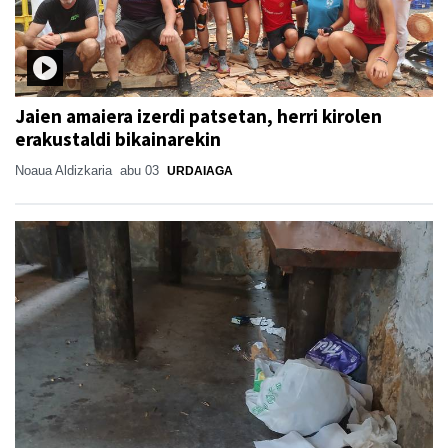
Jaien amaiera izerdi patsetan, herri kirolen
erakustaldi bikainarekin
Noaua Aldizkaria
abu 03
URDAIAGA