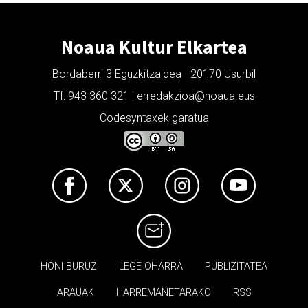
Noaua Kultur Elkartea
Bordaberri 3 Eguzkitzaldea - 20170 Usurbil
Tf: 943 360 321 | erredakzioa@noaua.eus
Codesyntaxek garatua
HONI BURUZ
LEGE OHARRA
PUBLIZITATEA
ARAUAK
HARREMANETARAKO
RSS