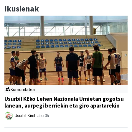
Ikusienak
Komunitatea
Usurbil KEko Lehen Nazionala Urnietan gogotsu
lanean, aurpegi berriekin eta giro apartarekin
Usurbil Kirol
abu 05