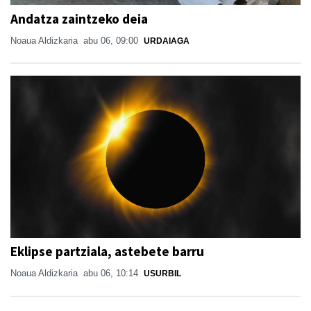
Andatza zaintzeko deia
Noaua Aldizkaria
abu 06, 09:00
URDAIAGA
Eklipse partziala, astebete barru
Noaua Aldizkaria
abu 06, 10:14
USURBIL