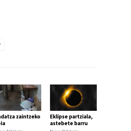
datza zaintzeko
Eklipse partziala,
ia
astebete barru