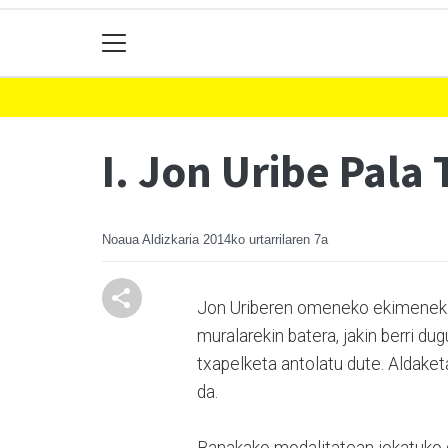
I. Jon Uribe Pala
Noaua Aldizkaria
2014ko urtarrilaren 7a
Jon Uriberen omeneko ekimenek ez
muralarekin batera, jakin berri 
txapelketa antolatu dute. Aldaketa
da.