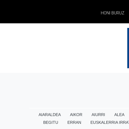
HONI BURUZ
AIARALDEA
AIKOR
AIURRI
ALEA
BEGITU
ERRAN
EUSKALERRIA IRRA