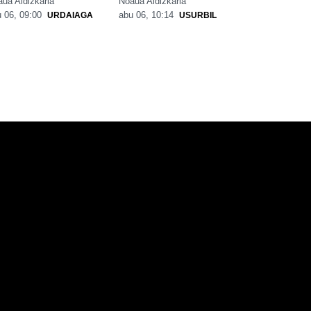
ua Aldizkaria
Noaua Aldizkaria
 06, 09:00
abu 06, 10:14
URDAIAGA
USURBIL