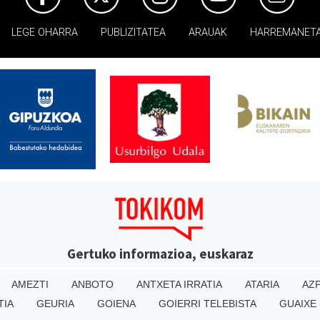
LEGE OHARRA
PUBLIZITATEA
ARAUAK
HARREMANET
Gertuko informazioa, euskaraz
AMEZTI
ANBOTO
ANTXETA IRRATIA
ATARIA
AZP
TIA
GEURIA
GOIENA
GOIERRI TELEBISTA
GUAIXE