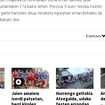
den txapelketa honetarako izena eman daiteke jada.
rtarrilaren 21a baino lehen. Prezioa, 5 euro. Neska mutilei
 parte hartzeko dirua, neurketa egunetan eman beharko da.
katuko dira.
Erantzun
Jaien amaiera
Hurrengo geltokia
An
izerdi patsetan,
Atxegalde, udako
de
herri kirolen
festen errondan