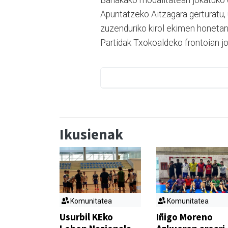
Banakako modalitatean jokatuko 
Apuntatzeko Aitzagara gerturatu, u
zuzenduriko kirol ekimen honetan
Partidak Txokoaldeko frontoian jo
Ikusienak
Komunitatea
Komunitatea
Usurbil KEko
Iñigo Moreno