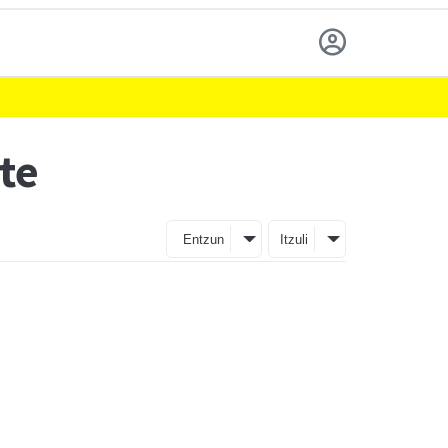
te
Entzun
Itzuli