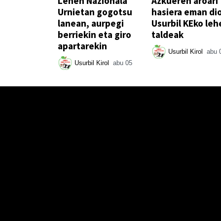
Lehen Nazionala
Azkueren aroari
Urnietan gogotsu
hasiera eman di
lanean, aurpegi
Usurbil KEko leh
berriekin eta giro
taldeak
apartarekin
Usurbil Kirol
abu 
Usurbil Kirol
abu 05