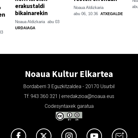
Noa
erakustaldi
o
abu
Noaua Aldizkaria
bikainarekin
en
abu 06, 10:36
ATXEGALDE
Noaua Aldizkaria
abu 03
URDAIAGA
03
Noaua Kultur Elkartea
Bordaberri 3 Eguzkitzaldea - 20170 Usurbil
Tf: 943 360 321 | erredakzioa@noaua.eus
Codesyntaxek garatua