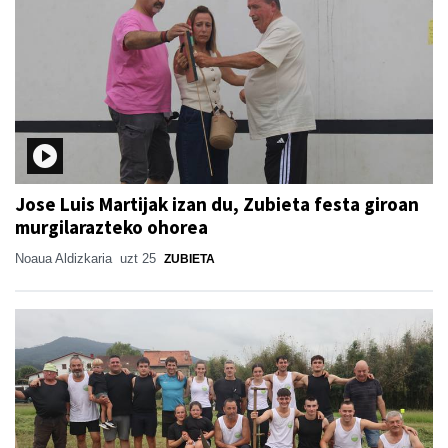
Jose Luis Martijak izan du, Zubieta festa giroan
murgilarazteko ohorea
Noaua Aldizkaria
uzt 25
ZUBIETA