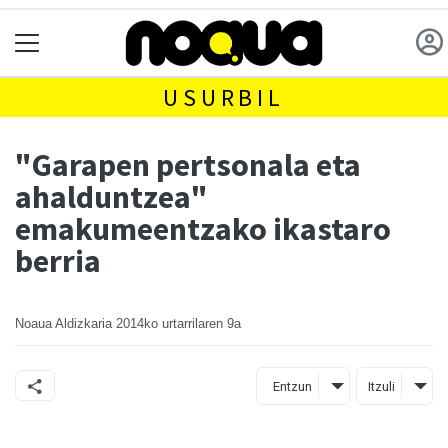
USURBIL
"Garapen pertsonala eta
ahalduntzea"
emakumeentzako ikastaro
berria
Noaua Aldizkaria
2014ko urtarrilaren 9a
Entzun
Itzuli