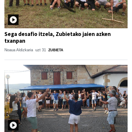
Sega desafio itzela, Zubietako jaien azken
txanpan
Noaua Aldizkaria
uzt 31
ZUBIETA