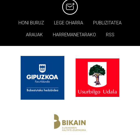
HONI BURUZ
LEGE OHARRA
PUBLIZITATEA
ARAUAK
HARREMANETARAKO
RSS