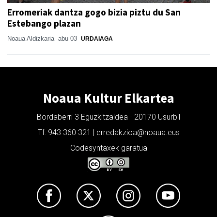
Erromeriak dantza gogo bizia piztu du San
Estebango plazan
Noaua Aldizkaria
abu 03
URDAIAGA
Noaua Kultur Elkartea
Bordaberri 3 Eguzkitzaldea - 20170 Usurbil
Tf: 943 360 321 | erredakzioa@noaua.eus
Codesyntaxek garatua