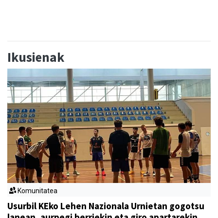
Ikusienak
Komunitatea
Usurbil KEko Lehen Nazionala Urnietan gogotsu
lanean, aurpegi berriekin eta giro apartarekin