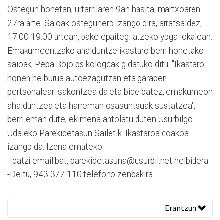
Ostegun honetan, urtarrilaren 9an hasita, martxoaren
27ra arte. Saioak ostegunero izango dira, arratsaldez,
17:00-19:00 artean, bake epaitegi atzeko yoga lokalean.
Emakumeentzako ahalduntze ikastaro berri honetako
saioak, Pepa Bojo psikologoak gidatuko ditu. "Ikastaro
honen helburua autoezagutzan eta garapen
pertsonalean sakontzea da eta bide batez, emakumeon
ahalduntzea eta harreman osasuntsuak sustatzea",
berri eman dute, ekimena antolatu duten Usurbilgo
Udaleko Parekidetasun Sailetik. Ikastaroa doakoa
izango da. Izena emateko:
-Idatzi email bat, parekidetasuna@usurbil.net helbidera.
-Deitu, 943 377 110 telefono zenbakira.
Erantzun