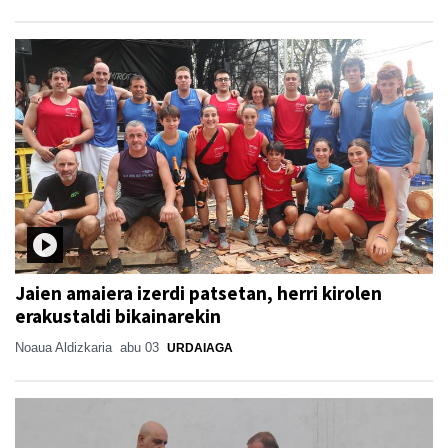
Jaien amaiera izerdi patsetan, herri kirolen
erakustaldi bikainarekin
Noaua Aldizkaria
abu 03
URDAIAGA