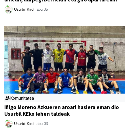
Usurbil Kirol
abu 05
Komunitatea
Iñigo Moreno Azkueren aroari hasiera eman dio
Usurbil KEko lehen taldeak
Usurbil Kirol
abu 03