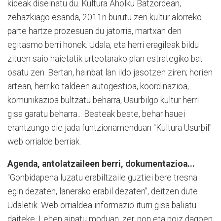
kideak diseinatu du. Kultura Aholku Batzordean,
zehazkiago esanda, 2011n burutu zen kultur alorreko
parte hartze prozesuan du jatorria, martxan den
egitasmo berri honek. Udala, eta herri eragileak bildu
zituen saio haietatik urteotarako plan estrategiko bat
osatu zen. Bertan, hainbat lan ildo jasotzen ziren; horien
artean, herriko taldeen autogestioa, koordinazioa,
komunikazioa bultzatu beharra, Usurbilgo kultur herri
gisa garatu beharra... Besteak beste, behar hauei
erantzungo die jada funtzionamenduan "Kultura Usurbil"
web orrialde berriak.
Agenda, antolatzaileen berri, dokumentazioa...
"Gonbidapena luzatu erabiltzaile guztiei bere tresna
egin dezaten, lanerako erabil dezaten", deitzen dute
Udaletik. Web orrialdea informazio iturri gisa baliatu
daiteke. Lehen aipatu moduan, zer, non eta noiz dagoen