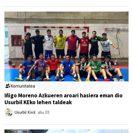
Komunitatea
Iñigo Moreno Azkueren aroari hasiera eman dio
Usurbil KEko lehen taldeak
Usurbil Kirol
abu 03