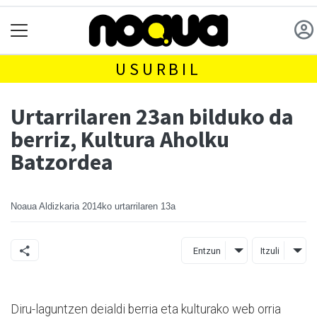
USURBIL
Urtarrilaren 23an bilduko da
berriz, Kultura Aholku
Batzordea
Noaua Aldizkaria
2014ko urtarrilaren 13a
Entzun
Itzuli
Diru-laguntzen deialdi berria eta kulturako web orria