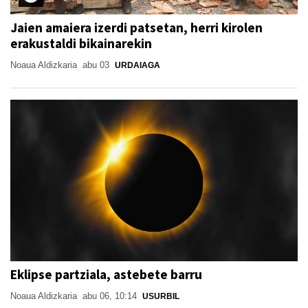
Jaien amaiera izerdi patsetan, herri kirolen
erakustaldi bikainarekin
Noaua Aldizkaria
abu 03
URDAIAGA
Eklipse partziala, astebete barru
Noaua Aldizkaria
abu 06, 10:14
USURBIL