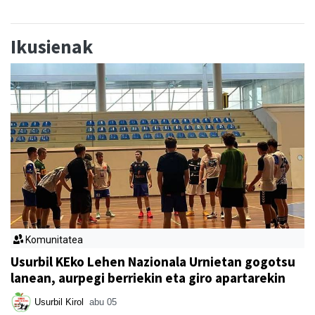
Ikusienak
Komunitatea
Usurbil KEko Lehen Nazionala Urnietan gogotsu
lanean, aurpegi berriekin eta giro apartarekin
Usurbil Kirol
abu 05