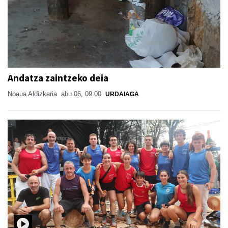
Andatza zaintzeko deia
Noaua Aldizkaria
abu 06, 09:00
URDAIAGA