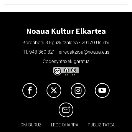
Noaua Kultur Elkartea
Bordaberri 3 Eguzkitzaldea - 20170 Usurbil
Tf: 943 360 321 | erredakzioa@noaua.eus
Codesyntaxek garatua
HONI BURUZ
LEGE OHARRA
PUBLIZITATEA