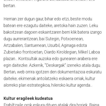
bertan.
Herrian zer dugun gaur, bihar edo etzi, beste modu
batean ere ezagutu daiteke, aretoka hain zuzen. Leku
bakoitzean dagoen eskaintzaren berri klik batera izango
dugu aurrerantzean; bai Sutegin, Potxoenean,
Artzabalen, Santuenean, Usurbil, Aginaga edota
Zubietako frontoietan, Oiardo Kiroldegian, Mikel Laboa
plazan... Kontsultak auzoka edo gunearen arabera ere
egin daitezke. Azkenik, "Deskargak" izeneko atala dugu.
Bertan, web orrira igotzen den dokumentazioa eskuratu
daiteke; ekimenak antolatzeko eskaera orriak, kultur
alorreko plan estrategikoa, hileroko kultur agenda...
Kultur eragileek kudeatua
Erabiltzaile orok eskura dituen atalak dira horiek. Baina