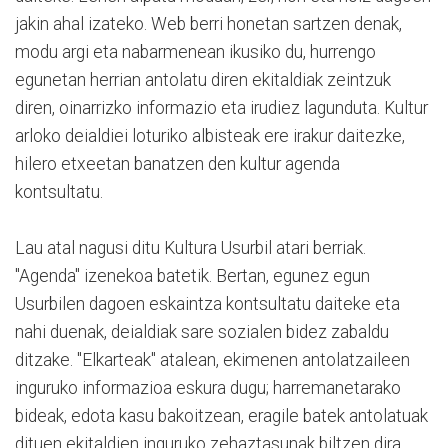
jakin ahal izateko. Web berri honetan sartzen denak,
modu argi eta nabarmenean ikusiko du, hurrengo
egunetan herrian antolatu diren ekitaldiak zeintzuk
diren, oinarrizko informazio eta irudiez lagunduta. Kultur
arloko deialdiei loturiko albisteak ere irakur daitezke,
hilero etxeetan banatzen den kultur agenda
kontsultatu.
Lau atal nagusi ditu Kultura Usurbil atari berriak.
"Agenda" izenekoa batetik. Bertan, egunez egun
Usurbilen dagoen eskaintza kontsultatu daiteke eta
nahi duenak, deialdiak sare sozialen bidez zabaldu
ditzake. "Elkarteak" atalean, ekimenen antolatzaileen
inguruko informazioa eskura dugu; harremanetarako
bideak, edota kasu bakoitzean, eragile batek antolatuak
dituen ekitaldien inguruko zehaztasunak biltzen dira