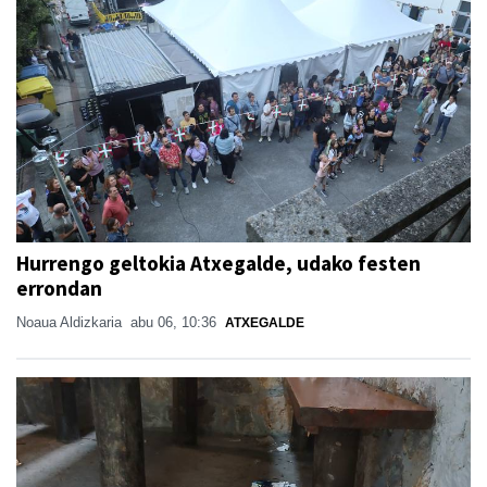
Hurrengo geltokia Atxegalde, udako festen
errondan
Noaua Aldizkaria
abu 06, 10:36
ATXEGALDE