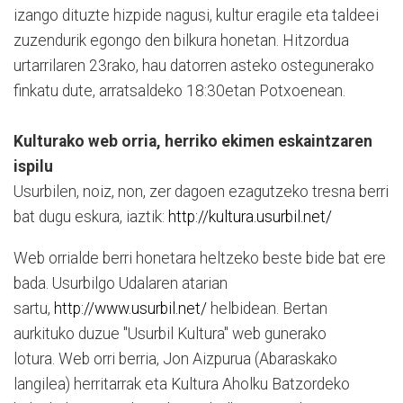
izango dituzte hizpide nagusi, kultur eragile eta taldeei
zuzendurik egongo den bilkura honetan. Hitzordua
urtarrilaren 23rako, hau datorren asteko ostegunerako
finkatu dute, arratsaldeko 18:30etan Potxoenean.
Kulturako web orria, herriko ekimen eskaintzaren
ispilu
Usurbilen, noiz, non, zer dagoen ezagutzeko tresna berri
bat dugu eskura, iaztik:
http://kultura.usurbil.net/
Web orrialde berri honetara heltzeko beste bide bat ere
bada. Usurbilgo Udalaren atarian
sartu,
http://www.usurbil.net/
helbidean. Bertan
aurkituko duzue "Usurbil Kultura" web gunerako
lotura. Web orri berria, Jon Aizpurua (Abaraskako
langilea) herritarrak eta Kultura Aholku Batzordeko