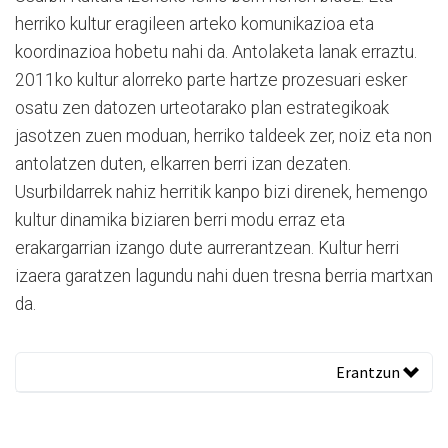
herriko kultur eragileen arteko komunikazioa eta
koordinazioa hobetu nahi da. Antolaketa lanak erraztu.
2011ko kultur alorreko parte hartze prozesuari esker
osatu zen datozen urteotarako plan estrategikoak
jasotzen zuen moduan, herriko taldeek zer, noiz eta non
antolatzen duten, elkarren berri izan dezaten.
Usurbildarrek nahiz herritik kanpo bizi direnek, hemengo
kultur dinamika biziaren berri modu erraz eta
erakargarrian izango dute aurrerantzean. Kultur herri
izaera garatzen lagundu nahi duen tresna berria martxan
da.
Erantzun