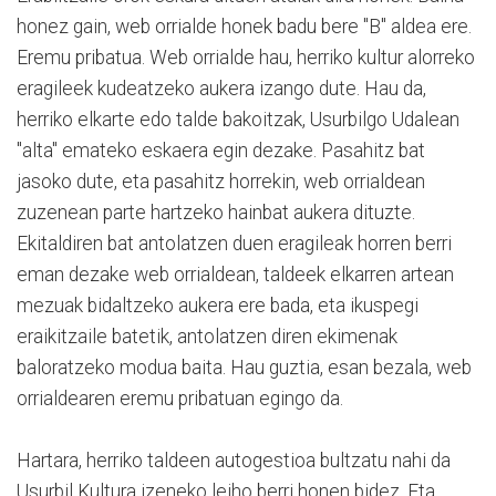
honez gain, web orrialde honek badu bere "B" aldea ere.
Eremu pribatua. Web orrialde hau, herriko kultur alorreko
eragileek kudeatzeko aukera izango dute. Hau da,
herriko elkarte edo talde bakoitzak, Usurbilgo Udalean
"alta" emateko eskaera egin dezake. Pasahitz bat
jasoko dute, eta pasahitz horrekin, web orrialdean
zuzenean parte hartzeko hainbat aukera dituzte.
Ekitaldiren bat antolatzen duen eragileak horren berri
eman dezake web orrialdean, taldeek elkarren artean
mezuak bidaltzeko aukera ere bada, eta ikuspegi
eraikitzaile batetik, antolatzen diren ekimenak
baloratzeko modua baita. Hau guztia, esan bezala, web
orrialdearen eremu pribatuan egingo da.
Hartara, herriko taldeen autogestioa bultzatu nahi da
Usurbil Kultura izeneko leiho berri honen bidez. Eta