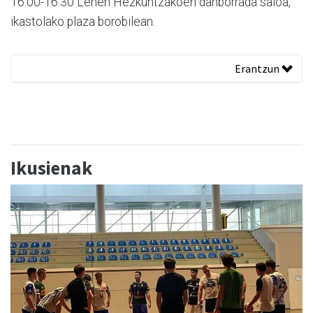
16:00-16:30 Lehen Hezkuntzakoen danborrada saioa,
ikastolako plaza borobilean.
Erantzun
Ikusienak