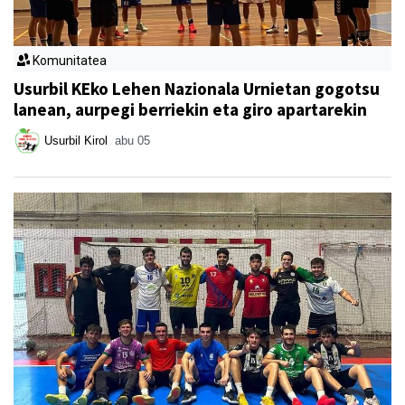
Komunitatea
Usurbil KEko Lehen Nazionala Urnietan gogotsu
lanean, aurpegi berriekin eta giro apartarekin
Usurbil Kirol
abu 05