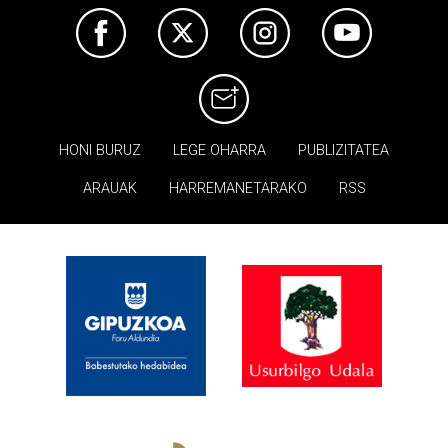
HONI BURUZ
LEGE OHARRA
PUBLIZITATEA
ARAUAK
HARREMANETARAKO
RSS