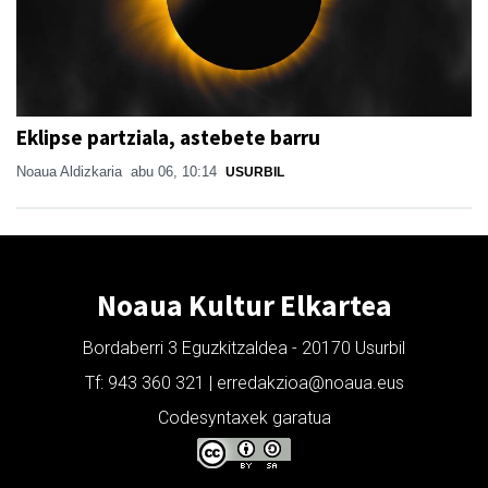
Eklipse partziala, astebete barru
Noaua Aldizkaria
abu 06, 10:14
USURBIL
Noaua Kultur Elkartea
Bordaberri 3 Eguzkitzaldea - 20170 Usurbil
Tf: 943 360 321 | erredakzioa@noaua.eus
Codesyntaxek garatua