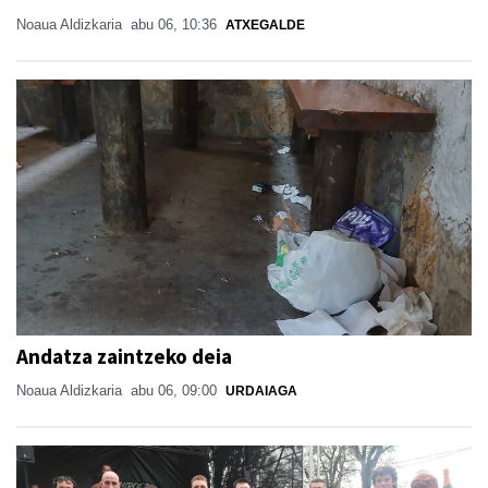
Noaua Aldizkaria
abu 06, 10:36
ATXEGALDE
Andatza zaintzeko deia
Noaua Aldizkaria
abu 06, 09:00
URDAIAGA