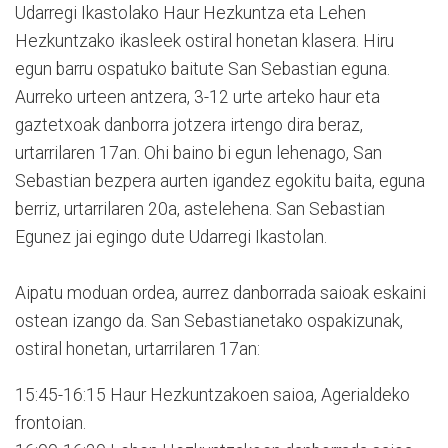
Udarregi Ikastolako Haur Hezkuntza eta Lehen
Hezkuntzako ikasleek ostiral honetan klasera. Hiru
egun barru ospatuko baitute San Sebastian eguna.
Aurreko urteen antzera, 3-12 urte arteko haur eta
gaztetxoak danborra jotzera irtengo dira beraz,
urtarrilaren 17an. Ohi baino bi egun lehenago, San
Sebastian bezpera aurten igandez egokitu baita, eguna
berriz, urtarrilaren 20a, astelehena. San Sebastian
Egunez jai egingo dute Udarregi Ikastolan.
Aipatu moduan ordea, aurrez danborrada saioak eskaini
ostean izango da. San Sebastianetako ospakizunak,
ostiral honetan, urtarrilaren 17an:
15:45-16:15 Haur Hezkuntzakoen saioa, Agerialdeko
frontoian.