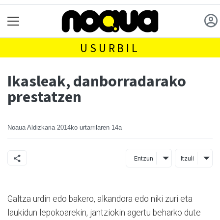
USURBIL
Ikasleak, danborradarako
prestatzen
Noaua Aldizkaria
2014ko urtarrilaren 14a
Entzun
Itzuli
Galtza urdin edo bakero, alkandora edo niki zuri eta
laukidun lepokoarekin, jantziokin agertu beharko dute