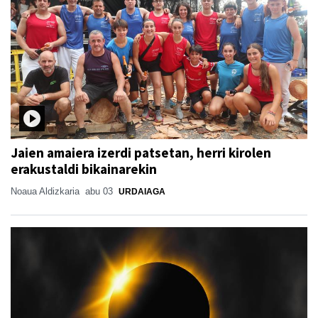
Jaien amaiera izerdi patsetan, herri kirolen
erakustaldi bikainarekin
Noaua Aldizkaria
abu 03
URDAIAGA