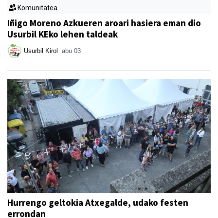
Komunitatea
Iñigo Moreno Azkueren aroari hasiera eman dio
Usurbil KEko lehen taldeak
Usurbil Kirol
abu 03
Hurrengo geltokia Atxegalde, udako festen
errondan