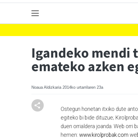
Igandeko mendi t
emateko azken e
Noaua Aldizkaria
2014ko urtarrilaren 23a
Ostegun honetan itxiko dute antol
egiteko bi bide dituzue; Kirolpro
duen orrialdera joanda. Web orri 
hemen:
www.kirolprobak.com
web