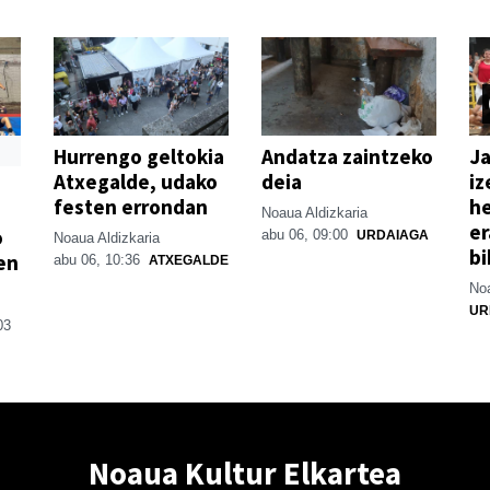
Hurrengo geltokia
Andatza zaintzeko
Ja
Atxegalde, udako
deia
iz
festen errondan
he
Noaua Aldizkaria
er
o
abu 06, 09:00
URDAIAGA
Noaua Aldizkaria
bi
en
abu 06, 10:36
ATXEGALDE
Noa
UR
03
Noaua Kultur Elkartea