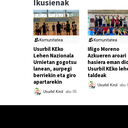
Ikusienak
Komunitatea
Komunitatea
Usurbil KEko
Iñigo Moreno
Lehen Nazionala
Azkueren aroari
Urnietan gogotsu
hasiera eman di
lanean, aurpegi
Usurbil KEko leh
berriekin eta giro
taldeak
apartarekin
Usurbil Kirol
abu 
Usurbil Kirol
abu 05