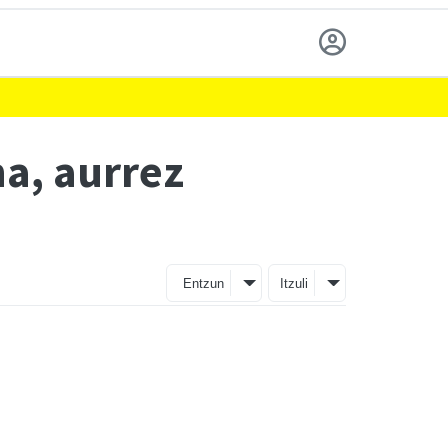
a, aurrez
Entzun
Itzuli