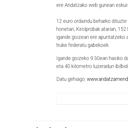
ere Andatzako web gunean eskura
12 euro ordaindu beharko dituzte
honetan, Kirolprobak atarian, 152
igande goizean ere apuntatzeko a
truke federatu gabekoek.
Igande goizeko 9:30ean hasiko da
eta 40 kilometro luzeradun ibilbi
Datu gehiago:
www.andatzamendi