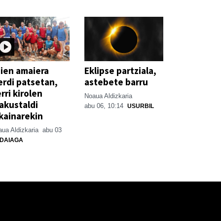
ien amaiera
Eklipse partziala,
erdi patsetan,
astebete barru
rri kirolen
Noaua Aldizkaria
akustaldi
abu 06, 10:14
USURBIL
kainarekin
ua Aldizkaria
abu 03
DAIAGA