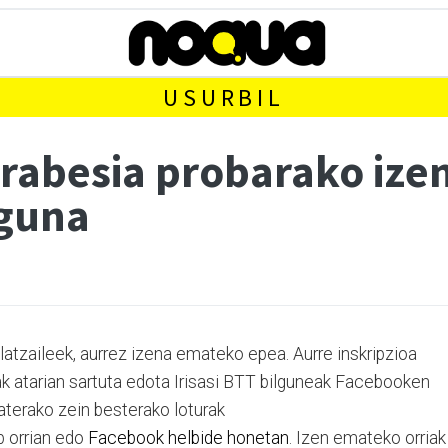
USURBIL
rabesia probarako izen
guna
atzaileek, aurrez izena emateko epea. Aurre inskripzioa
bak atarian sartuta edota Irisasi BTT bilguneak Facebooken
baterako zein besterako loturak
 orrian edo
Facebook helbide honetan
. Izen emateko orriak