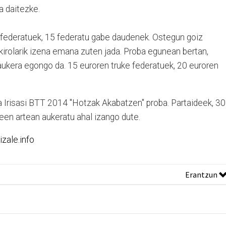
 daitezke.
 federatuek, 15 federatu gabe daudenek. Ostegun goiz
 kirolarik izena emana zuten jada. Proba egunean bertan,
ukera egongo da. 15 euroren truke federatuek, 20 euroren
 Irisasi BTT 2014 "Hotzak Akabatzen" proba. Partaideek, 30
deen artean aukeratu ahal izango dute.
zale.info
Erantzun