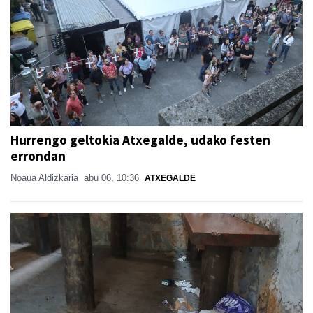
Hurrengo geltokia Atxegalde, udako festen
errondan
Noaua Aldizkaria
abu 06, 10:36
ATXEGALDE