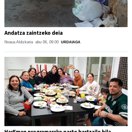
Andatza zaintzeko deia
Noaua Aldizkaria
abu 06, 09:00
URDAIAGA
HarEman programarako parte hartzaile bila