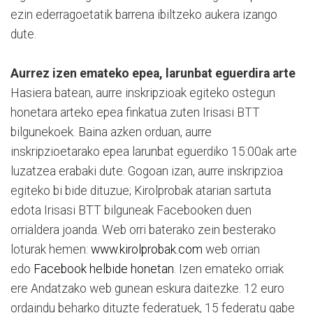
ezin ederragoetatik barrena ibiltzeko aukera izango
dute.
Aurrez izen emateko epea, larunbat eguerdira arte
Hasiera batean, aurre inskripzioak egiteko ostegun
honetara arteko epea finkatua zuten Irisasi BTT
bilgunekoek. Baina azken orduan, aurre
inskripzioetarako epea larunbat eguerdiko 15:00ak arte
luzatzea erabaki dute. Gogoan izan, aurre inskripzioa
egiteko bi bide dituzue; Kirolprobak atarian sartuta
edota Irisasi BTT bilguneak Facebooken duen
orrialdera joanda. Web orri baterako zein besterako
loturak hemen:
www.kirolprobak.com
web orrian
edo
Facebook helbide honetan
. Izen emateko orriak
ere Andatzako web gunean eskura daitezke. 12 euro
ordaindu beharko dituzte federatuek, 15 federatu gabe