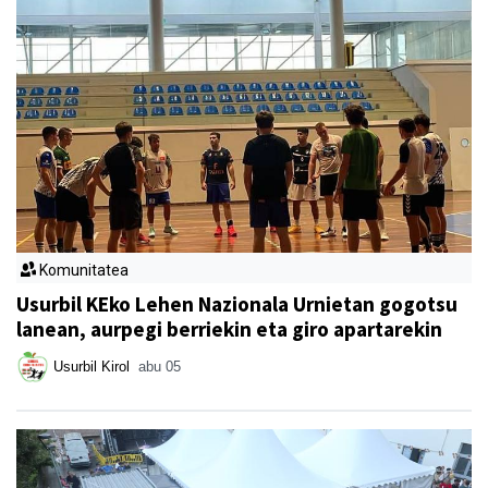
Komunitatea
Usurbil KEko Lehen Nazionala Urnietan gogotsu
lanean, aurpegi berriekin eta giro apartarekin
Usurbil Kirol
abu 05