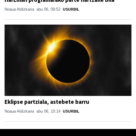
Noaua Aldizkaria
abu 06, 09:52
USURBIL
Eklipse partziala, astebete barru
Noaua Aldizkaria
abu 06, 10:14
USURBIL