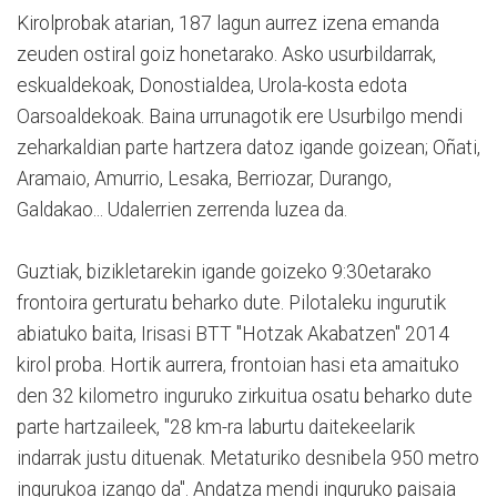
Kirolprobak atarian, 187 lagun aurrez izena emanda
zeuden ostiral goiz honetarako. Asko usurbildarrak,
eskualdekoak, Donostialdea, Urola-kosta edota
Oarsoaldekoak. Baina urrunagotik ere Usurbilgo mendi
zeharkaldian parte hartzera datoz igande goizean; Oñati,
Aramaio, Amurrio, Lesaka, Berriozar, Durango,
Galdakao... Udalerrien zerrenda luzea da.
Guztiak, bizikletarekin igande goizeko 9:30etarako
frontoira gerturatu beharko dute. Pilotaleku ingurutik
abiatuko baita, Irisasi BTT "Hotzak Akabatzen" 2014
kirol proba. Hortik aurrera, frontoian hasi eta amaituko
den 32 kilometro inguruko zirkuitua osatu beharko dute
parte hartzaileek, "28 km-ra laburtu daitekeelarik
indarrak justu dituenak. Metaturiko desnibela 950 metro
ingurukoa izango da". Andatza mendi inguruko paisaia