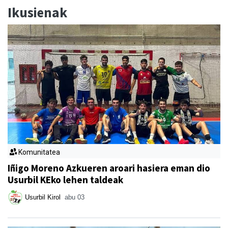
Ikusienak
Komunitatea
Iñigo Moreno Azkueren aroari hasiera eman dio
Usurbil KEko lehen taldeak
Usurbil Kirol
abu 03