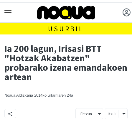
USURBIL
Ia 200 lagun, Irisasi BTT
"Hotzak Akabatzen"
probarako izena emandakoen
artean
Noaua Aldizkaria
2014ko urtarrilaren 24a
Entzun
Itzuli