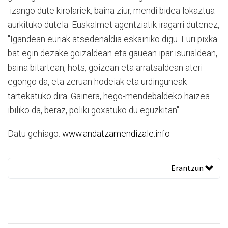
izango dute kirolariek, baina ziur, mendi bidea lokaztua
aurkituko dutela. Euskalmet agentziatik iragarri dutenez,
"Igandean euriak atsedenaldia eskainiko digu. Euri pixka
bat egin dezake goizaldean eta gauean ipar isurialdean,
baina bitartean, hots, goizean eta arratsaldean ateri
egongo da, eta zeruan hodeiak eta urdinguneak
tartekatuko dira. Gainera, hego-mendebaldeko haizea
ibiliko da, beraz, poliki goxatuko du eguzkitan".
Datu gehiago:
www.andatzamendizale.info
Erantzun