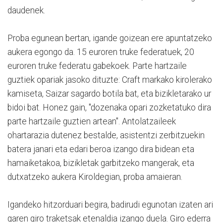
daudenek.
Proba egunean bertan, igande goizean ere apuntatzeko
aukera egongo da. 15 euroren truke federatuek, 20
euroren truke federatu gabekoek. Parte hartzaile
guztiek opariak jasoko dituzte: Craft markako kirolerako
kamiseta, Saizar sagardo botila bat, eta bizikletarako ur
bidoi bat. Honez gain, "dozenaka opari zozketatuko dira
parte hartzaile guztien artean". Antolatzaileek
ohartarazia dutenez bestalde, asistentzi zerbitzuekin
batera janari eta edari beroa izango dira bidean eta
hamaiketakoa, bizikletak garbitzeko mangerak, eta
dutxatzeko aukera Kiroldegian, proba amaieran.
Igandeko hitzorduari begira, badirudi egunotan izaten ari
garen giro traketsak etenaldia izango duela. Giro ederra