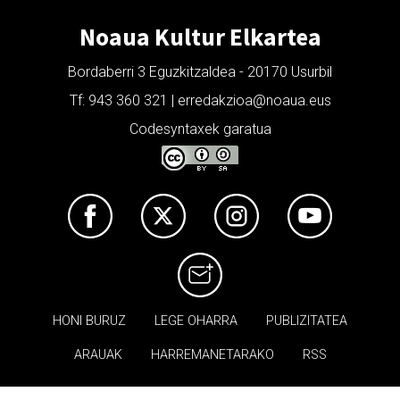
Noaua Kultur Elkartea
Bordaberri 3 Eguzkitzaldea - 20170 Usurbil
Tf: 943 360 321 | erredakzioa@noaua.eus
Codesyntaxek garatua
HONI BURUZ
LEGE OHARRA
PUBLIZITATEA
ARAUAK
HARREMANETARAKO
RSS