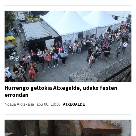
Hurrengo geltokia Atxegalde, udako festen
errondan
Noaua Aldizkaria
abu 06, 10:36
ATXEGALDE