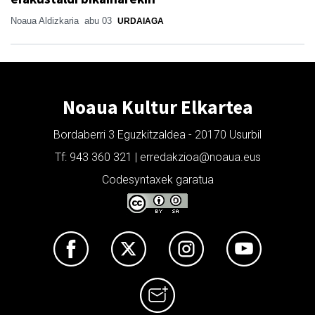
Noaua Aldizkaria
abu 03
URDAIAGA
Noaua Kultur Elkartea
Bordaberri 3 Eguzkitzaldea - 20170 Usurbil
Tf: 943 360 321 | erredakzioa@noaua.eus
Codesyntaxek garatua