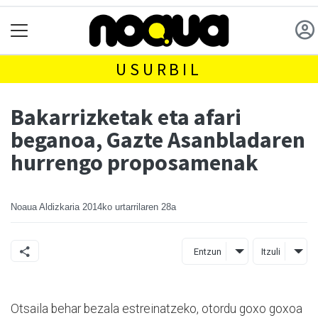
USURBIL
Bakarrizketak eta afari
beganoa, Gazte Asanbladaren
hurrengo proposamenak
Noaua Aldizkaria
2014ko urtarrilaren 28a
Entzun
Itzuli
Otsaila behar bezala estreinatzeko, otordu goxo goxoa