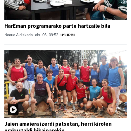
HarEman programarako parte hartzaile bila
Noaua Aldizkaria
abu 06, 09:52
USURBIL
Jaien amaiera izerdi patsetan, herri kirolen
erakustaldi bikainarekin