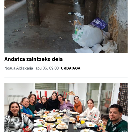
Andatza zaintzeko deia
Noaua Aldizkaria
abu 06, 09:00
URDAIAGA