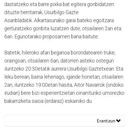
dastatzeko eta barre pixka bat egitera gonbidatzen
dituzte herritarrak, Usurbilgo Gazte
Asanbladatik. Alkartasunako garai bateko egoitzara
gerturatzeko gonbita luzatzen dute, otsailaren 2an eta
6an. Egunotarako proposamen bana baitute.
Batetik, hileroko afari beganoa borondatearen truke,
oraingoan, otsailaren 6an, datorren asteko ostegun
iluntzeko 20:30etatik aurrera Usurbilgo Gaztetxean. Eta
leku berean, baina lehenago, igande honetan, otsailaren
2an, iluntzeko 19:00etan hasita, Aitor Navarrok (ondoko
irudian) bere bizi esperientzietan oinarrituriko umorezko
bakarrizketa saioa (erdaraz) eskainiko du.
Erantzun