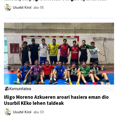
Usurbil Kirol
abu 05
Komunitatea
Iñigo Moreno Azkueren aroari hasiera eman dio
Usurbil KEko lehen taldeak
Usurbil Kirol
abu 03