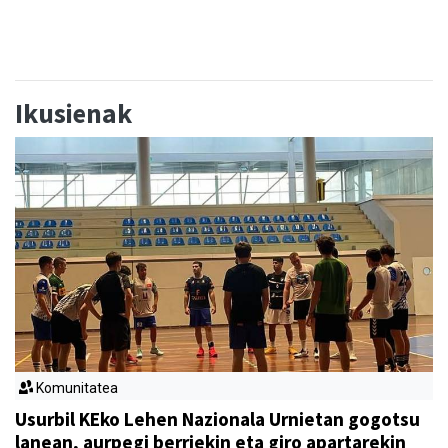
Ikusienak
Komunitatea
Usurbil KEko Lehen Nazionala Urnietan gogotsu
lanean, aurpegi berriekin eta giro apartarekin