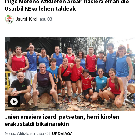
Iñigo Moreno Azkueren aroari hasiera eman dio
Usurbil KEko lehen taldeak
Usurbil Kirol
abu 03
Jaien amaiera izerdi patsetan, herri kirolen
erakustaldi bikainarekin
Noaua Aldizkaria
abu 03
URDAIAGA