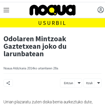
USURBIL
Odolaren Mintzoak
Gaztetxean joko du
larunbatean
Noaua Aldizkaria
2014ko urtarrilaren 28a
Entzun
Itzuli
Urrian plazaratu zuten diska berria aurkeztuko dute,