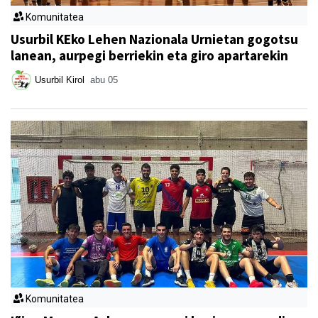
Komunitatea
Usurbil KEko Lehen Nazionala Urnietan gogotsu
lanean, aurpegi berriekin eta giro apartarekin
Usurbil Kirol
abu 05
Komunitatea