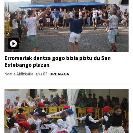
Erromeriak dantza gogo bizia piztu du San
Estebango plazan
Noaua Aldizkaria
abu 03
URDAIAGA