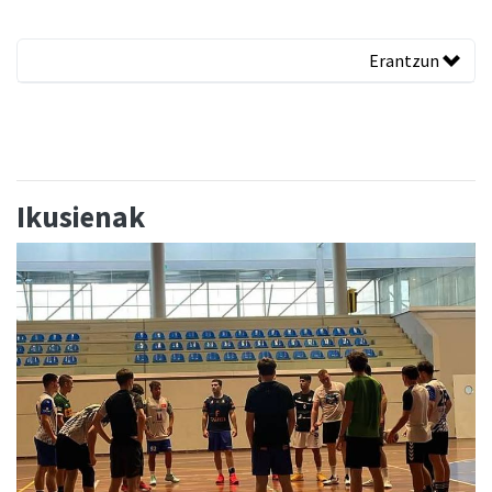
Erantzun
Ikusienak