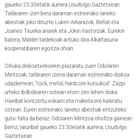
gaueko 23:30etatik aurrera Usurbilgo Gaztetxean.
Taldearen izen bera daraman estreinako laneko
abestiak joko dituzte Luken Arkarazok, Beñat eta
Joanes Txueka anaiek eta Jokin Irastorzak. Eurekin
batera, Malder taldekoak arituko dira Alkartasuna
kooperatibaren egoitza ohian.
Oihuka diskoetxekoekin plazaratu zuen Odolaren
Mintzoak, taldearen izena daraman estreinako diskoa
udazkenean, "rock, metal, hardcore kutsukoa". Zazpi
urteko ibilbidearen ostean etorri zen lehen diska.
Hainbat kontzertu eskaini eta maketa ere kaleratu
ostean. Euren estreinako laneko abestiak entzuteko
gutxi falta da beraz. Odolaren Mintzoa oholtza gainean
berriz, larunbat gaueko 23:30etatik aurrera, Usurbilgo
Gaztetxean.