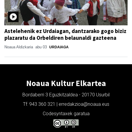
Astelehenik ez Urdaiagan, dantzarako gogo biziz
plazaratu da Orbeldiren belaunaldi gazteena
Noaua Aldizkaria
abu 03
URDAIAGA
Noaua Kultur Elkartea
Bordaberri 3 Eguzkitzaldea - 20170 Usurbil
Tf: 943 360 321 | erredakzioa@noaua.eus
Codesyntaxek garatua