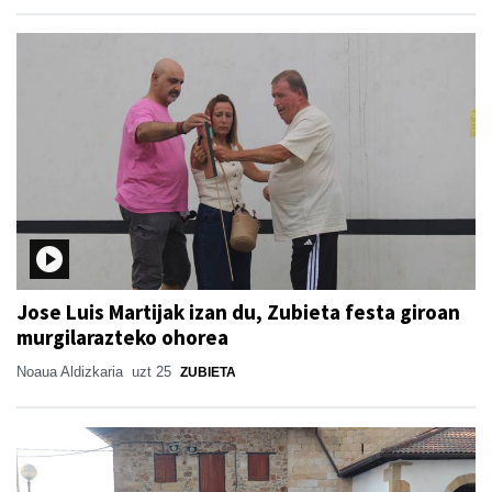
Jose Luis Martijak izan du, Zubieta festa giroan
murgilarazteko ohorea
Noaua Aldizkaria
uzt 25
ZUBIETA