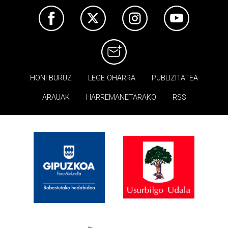
HONI BURUZ
LEGE OHARRA
PUBLIZITATEA
ARAUAK
HARREMANETARAKO
RSS