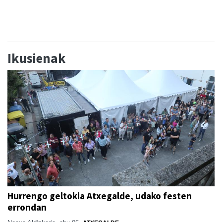
Ikusienak
Hurrengo geltokia Atxegalde, udako festen
errondan