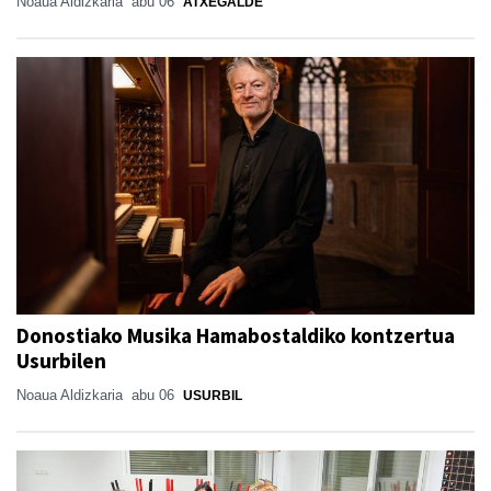
Noaua Aldizkaria
abu 06
ATXEGALDE
Donostiako Musika Hamabostaldiko kontzertua
Usurbilen
Noaua Aldizkaria
abu 06
USURBIL