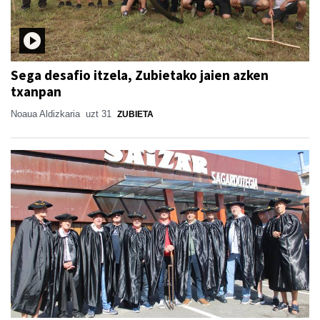
Sega desafio itzela, Zubietako jaien azken
txanpan
Noaua Aldizkaria
uzt 31
ZUBIETA