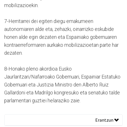
mobilizazioekin.
7-Herritarrei dei egiten diegu emakumeen
autonomiaren alde eta, zehazki, oinarrizko eskubide
honen alde egin dezaten eta Espainiako gobernuaren
kontraerreformaren aurkako mobilizazioetan parte har
dezaten.
8-Honako pleno akordioa Eusko
Jaurlaritzari/Nafarroako Gobernuari, Espainiar Estatuko
Gobernuari eta Justizia Ministro den Alberto Ruiz
Gallardoni eta Madrilgo kongresuko eta senatuko talde
parlamentari guztiei helaraziko zaie.
Erantzun