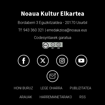
Noaua Kultur Elkartea
Bordaberri 3 Eguzkitzaldea - 20170 Usurbil
Tf: 943 360 321 | erredakzioa@noaua.eus
Codesyntaxek garatua
HONI BURUZ
LEGE OHARRA
PUBLIZITATEA
ARAUAK
HARREMANETARAKO
RSS