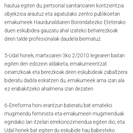
hautua egiten du, pertsonal sanitarioaren kontzientzia
objekzioa arautuz eta aipatutako zentro publikoetan
emakumeek Haurdunaldiaren Borondatezko Eteterako
duen eskubidea gauzatu ahal izateko beharrezkoak
diren talde profesionalak daudela bermatuz.
5-Udal honek, martxoaren 3ko 2/2010 legearen baitan
egiten den edozein aldaketa, emakumeentzat
oinarrizkoak eta berezkoak diren eskubideak zabaltzera
bideratu dadila eskatzen du, emakumeek ama izan ala
ez erabakitzeko ahalmena izan dezaten.
6-Erreforma honi erantzun bateratu bat emateko
mugimendu feminista eta emakumeen mugimenduak
egindako lan itzelari errekonozimendua egiten dio, eta
Udal honek bat egiten du eskubide hau babesteko