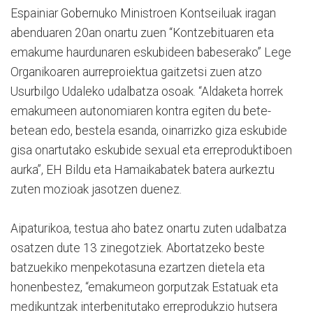
Espainiar Gobernuko Ministroen Kontseiluak iragan
abenduaren 20an onartu zuen “Kontzebituaren eta
emakume haurdunaren eskubideen babeserako” Lege
Organikoaren aurreproiektua gaitzetsi zuen atzo
Usurbilgo Udaleko udalbatza osoak. “Aldaketa horrek
emakumeen autonomiaren kontra egiten du bete-
betean edo, bestela esanda, oinarrizko giza eskubide
gisa onartutako eskubide sexual eta erreproduktiboen
aurka”, EH Bildu eta Hamaikabatek batera aurkeztu
zuten mozioak jasotzen duenez.
Aipaturikoa, testua aho batez onartu zuten udalbatza
osatzen dute 13 zinegotziek. Abortatzeko beste
batzuekiko menpekotasuna ezartzen dietela eta
honenbestez, “emakumeon gorputzak Estatuak eta
medikuntzak interbenitutako erreprodukzio hutsera