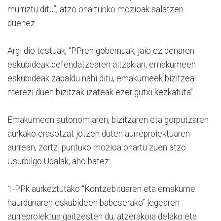
murriztu ditu”, atzo onarturiko mozioak salatzen
duenez.
Argi dio testuak, “PPren gobernuak, jaio ez denaren
eskubideak defendatzearen aitzakian, emakumeen
eskubideak zapaldu nahi ditu, emakumeek bizitzea
merezi duen bizitzak izateak ezer gutxi kezkatuta”.
Emakumeen autonomiaren, bizitzaren eta gorputzaren
aurkako erasotzat jotzen duten aurreproiektuaren
aurrean, zortzi puntuko mozioa onartu zuen atzo
Usurbilgo Udalak, aho batez:
1-PPk aurkeztutako “Kontzebituaren eta emakume
haurdunaren eskubideen babeserako” legearen
aurreproiektua gaitzesten du, atzerakoia delako eta