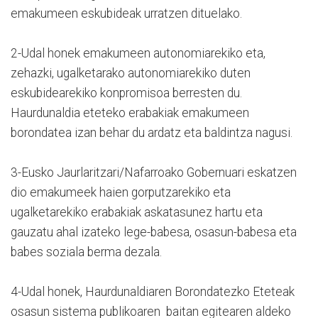
emakumeen eskubideak urratzen dituelako.
2-Udal honek emakumeen autonomiarekiko eta,
zehazki, ugalketarako autonomiarekiko duten
eskubidearekiko konpromisoa berresten du.
Haurdunaldia eteteko erabakiak emakumeen
borondatea izan behar du ardatz eta baldintza nagusi.
3-Eusko Jaurlaritzari/Nafarroako Gobernuari eskatzen
dio emakumeek haien gorputzarekiko eta
ugalketarekiko erabakiak askatasunez hartu eta
gauzatu ahal izateko lege-babesa, osasun-babesa eta
babes soziala berma dezala.
4-Udal honek, Haurdunaldiaren Borondatezko Eteteak
osasun sistema publikoaren baitan egitearen aldeko