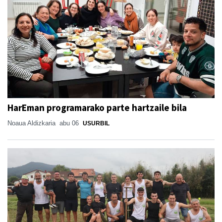
HarEman programarako parte hartzaile bila
Noaua Aldizkaria
abu 06
USURBIL