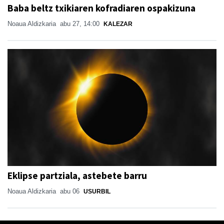
Baba beltz txikiaren kofradiaren ospakizuna
Noaua Aldizkaria
abu 27, 14:00
KALEZAR
Eklipse partziala, astebete barru
Noaua Aldizkaria
abu 06
USURBIL