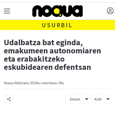
USURBIL
Udalbatza bat eginda,
emakumeen autonomiaren
eta erabakitzeko
eskubidearen defentsan
Noaua Aldizkaria
2014ko urtarrilaren 29a
Entzun
Itzuli