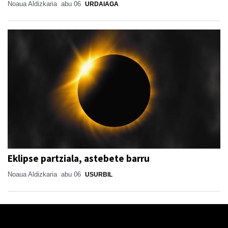
Noaua Aldizkaria
abu 06
URDAIAGA
Eklipse partziala, astebete barru
Noaua Aldizkaria
abu 06
USURBIL