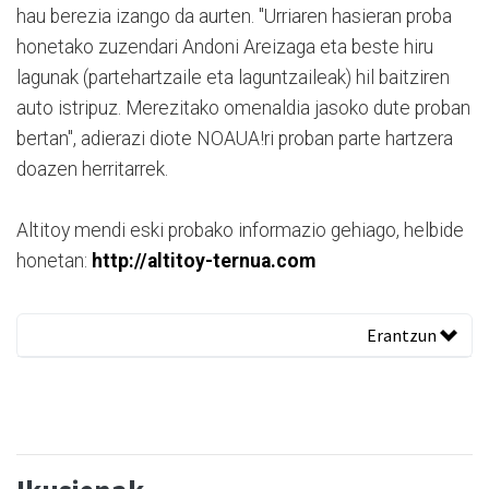
hau berezia izango da aurten. "Urriaren hasieran proba
honetako zuzendari Andoni Areizaga eta beste hiru
lagunak (partehartzaile eta laguntzaileak) hil baitziren
auto istripuz. Merezitako omenaldia jasoko dute proban
bertan", adierazi diote NOAUA!ri proban parte hartzera
doazen herritarrek.
Altitoy mendi eski probako informazio gehiago, helbide
honetan:
http://altitoy-ternua.com
Erantzun