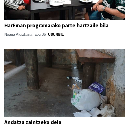
HarEman programarako parte hartzaile bila
Noaua Aldizkaria
abu 06
USURBIL
Andatza zaintzeko deia