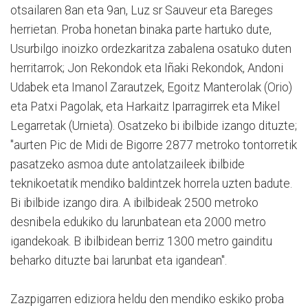
otsailaren 8an eta 9an, Luz sr Sauveur eta Bareges
herrietan. Proba honetan binaka parte hartuko dute,
Usurbilgo inoizko ordezkaritza zabalena osatuko duten
herritarrok; Jon Rekondok eta Iñaki Rekondok, Andoni
Udabek eta Imanol Zarautzek, Egoitz Manterolak (Orio)
eta Patxi Pagolak, eta Harkaitz Iparragirrek eta Mikel
Legarretak (Urnieta). Osatzeko bi ibilbide izango dituzte;
"aurten Pic de Midi de Bigorre 2877 metroko tontorretik
pasatzeko asmoa dute antolatzaileek ibilbide
teknikoetatik mendiko baldintzek horrela uzten badute.
Bi ibilbide izango dira. A ibilbideak 2500 metroko
desnibela edukiko du larunbatean eta 2000 metro
igandekoak. B ibilbidean berriz 1300 metro gainditu
beharko dituzte bai larunbat eta igandean".
Zazpigarren ediziora heldu den mendiko eskiko proba