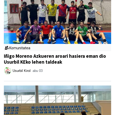
Komunitatea
Iñigo Moreno Azkueren aroari hasiera eman dio
Usurbil KEko lehen taldeak
Usurbil Kirol
abu 03