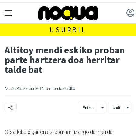
USURBIL
Altitoy mendi eskiko proban
parte hartzera doa herritar
talde bat
Noaua Aldizkaria
2014ko urtarrilaren 30a
Entzun
Itzuli
Otsaileko bigarren asteburuan izango da, hau da,