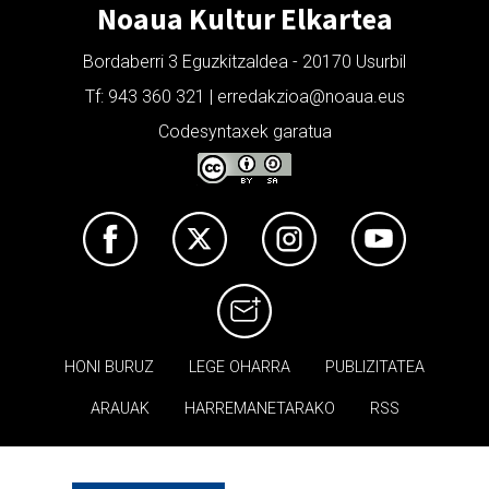
Noaua Kultur Elkartea
Bordaberri 3 Eguzkitzaldea - 20170 Usurbil
Tf: 943 360 321 | erredakzioa@noaua.eus
Codesyntaxek garatua
HONI BURUZ
LEGE OHARRA
PUBLIZITATEA
ARAUAK
HARREMANETARAKO
RSS