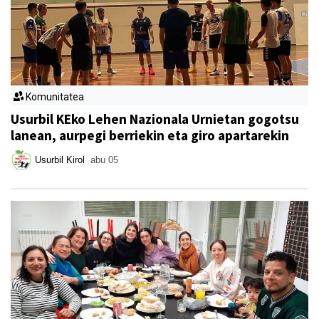
Komunitatea
Usurbil KEko Lehen Nazionala Urnietan gogotsu
lanean, aurpegi berriekin eta giro apartarekin
Usurbil Kirol
abu 05