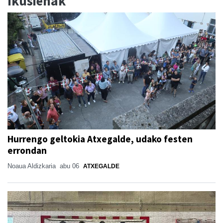
Ikusienak
Hurrengo geltokia Atxegalde, udako festen
errondan
Noaua Aldizkaria
abu 06
ATXEGALDE