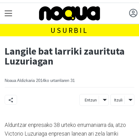
USURBIL
Langile bat larriki zaurituta
Luzuriagan
Noaua Aldizkaria
2014ko urtarrilaren 31
Entzun
Itzuli
Alduntzar enpresako 38 urteko errumaniarra da, atzo
Victorio Luzuriaga enpresan lanean ari zela larriki