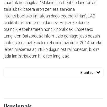
zauritutako langilea. "Makinen prebentzio lanetan ari
zela lubaki batera erori zen eta zainketa
intentsiboetako unitatean dago egoera larrian", LAB
sindikatuak berri eman duenez. Argitzeke daude
oraindik, ezbeharraren nondik norakoak. Enpresako
Langileen Batzordeak informazio gehiago jaso bezain
laster, jakinaraztekoak direla adierazi dute. 2014. urteko
lehen hilabetea agurtuko dugun ostiral honetan, bi dira
jada lan istripuetan hil diren langileak.
Erantzun
Ikusienak