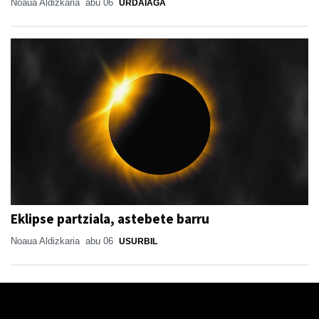
Noaua Aldizkaria
abu 06
URDAIAGA
Eklipse partziala, astebete barru
Noaua Aldizkaria
abu 06
USURBIL