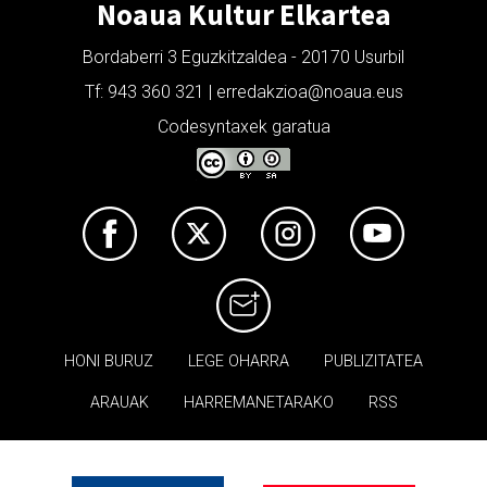
Noaua Kultur Elkartea
Bordaberri 3 Eguzkitzaldea - 20170 Usurbil
Tf: 943 360 321 | erredakzioa@noaua.eus
Codesyntaxek garatua
HONI BURUZ
LEGE OHARRA
PUBLIZITATEA
ARAUAK
HARREMANETARAKO
RSS