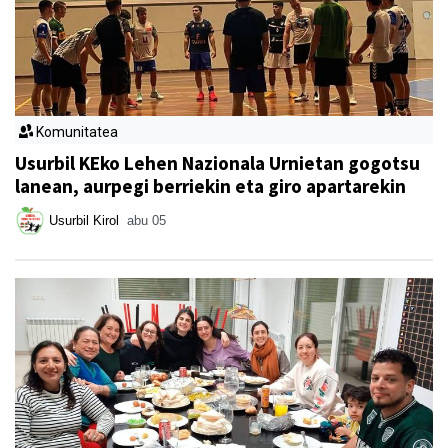
Komunitatea
Usurbil KEko Lehen Nazionala Urnietan gogotsu
lanean, aurpegi berriekin eta giro apartarekin
Usurbil Kirol
abu 05