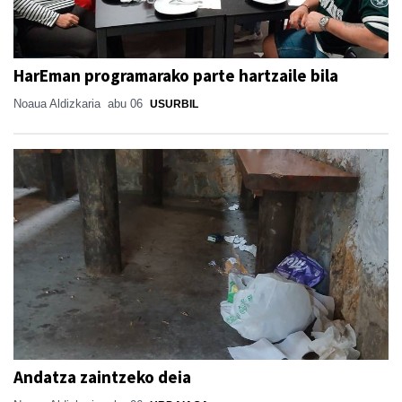
HarEman programarako parte hartzaile bila
Noaua Aldizkaria
abu 06
USURBIL
Andatza zaintzeko deia