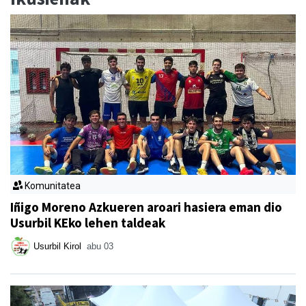
Komunitatea
Iñigo Moreno Azkueren aroari hasiera eman dio
Usurbil KEko lehen taldeak
Usurbil Kirol
abu 03