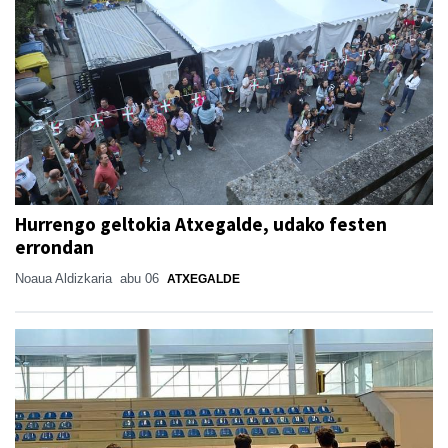
Hurrengo geltokia Atxegalde, udako festen
errondan
Noaua Aldizkaria
abu 06
ATXEGALDE