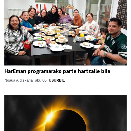
HarEman programarako parte hartzaile bila
Noaua Aldizkaria
abu 06
USURBIL