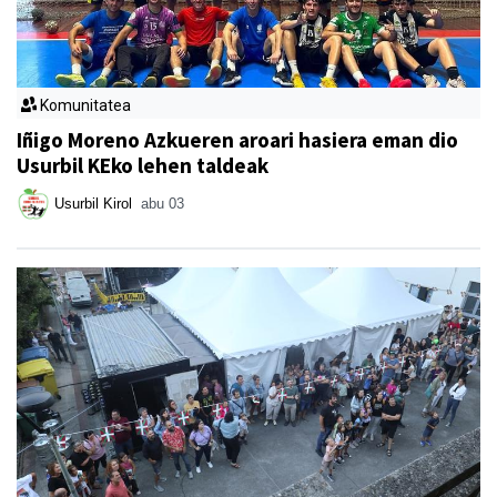
Komunitatea
Iñigo Moreno Azkueren aroari hasiera eman dio
Usurbil KEko lehen taldeak
Usurbil Kirol
abu 03