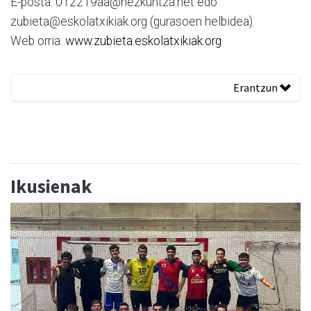
E-posta: 012219aa@hezkuntza.net edo
zubieta@eskolatxikiak.org (gurasoen helbidea).
Web orria:
www.zubieta.eskolatxikiak.org
Erantzun
Ikusienak