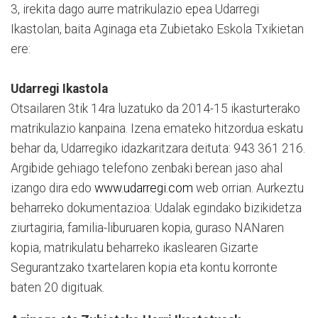
3, irekita dago aurre matrikulazio epea Udarregi
Ikastolan, baita Aginaga eta Zubietako Eskola Txikietan
ere:
Udarregi Ikastola
Otsailaren 3tik 14ra luzatuko da 2014-15 ikasturterako
matrikulazio kanpaina. Izena emateko hitzordua eskatu
behar da, Udarregiko idazkaritzara deituta: 943 361 216.
Argibide gehiago telefono zenbaki berean jaso ahal
izango dira edo
www.udarregi.com
web orrian. Aurkeztu
beharreko dokumentazioa: Udalak egindako bizikidetza
ziurtagiria, familia-liburuaren kopia, guraso NANaren
kopia, matrikulatu beharreko ikaslearen Gizarte
Segurantzako txartelaren kopia eta kontu korronte
baten 20 digituak.