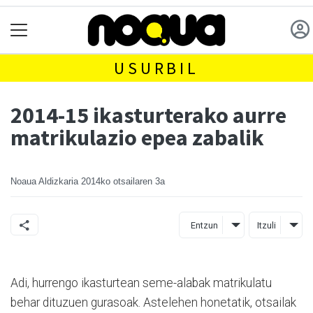
USURBIL
2014-15 ikasturterako aurre
matrikulazio epea zabalik
Noaua Aldizkaria
2014ko otsailaren 3a
Entzun
Itzuli
Adi, hurrengo ikasturtean seme-alabak matrikulatu
behar dituzuen gurasoak. Astelehen honetatik, otsailak