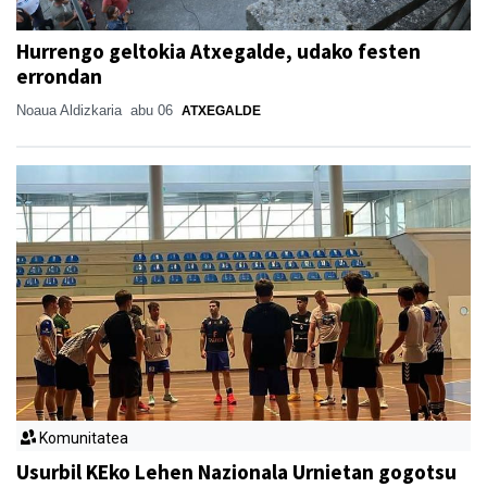
Hurrengo geltokia Atxegalde, udako festen
errondan
Noaua Aldizkaria
abu 06
ATXEGALDE
Komunitatea
Usurbil KEko Lehen Nazionala Urnietan gogotsu