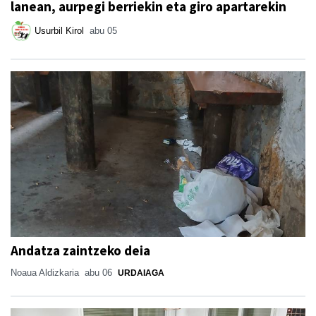
lanean, aurpegi berriekin eta giro apartarekin
Usurbil Kirol
abu 05
Andatza zaintzeko deia
Noaua Aldizkaria
abu 06
URDAIAGA