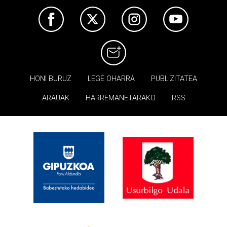
HONI BURUZ
LEGE OHARRA
PUBLIZITATEA
ARAUAK
HARREMANETARAKO
RSS