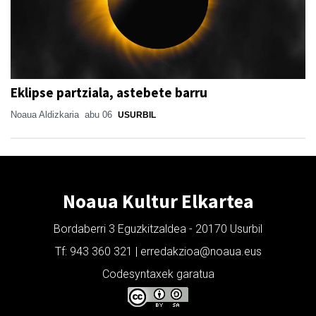
Eklipse partziala, astebete barru
Noaua Aldizkaria
abu 06
USURBIL
Noaua Kultur Elkartea
Bordaberri 3 Eguzkitzaldea - 20170 Usurbil
Tf: 943 360 321 | erredakzioa@noaua.eus
Codesyntaxek garatua