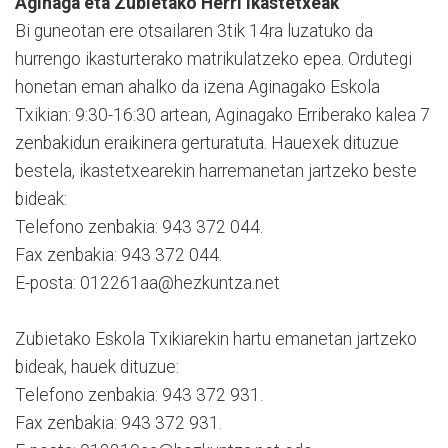
Aginaga eta Zubietako Herri Ikastetxeak
Bi guneotan ere otsailaren 3tik 14ra luzatuko da
hurrengo ikasturterako matrikulatzeko epea. Ordutegi
honetan eman ahalko da izena Aginagako Eskola
Txikian: 9:30-16:30 artean, Aginagako Erriberako kalea 7
zenbakidun eraikinera gerturatuta. Hauexek dituzue
bestela, ikastetxearekin harremanetan jartzeko beste
bideak:
Telefono zenbakia: 943 372 044.
Fax zenbakia: 943 372 044.
E-posta: 012261aa@hezkuntza.net
Zubietako Eskola Txikiarekin hartu emanetan jartzeko
bideak, hauek dituzue:
Telefono zenbakia: 943 372 931.
Fax zenbakia: 943 372 931.