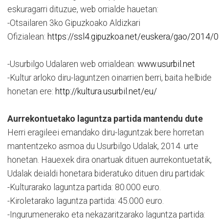
eskuragarri dituzue, web orrialde hauetan:
-Otsailaren 3ko Gipuzkoako Aldizkari
Ofizialean:
https://ssl4.gipuzkoa.net/euskera/gao/2014
-Usurbilgo Udalaren web orrialdean:
www.usurbil.net
-Kultur arloko diru-laguntzen oinarrien berri, baita helbide
honetan ere:
http://kultura.usurbil.net/eu/
Aurrekontuetako laguntza partida mantendu dute
Herri eragileei emandako diru-laguntzak bere horretan
mantentzeko asmoa du Usurbilgo Udalak, 2014. urte
honetan. Hauexek dira onartuak dituen aurrekontuetatik,
Udalak deialdi honetara bideratuko dituen diru partidak:
-Kulturarako laguntza partida: 80.000 euro.
-Kiroletarako laguntza partida: 45.000 euro.
-Ingurumenerako eta nekazaritzarako laguntza partida: