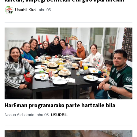
Usurbil Kirol
abu 05
HarEman programarako parte hartzaile bila
Noaua Aldizkaria
abu 06
USURBIL