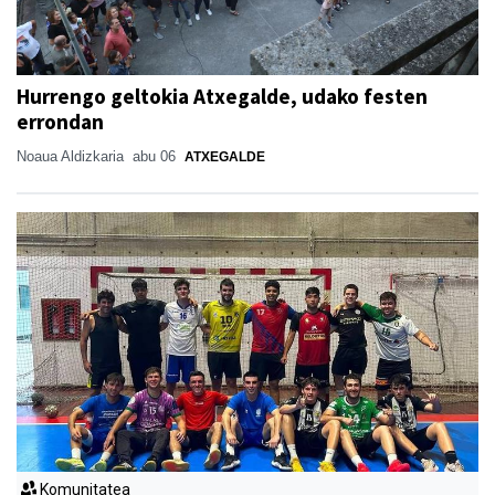
Hurrengo geltokia Atxegalde, udako festen
errondan
Noaua Aldizkaria
abu 06
ATXEGALDE
Komunitatea