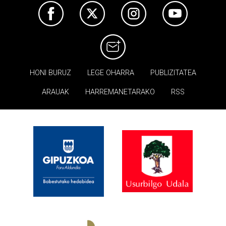
HONI BURUZ
LEGE OHARRA
PUBLIZITATEA
ARAUAK
HARREMANETARAKO
RSS