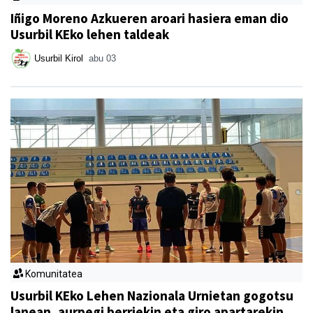
Iñigo Moreno Azkueren aroari hasiera eman dio
Usurbil KEko lehen taldeak
Usurbil Kirol
abu 03
Komunitatea
Usurbil KEko Lehen Nazionala Urnietan gogotsu
lanean, aurpegi berriekin eta giro apartarekin