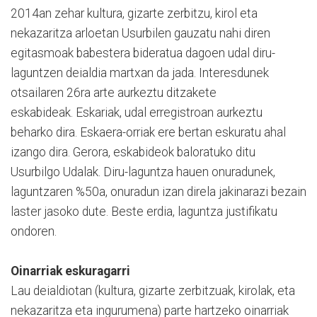
2014an zehar kultura, gizarte zerbitzu, kirol eta
nekazaritza arloetan Usurbilen gauzatu nahi diren
egitasmoak babestera bideratua dagoen udal diru-
laguntzen deialdia martxan da jada. Interesdunek
otsailaren 26ra arte aurkeztu ditzakete
eskabideak. Eskariak, udal erregistroan aurkeztu
beharko dira. Eskaera-orriak ere bertan eskuratu ahal
izango dira. Gerora, eskabideok baloratuko ditu
Usurbilgo Udalak. Diru-laguntza hauen onuradunek,
laguntzaren %50a, onuradun izan direla jakinarazi bezain
laster jasoko dute. Beste erdia, laguntza justifikatu
ondoren.
Oinarriak eskuragarri
Lau deialdiotan (kultura, gizarte zerbitzuak, kirolak, eta
nekazaritza eta ingurumena) parte hartzeko oinarriak