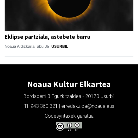
Eklipse partziala, astebete barru
Noaua Aldizkaria
abu 06
USURBIL
Noaua Kultur Elkartea
Bordaberri 3 Eguzkitzaldea - 20170 Usurbil
Tf: 943 360 321 | erredakzioa@noaua.eus
Codesyntaxek garatua