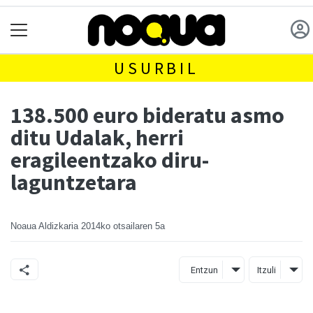
USURBIL
138.500 euro bideratu asmo
ditu Udalak, herri
eragileentzako diru-
laguntzetara
Noaua Aldizkaria
2014ko otsailaren 5a
Entzun
Itzuli