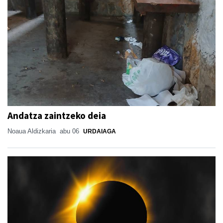
Andatza zaintzeko deia
Noaua Aldizkaria
abu 06
URDAIAGA