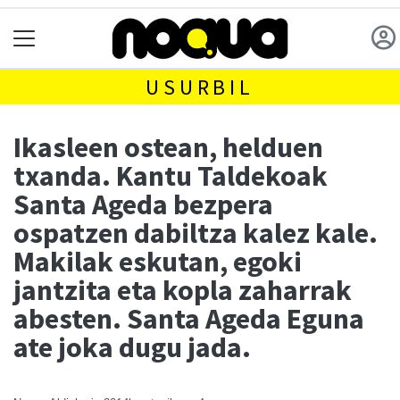
USURBIL
Ikasleen ostean, helduen
txanda. Kantu Taldekoak
Santa Ageda bezpera
ospatzen dabiltza kalez kale.
Makilak eskutan, egoki
jantzita eta kopla zaharrak
abesten. Santa Ageda Eguna
ate joka dugu jada.