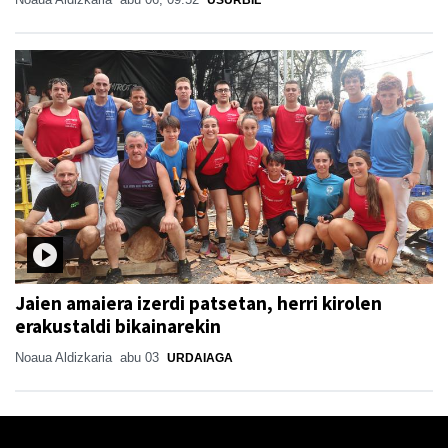
Jaien amaiera izerdi patsetan, herri kirolen
erakustaldi bikainarekin
Noaua Aldizkaria
abu 03
URDAIAGA