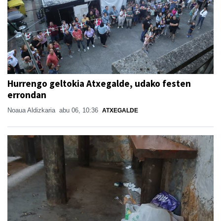
Hurrengo geltokia Atxegalde, udako festen
errondan
Noaua Aldizkaria
abu 06, 10:36
ATXEGALDE