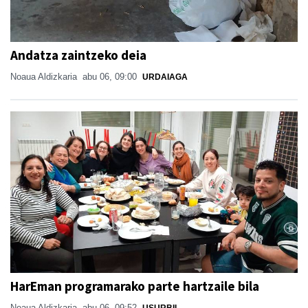
Andatza zaintzeko deia
Noaua Aldizkaria
abu 06, 09:00
URDAIAGA
HarEman programarako parte hartzaile bila
Noaua Aldizkaria
abu 06, 09:52
USURBIL