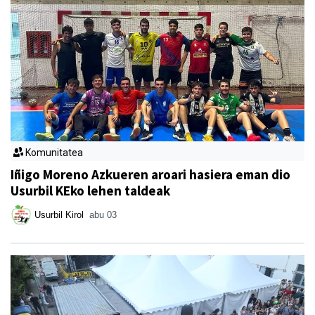
Komunitatea
Iñigo Moreno Azkueren aroari hasiera eman dio
Usurbil KEko lehen taldeak
Usurbil Kirol
abu 03