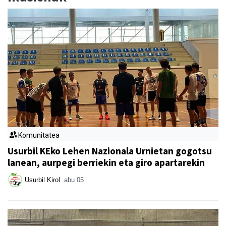
Komunitatea
Usurbil KEko Lehen Nazionala Urnietan gogotsu
lanean, aurpegi berriekin eta giro apartarekin
Usurbil Kirol
abu 05