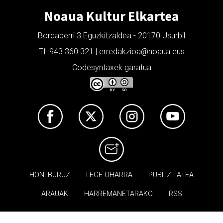
Noaua Kultur Elkartea
Bordaberri 3 Eguzkitzaldea - 20170 Usurbil
Tf: 943 360 321 | erredakzioa@noaua.eus
Codesyntaxek garatua
HONI BURUZ
LEGE OHARRA
PUBLIZITATEA
ARAUAK
HARREMANETARAKO
RSS