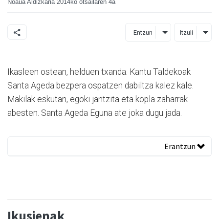
Noaua Aldizkaria
2014ko otsailaren 4a
Entzun
Itzuli
Ikasleen ostean, helduen txanda. Kantu Taldekoak
Santa Ageda bezpera ospatzen dabiltza kalez kale.
Makilak eskutan, egoki jantzita eta kopla zaharrak
abesten. Santa Ageda Eguna ate joka dugu jada.
Erantzun
Ikusienak