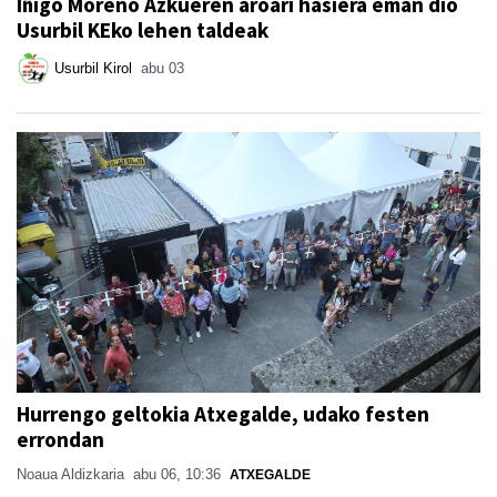
Iñigo Moreno Azkueren aroari hasiera eman dio
Usurbil KEko lehen taldeak
Usurbil Kirol
abu 03
Hurrengo geltokia Atxegalde, udako festen
errondan
Noaua Aldizkaria
abu 06, 10:36
ATXEGALDE