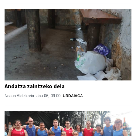
Andatza zaintzeko deia
Noaua Aldizkaria
abu 06, 09:00
URDAIAGA