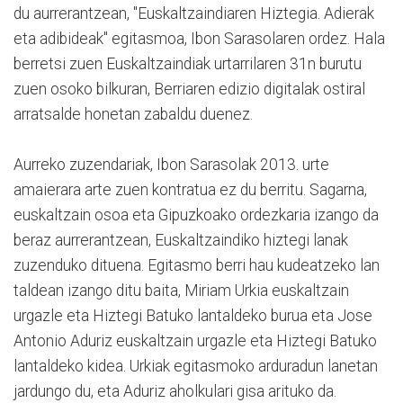
du aurrerantzean, "Euskaltzaindiaren Hiztegia. Adierak
eta adibideak" egitasmoa, Ibon Sarasolaren ordez. Hala
berretsi zuen Euskaltzaindiak urtarrilaren 31n burutu
zuen osoko bilkuran, Berriaren edizio digitalak ostiral
arratsalde honetan zabaldu duenez.
Aurreko zuzendariak, Ibon Sarasolak 2013. urte
amaierara arte zuen kontratua ez du berritu. Sagarna,
euskaltzain osoa eta Gipuzkoako ordezkaria izango da
beraz aurrerantzean, Euskaltzaindiko hiztegi lanak
zuzenduko dituena. Egitasmo berri hau kudeatzeko lan
taldean izango ditu baita, Miriam Urkia euskaltzain
urgazle eta Hiztegi Batuko lantaldeko burua eta Jose
Antonio Aduriz euskaltzain urgazle eta Hiztegi Batuko
lantaldeko kidea. Urkiak egitasmoko arduradun lanetan
jardungo du, eta Aduriz aholkulari gisa arituko da.