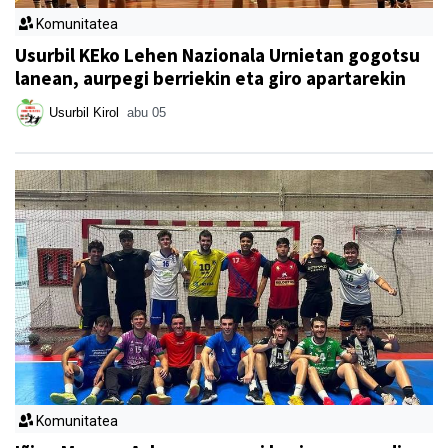
Komunitatea
Usurbil KEko Lehen Nazionala Urnietan gogotsu
lanean, aurpegi berriekin eta giro apartarekin
Usurbil Kirol
abu 05
Komunitatea