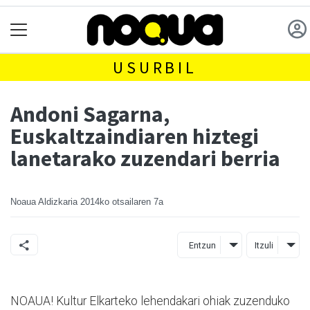
USURBIL
Andoni Sagarna,
Euskaltzaindiaren hiztegi
lanetarako zuzendari berria
Noaua Aldizkaria
2014ko otsailaren 7a
Entzun
Itzuli
NOAUA! Kultur Elkarteko lehendakari ohiak zuzenduko