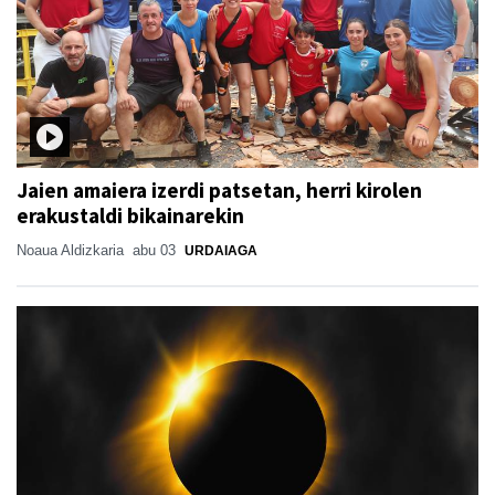
Jaien amaiera izerdi patsetan, herri kirolen
erakustaldi bikainarekin
Noaua Aldizkaria
abu 03
URDAIAGA