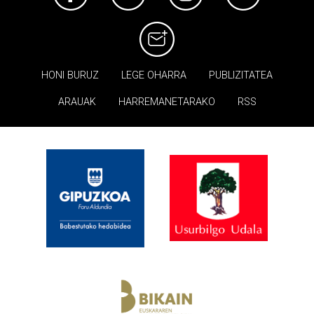
HONI BURUZ
LEGE OHARRA
PUBLIZITATEA
ARAUAK
HARREMANETARAKO
RSS