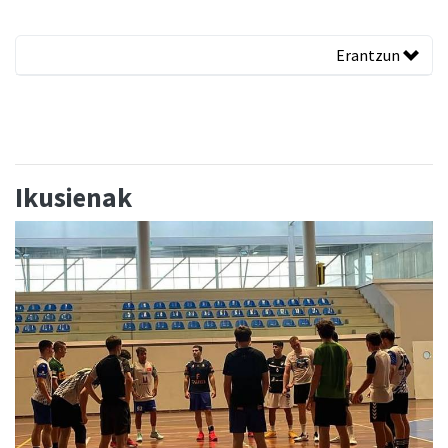
Erantzun
Ikusienak