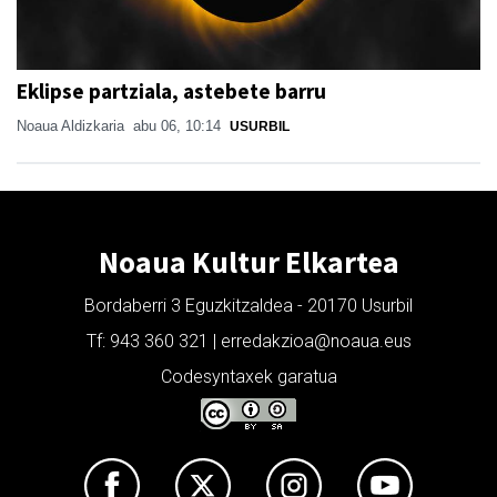
Eklipse partziala, astebete barru
Noaua Aldizkaria
abu 06, 10:14
USURBIL
Noaua Kultur Elkartea
Bordaberri 3 Eguzkitzaldea - 20170 Usurbil
Tf: 943 360 321 | erredakzioa@noaua.eus
Codesyntaxek garatua