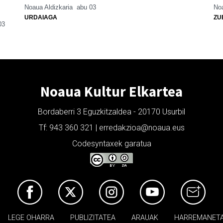
Noaua Aldizkaria
abu 03
Noa
URDAIAGA
ZU
03
Noaua Kultur Elkartea
Bordaberri 3 Eguzkitzaldea - 20170 Usurbil
Tf: 943 360 321 | erredakzioa@noaua.eus
Codesyntaxek garatua
LEGE OHARRA
PUBLIZITATEA
ARAUAK
HARREMANET