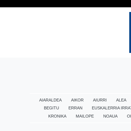
AIARALDEA
AIKOR
AIURRI
ALEA
BEGITU
ERRAN
EUSKALERRIA IRRA
KRONIKA
MAILOPE
NOAUA
O