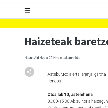
Haizeteak baretz
Noaua Aldizkaria
2014ko otsailaren 10a
Asteburuko alerta laranja igarota,
honetan:
Otsailak 10, astelehena
00:00-15:00 Abisu horia haizegun