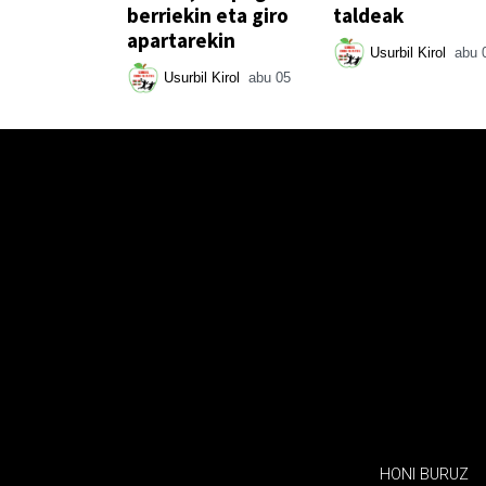
berriekin eta giro
taldeak
apartarekin
Usurbil Kirol
abu 
Usurbil Kirol
abu 05
HONI BURUZ