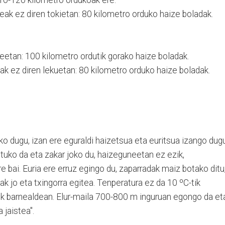
110-120 kilometro ordukoak ere.
eak ez diren tokietan: 80 kilometro orduko haize boladak.
eetan: 100 kilometro ordutik gorako haize boladak.
k ez diren lekuetan: 80 kilometro orduko haize boladak.
ko dugu, izan ere eguraldi haizetsua eta euritsua izango dugu
uko da eta zakar joko du, haizeguneetan ez ezik,
 bai. Euria ere erruz egingo du, zaparradak maiz botako ditu
ak jo eta txingorra egitea. Tenperatura ez da 10 ºC-tik
ik barnealdean. Elur-maila 700-800 m inguruan egongo da et
 jaistea".