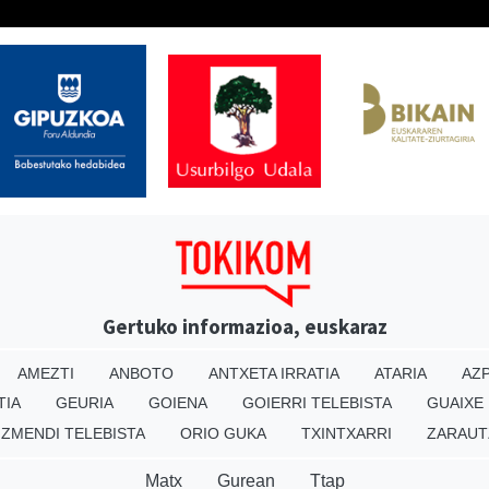
Gertuko informazioa, euskaraz
AMEZTI
ANBOTO
ANTXETA IRRATIA
ATARIA
AZP
TIA
GEURIA
GOIENA
GOIERRI TELEBISTA
GUAIXE
IZMENDI TELEBISTA
ORIO GUKA
TXINTXARRI
ZARAUT
Matx
Gurean
Ttap