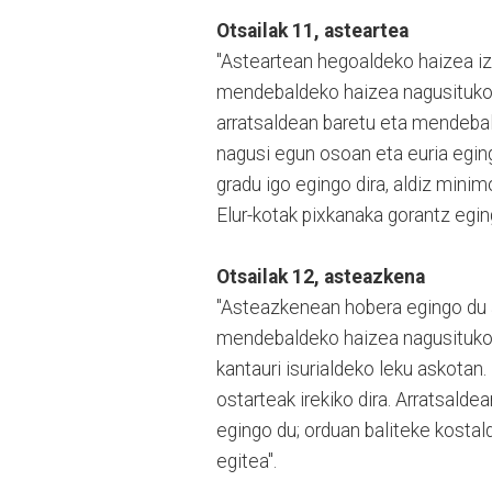
Otsailak 11, asteartea
"Asteartean hegoaldeko haizea iza
mendebaldeko haizea nagusituko d
arratsaldean baretu eta mendebal
nagusi egun osoan eta euria egin
gradu igo egingo dira, aldiz minim
Elur-kotak pixkanaka gorantz egin
Otsailak 12, asteazkena
"Asteazkenean hobera egingo du a
mendebaldeko haizea nagusituko da
kantauri isurialdeko leku askotan.
ostarteak irekiko dira. Arratsal
egingo du; orduan baliteke kostal
egitea".