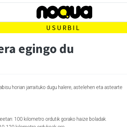
USURBIL
era egingo du
 abisu horian jarraituko dugu halere, astelehen eta astearte
eetan: 100 kilometro ordutik gorako haize boladak.