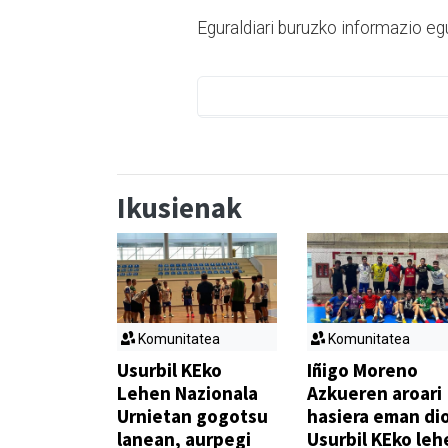
Eguraldiari buruzko informazio e
Ikusienak
Komunitatea
Komunitatea
Usurbil KEko
Iñigo Moreno
Lehen Nazionala
Azkueren aroari
Urnietan gogotsu
hasiera eman di
lanean, aurpegi
Usurbil KEko leh