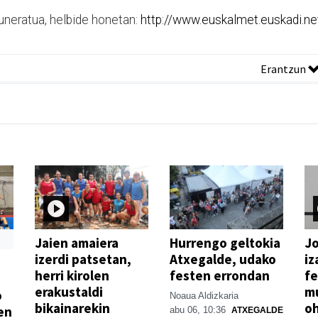
guneratua, helbide honetan:
http://www.euskalmet.euskadi.ne
Erantzun
Jaien amaiera
Hurrengo geltokia
Jo
izerdi patsetan,
Atxegalde, udako
iz
herri kirolen
festen errondan
fe
erakustaldi
mu
o
Noaua Aldizkaria
bikainarekin
o
en
abu 06, 10:36
ATXEGALDE