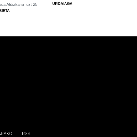
URDAIAGA
ua Aldizkaria
uzt 25
BIETA
ARAKO
RSS