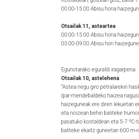
Kostaldean, goizean goiz, baita 
00:00-15:00 Abisu horia haizegun
Otsailak 11, asteartea
00:00-15:00 Abisu horia haizegun
03:00-09:00 Abisu hori haizegunea
Egunotarako eguraldi iragarpena:
Otsailak 10, astelehena
"Astea negu giro petralarekin hasi
Ipar-mendebaldeko haizea nagusit
haizeguneak ere diren lekuetan ere
eta noizean behin baliteke trumoi
pasatuko kostaldean eta 5-7 ºC-t
baliteke ekaitz guneetan 600 m-ra