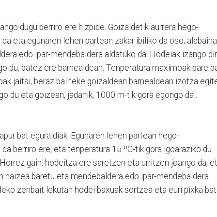
ngo dugu berriro ere hizpide. Goizaldetik aurrera hego-
a eta egunaren lehen partean zakar ibiliko da oso; alabaina
dera edo ipar-mendebaldera aldatuko da. Hodeiak izango di
go du, batez ere barnealdean. Tenperatura maximoak pare b
oak jaitsi, beraz baliteke goizaldean barnealdean izotza egit
go du eta goizean, jadanik, 1000 m-tik gora egongo da".
pur bat eguraldiak. Egunaren lehen partean hego-
 berriro ere, eta tenperatura 15 ºC-tik gora igoaraziko du
 Horrez gain, hodeitza ere saretzen eta urritzen joango da, e
dean haizea baretu eta mendebaldera edo ipar-mendebaldera
deko zenbait lekutan hodei baxuak sortzea eta euri pixka bat