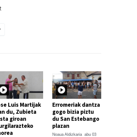
t
se Luis Martijak
Erromeriak dantza
an du, Zubieta
gogo bizia piztu
sta giroan
du San Estebango
rgilarazteko
plazan
horea
Noaua Aldizkaria
abu 03